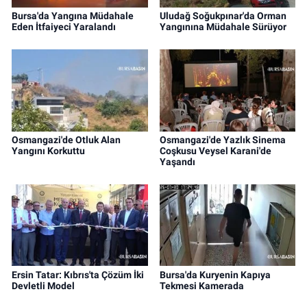
Bursa'da Yangına Müdahale
Uludağ Soğukpınar'da Orman
Eden İtfaiyeci Yaralandı
Yangınına Müdahale Sürüyor
Osmangazi'de Otluk Alan
Osmangazi'de Yazlık Sinema
Yangını Korkuttu
Coşkusu Veysel Karani'de
Yaşandı
Ersin Tatar: Kıbrıs'ta Çözüm İki
Bursa'da Kuryenin Kapıya
Devletli Model
Tekmesi Kamerada