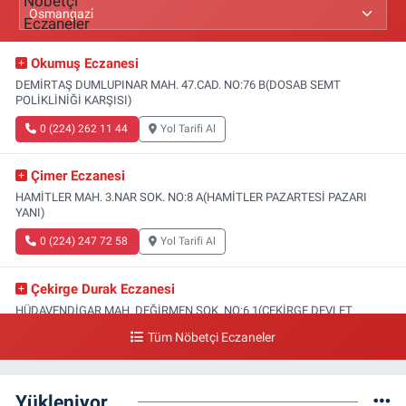
Okumuş Eczanesi
DEMİRTAŞ DUMLUPINAR MAH. 47.CAD. NO:76 B(DOSAB SEMT
POLİKLİNİĞİ KARŞISI)
0 (224) 262 11 44
Yol Tarifi Al
Çimer Eczanesi
HAMİTLER MAH. 3.NAR SOK. NO:8 A(HAMİTLER PAZARTESİ PAZARI
YANI)
0 (224) 247 72 58
Yol Tarifi Al
Çekirge Durak Eczanesi
HÜDAVENDİGAR MAH. DEĞİRMEN SOK. NO:6 1(ÇEKİRGE DEVLET
HASTANESİ ALTI)
Tüm Nöbetçi Eczaneler
0 (224) 233 01 00
Yol Tarifi Al
Yükleniyor...
Engin Eczanesi