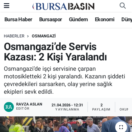
Bursa Haber
Bursaspor
Gündem
Ekonomi
Dün
Bursa Haber
Bursa Nöbetçi Eczaneler
HABERLER
OSMANGAZI
Genel
Bursa Hava Durumu
Osmangazi’de Servis
Politika
Bursa Namaz Vakitleri
Kazası: 2 Kişi Yaralandı
Bilim, Teknoloji
Bursa Trafik Yoğunluk Haritası
Osmangazi’de işçi servisine çarpan
motosikletteki 2 kişi yaralandı. Kazanın şiddeti
KÜLTÜR-SANAT
Süper Lig Puan Durumu ve Fikstür
çevredekileri sarsarken, olay yerine sağlık
ekipleri sevk edildi.
Yerel
Tüm Manşetler
RAVZA ASLAN
21.04.2026 - 12:31
2
EDITÖR
YAYINLANMA
PAYLAŞIM
OKUNM
Bursaspor
Son Dakika Haberleri
Gündem
Haber Arşivi