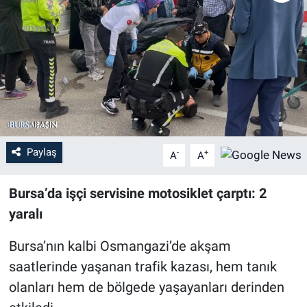
Sağlık
Eğitim
Ekonomi
Dünya
Paylaş
-
+
A
A
Teknoloji
Bursa’da işçi servisine motosiklet çarptı: 2
Magazin
yaralı
Siyaset
Bursa’nın kalbi Osmangazi’de akşam
saatlerinde yaşanan trafik kazası, hem tanık
Yaşam
olanları hem de bölgede yaşayanları derinden
Spor