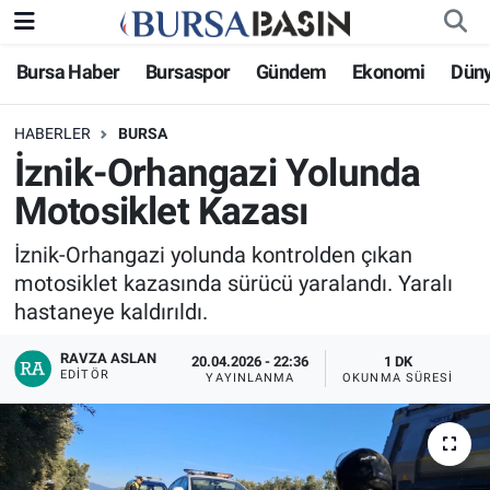
Bursa Haber
Bursaspor
Gündem
Ekonomi
Dün
Bursa Haber
Bursa Nöbetçi Eczaneler
HABERLER
BURSA
Genel
Bursa Hava Durumu
İznik-Orhangazi Yolunda
Politika
Bursa Namaz Vakitleri
Motosiklet Kazası
Bilim, Teknoloji
Bursa Trafik Yoğunluk Haritası
İznik-Orhangazi yolunda kontrolden çıkan
motosiklet kazasında sürücü yaralandı. Yaralı
KÜLTÜR-SANAT
Süper Lig Puan Durumu ve Fikstür
hastaneye kaldırıldı.
RAVZA ASLAN
Yerel
Tüm Manşetler
20.04.2026 - 22:36
1 DK
EDITÖR
YAYINLANMA
OKUNMA SÜRESI
Bursaspor
Son Dakika Haberleri
Gündem
Haber Arşivi