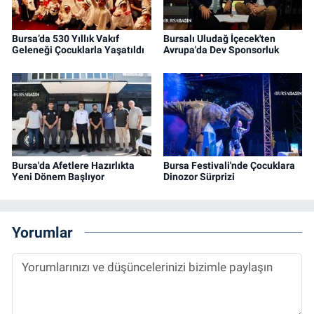
Bursa’da 530 Yıllık Vakıf
Bursalı Uludağ İçecek'ten
Geleneği Çocuklarla Yaşatıldı
Avrupa'da Dev Sponsorluk
Bursa'da Afetlere Hazırlıkta
Bursa Festivali'nde Çocuklara
Yeni Dönem Başlıyor
Dinozor Sürprizi
Yorumlar