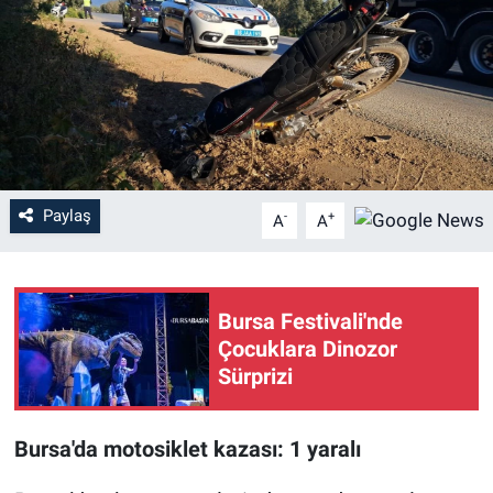
Sağlık
Eğitim
Ekonomi
Dünya
Paylaş
-
+
A
A
Teknoloji
Bursa Festivali'nde
Magazin
Çocuklara Dinozor
Sürprizi
Siyaset
Yaşam
Bursa'da motosiklet kazası: 1 yaralı
Spor