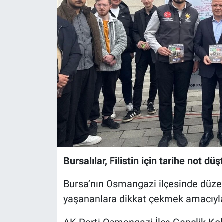
Sağlık
Eğitim
Ekonomi
Dünya
Teknoloji
Magazin
Bursalılar, Filistin için tarihe not düş
Siyaset
Bursa’nın Osmangazi ilçesinde düzenl
Yaşam
yaşananlara dikkat çekmek amacıyla 
Spor
AK Parti Osmangazi İlçe Gençlik Kolla