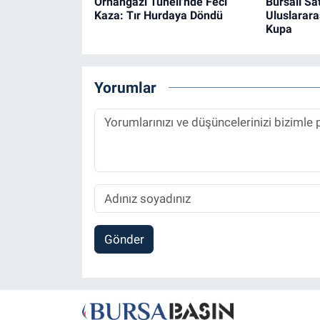
Orhangazi Tüneli'nde Feci
Bursalı Sa
Kaza: Tır Hurdaya Döndü
Uluslarara
Kupa
Yorumlar
Gönder