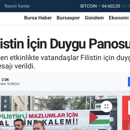
Resmi İlanlar
DOLAR
47,6006
%0.
EURO
55,0250
%0.
Bursa Haber
Bursaspor
Gündem
Ekonomi
STERLİN
64,2398
%0
GRAM ALTIN
6513.94
%0.
istin İçin Duygu Panos
BİST100
13.768
%4
etkinlikte vatandaşlar Filistin için duyg
BITCOIN
64.602,05
%0.
ajı verildi.
2 DK
MA SÜRESI