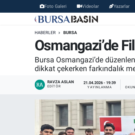
Foto Galeri
Videolar
Yazarlar
Bursa Haber
Bursa Nöbetçi Eczaneler
HABERLER
BURSA
Genel
Bursa Hava Durumu
Osmangazi’de Fil
Politika
Bursa Namaz Vakitleri
Bursa Osmangazi’de düzenlenen 
dikkat çekerken farkındalık mes
Bilim, Teknoloji
Bursa Trafik Yoğunluk Haritası
RAVZA ASLAN
21.04.2026 - 19:39
KÜLTÜR-SANAT
Süper Lig Puan Durumu ve Fikstür
EDITÖR
YAYINLANMA
OKUN
Yerel
Tüm Manşetler
Bursaspor
Son Dakika Haberleri
Gündem
Haber Arşivi