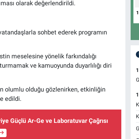
ıması olarak değerlendirildi.
e vatandaşlarla sohbet ederek programın
tin meselesine yönelik farkındalığı
tturmamak ve kamuoyunda duyarlılığı diri
1
G
in olumlu olduğu gözlenirken, etkinliğin
1
e edildi.
K
K
ye Güçlü Ar-Ge ve Laboratuvar Çağrısı
G