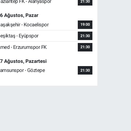
aziantep FK - Alanyaspor
21:30
6 Ağustos, Pazar
aşakşehir - Kocaelispor
19:00
eşiktaş - Eyüpspor
21:30
med - Erzurumspor FK
21:30
7 Ağustos, Pazartesi
amsunspor - Göztepe
21:30