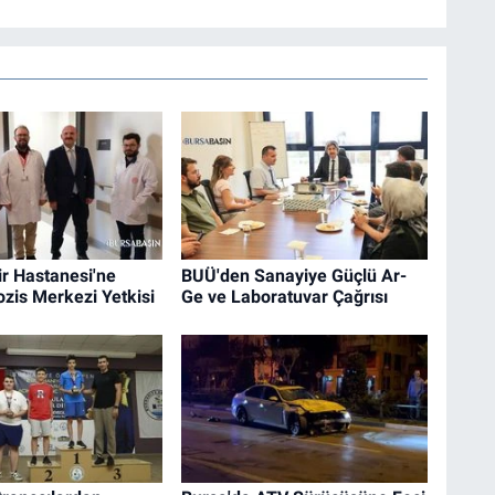
r Hastanesi'ne
BUÜ'den Sanayiye Güçlü Ar-
rozis Merkezi Yetkisi
Ge ve Laboratuvar Çağrısı