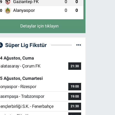
Gaziantep FK
0
0
9
Alanyaspor
0
0
10
Detaylar için tıklayın
Süper Lig Fikstür
4 Ağustos, Cuma
alatasaray - Çorum FK
21:30
5 Ağustos, Cumartesi
onyaspor - Rizespor
19:00
asımpaşa - Trabzonspor
19:00
ençlerbirliği S.K. - Fenerbahçe
21:30