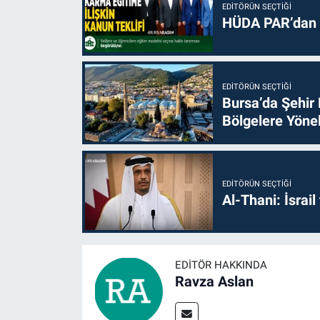
EDITÖRÜN SEÇTIĞI
HÜDA PAR’dan k
EDITÖRÜN SEÇTIĞI
Bursa’da Şehir
Bölgelere Yönel
EDITÖRÜN SEÇTIĞI
Al-Thani: İsrai
EDITÖR HAKKINDA
Ravza Aslan