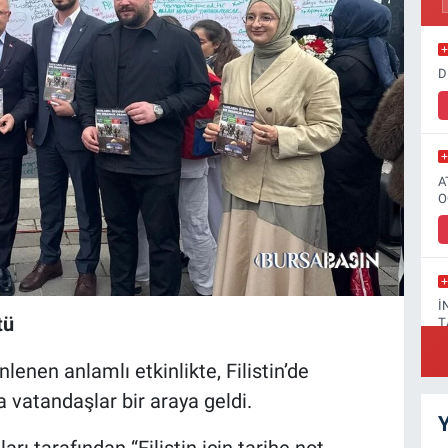
D
A
O
İ
tü
T
enen anlamlı etkinlikte, Filistin’de
vatandaşlar bir araya geldi.
Y
F
rı tarafından “Filistin için tarihe not
A