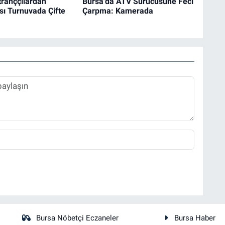
tranççılardan
Bursa'da ATV Sürücüsüne Feci
sı Turnuvada Çifte
Çarpma: Kamerada
Bursa Nöbetçi Eczaneler
Bursa Haber