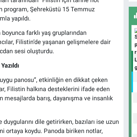
ilen program, Şehreküstü 15 Temmuz
la yapıldı.
 boyunca farklı yaş gruplarından
D
H
cılar, Filistin’de yaşanan gelişmelere dair
icdan sesi oluşturdu.
Yazıldı
H
K
ygu panosu”, etkinliğin en dikkat çeken
, Filistin halkına desteklerini ifade eden
an mesajlarda barış, dayanışma ve insanlık
e duygularını dile getirirken, bazıları ise uzun
ni ortaya koydu. Panoda biriken notlar,