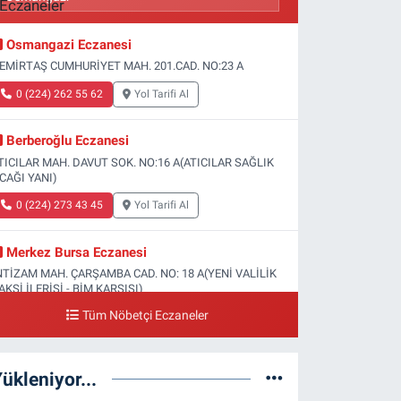
Osmangazi Eczanesi
EMİRTAŞ CUMHURİYET MAH. 201.CAD. NO:23 A
0 (224) 262 55 62
Yol Tarifi Al
Berberoğlu Eczanesi
TICILAR MAH. DAVUT SOK. NO:16 A(ATICILAR SAĞLIK
CAĞI YANI)
0 (224) 273 43 45
Yol Tarifi Al
Merkez Bursa Eczanesi
NTİZAM MAH. ÇARŞAMBA CAD. NO: 18 A(YENİ VALİLİK
AKSİ İLERİSİ - BİM KARŞISI)
Tüm Nöbetçi Eczaneler
0 (224) 253 13 19
Yol Tarifi Al
Güneş Eczanesi
ükleniyor...
ATİH MAH. DOĞAN CAD. NO:61(BEŞYOL ALTI - FATİH
SM VE KIZ TEKNİK LİSESİ YANI)