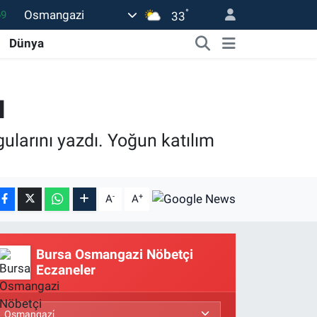
°
Osmangazi
06
33
02
Dünya
.2
32
u
8
ularını yazdı. Yoğun katılım
69
-
+
A
A
Bursa Osmangazi Nöbetçi
Eczaneler