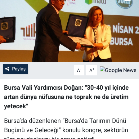
Sağlık
Eğitim
Ekonomi
Dünya
Paylaş
-
+
A
A
Teknoloji
Bursa Vali Yardımcısı Doğan: "30-40 yıl içinde
Magazin
artan dünya nüfusuna ne toprak ne de üretim
yetecek"
Siyaset
Bursa’da düzenlenen “Bursa’da Tarımın Dünü
Yaşam
Bugünü ve Geleceği” konulu kongre, sektörün
Spor