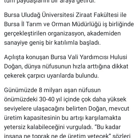
tüm paydaşlarını bir araya getirdi.
Bursa Uludağ Üniversitesi Ziraat Fakültesi ile
Nöbetçi Eczaneler
Bursa İl Tarım ve Orman Müdürlüğü iş birliğinde
gerçekleştirilen organizasyon, akademiden
sanayiye geniş bir katılımla başladı.
Açılışta konuşan Bursa Vali Yardımcısı Hulusi
Doğan, dünya nüfusunun hızla arttığına dikkat
çekerek çarpıcı uyarılarda bulundu.
Günümüzde 8 milyarı aşan nüfusun
önümüzdeki 30-40 yıl içinde çok daha yüksek
seviyelere ulaşacağını belirten Doğan, mevcut
üretim kapasitesinin bu artışı karşılamakta
yetersiz kalabileceğini vurguladı. “Bu kadar
insana ne toprak ne de üretim yetecek” sözleri