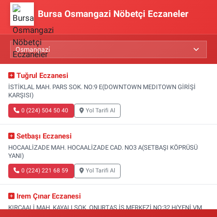
Bursa Osmangazi Nöbetçi Eczaneler
Tuğrul Eczanesi
İSTİKLAL MAH. PARS SOK. NO:9 E(DOWNTOWN MEDITOWN GİRİŞİ
KARŞISI)
0 (224) 504 50 40
Yol Tarifi Al
Setbaşı Eczanesi
HOCAALİZADE MAH. HOCAALİZADE CAD. NO3 A(SETBAŞI KÖPRÜSÜ
YANI)
0 (224) 221 68 59
Yol Tarifi Al
Irem Çınar Eczanesi
KIRCAALİ MAH. KAYALI SOK. ONURTAŞ İŞ MERKEZİ NO:32 H(YENİ VM
MEDİCAL PARK HASTANESİ ACİL GİRİŞİ)