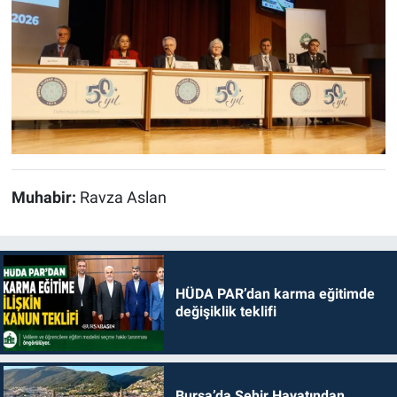
Muhabir:
Ravza Aslan
HÜDA PAR’dan karma eğitimde
değişiklik teklifi
Bursa’da Şehir Hayatından