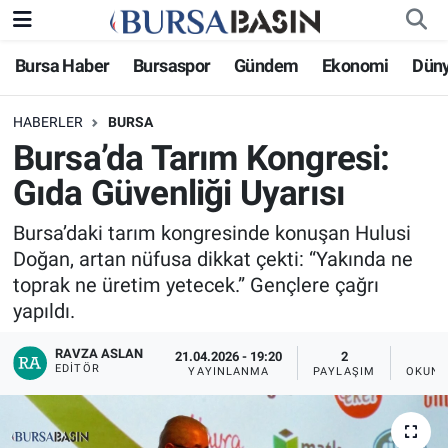
Bursa Haber
Bursaspor
Gündem
Ekonomi
Dün
Bursa Haber
Bursa Nöbetçi Eczaneler
HABERLER
BURSA
Genel
Bursa Hava Durumu
Bursa’da Tarım Kongresi:
Politika
Bursa Namaz Vakitleri
Gıda Güvenliği Uyarısı
Bilim, Teknoloji
Bursa Trafik Yoğunluk Haritası
Bursa’daki tarım kongresinde konuşan Hulusi
Doğan, artan nüfusa dikkat çekti: “Yakında ne
KÜLTÜR-SANAT
Süper Lig Puan Durumu ve Fikstür
toprak ne üretim yetecek.” Gençlere çağrı
yapıldı.
Yerel
Tüm Manşetler
RAVZA ASLAN
21.04.2026 - 19:20
2
EDITÖR
YAYINLANMA
PAYLAŞIM
OKUNM
Bursaspor
Son Dakika Haberleri
Gündem
Haber Arşivi