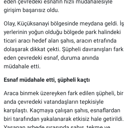
eden çevredeki esnafın hızlı müdahalesiyle
girişim başarısız oldu.
Nöbetçi Eczaneler
Olay, Küçüksanayi bölgesinde meydana geldi. İş
yerlerinin yoğun olduğu bölgede park halindeki
ticari aracı hedef alan şahıs, aracın etrafında
dolaşarak dikkat çekti. Şüpheli davranışları fark
eden çevredeki esnaf, duruma anında
müdahale etti.
Esnaf müdahale etti, şüpheli kaçtı
Araca binmek üzereyken fark edilen şüpheli, bir
anda çevredeki vatandaşların tepkisiyle
karşılaştı. Kaçmaya çalışan şahıs, esnaflardan
biri tarafından yakalanarak etkisiz hale getirildi.
Yaşanan arbede sırasında şahıs, tekme ve