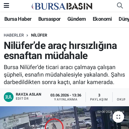
Bursa Haber
Bursaspor
Gündem
Ekonomi
Dün
Bursa Haber
Bursa Nöbetçi Eczaneler
HABERLER
NILÜFER
Genel
Bursa Hava Durumu
Nilüfer’de araç hırsızlığına
Politika
Bursa Namaz Vakitleri
esnaftan müdahale
Bilim, Teknoloji
Bursa Trafik Yoğunluk Haritası
Bursa Nilüfer’de ticari aracı çalmaya çalışan
şüpheli, esnafın müdahalesiyle yakalandı. Şahıs
KÜLTÜR-SANAT
Süper Lig Puan Durumu ve Fikstür
darbedildikten sonra kaçtı, anlar kamerada.
RAVZA ASLAN
Yerel
Tüm Manşetler
03.06.2026 - 13:36
3
EDITÖR
YAYINLANMA
PAYLAŞIM
OKUNM
Bursaspor
Son Dakika Haberleri
Gündem
Haber Arşivi