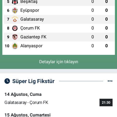
Beşiktaş
0
0
5
0 (224) 239 44 55
Yol Tarifi Al
Eyüpspor
0
0
6
Uluçınar Eczanesi
Galatasaray
0
0
7
Demirtaş Cumhuriyet Mahallesi, Küçük Sanayi 3 Caddesi No:57 A
Osmangazi Bursa
Çorum FK
0
0
8
0 (224) 262 93 21
Yol Tarifi Al
Gaziantep FK
0
0
9
Alanyaspor
0
0
10
Detaylar için tıklayın
Süper Lig Fikstür
14 Ağustos, Cuma
Galatasaray - Çorum FK
21:30
15 Ağustos, Cumartesi