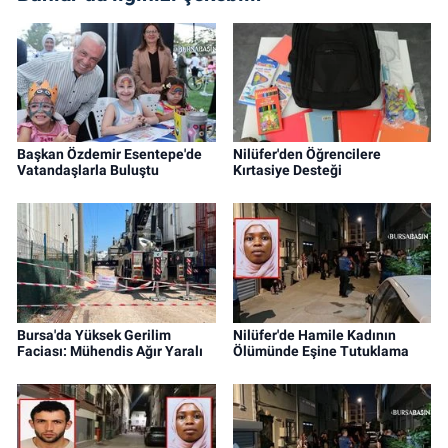
Başkan Özdemir Esentepe'de
Nilüfer'den Öğrencilere
Vatandaşlarla Buluştu
Kırtasiye Desteği
Bursa'da Yüksek Gerilim
Nilüfer'de Hamile Kadının
Faciası: Mühendis Ağır Yaralı
Ölümünde Eşine Tutuklama