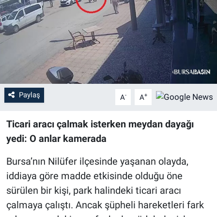
Sağlık
Eğitim
Ekonomi
Dünya
Paylaş
-
+
A
A
Teknoloji
Ticari aracı çalmak isterken meydan dayağı
yedi: O anlar kamerada
Magazin
Bursa’nın Nilüfer ilçesinde yaşanan olayda,
Siyaset
iddiaya göre madde etkisinde olduğu öne
sürülen bir kişi, park halindeki ticari aracı
Yaşam
çalmaya çalıştı. Ancak şüpheli hareketleri fark
Spor