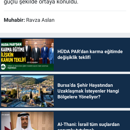
güçlü şekilde ortaya konuldu.
Muhabir:
Ravza Aslan
HÜDA PAR’dan karma eğitimde
değişiklik teklifi
Bursa’da Şehir Hayatından
Uzaklaşmak İsteyenler Hangi
Bölgelere Yöneliyor?
Al-Thani: İsrail tüm suçlardan