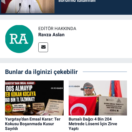
sorumlu tutulmalı
EDITÖR HAKKINDA
Ravza Aslan
Bunlar da ilginizi çekebilir
Yargıtay’dan Emsal Karar: Ter
Bursalı Dağcı 4 Bin 204
Kokusu Boşanmada Kusur
Metrede Lösemi İçin Zirve
Sayıldı
Yaptı