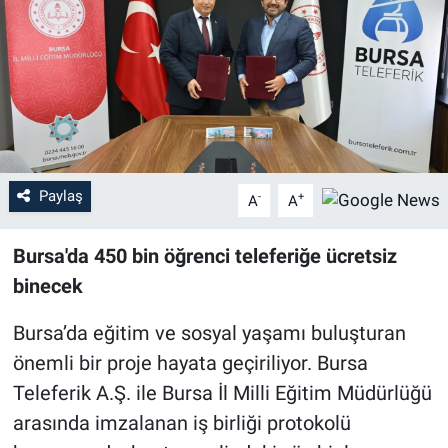
Sağlık
Eğitim
Ekonomi
Dünya
Paylaş
-
+
A
A
Teknoloji
Bursa'da 450 bin öğrenci teleferiğe ücretsiz
binecek
Magazin
Bursa’da eğitim ve sosyal yaşamı buluşturan
Siyaset
önemli bir proje hayata geçiriliyor. Bursa
Teleferik A.Ş. ile Bursa İl Milli Eğitim Müdürlüğü
Yaşam
arasında imzalanan iş birliği protokolü
Spor