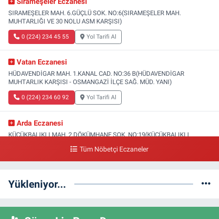
Sırameşeler Eczanesi
SIRAMEŞELER MAH. 6.GÜÇLÜ SOK. NO:6(SIRAMEŞELER MAH.
MUHTARLIĞI VE 30 NOLU ASM KARŞISI)
0 (224) 234 45 55
Yol Tarifi Al
Vatan Eczanesi
HÜDAVENDİGAR MAH. 1.KANAL CAD. NO:36 B(HÜDAVENDİGAR
MUHTARLIK KARŞISI - OSMANGAZİ İLÇE SAĞ. MÜD. YANI)
0 (224) 234 60 92
Yol Tarifi Al
Arda Eczanesi
KÜÇÜKBALIKLI MAH. 2.DÖKÜMHANE SOK. NO:19(KÜÇÜKBALIKLI
SAĞLIK OCAĞI YANI)
Tüm Nöbetçi Eczaneler
0 (224) 215 35 15
Yol Tarifi Al
Yükleniyor...
Türsel Eczanesi
HAMİTLER MAH. 1.FATİH CAD. NO:23 C(YUNUSELİ TOKİ ÜSTÜ-YENİ
KAPALI PAZAR KARŞISI)
0 (224) 249 46 47
Yol Tarifi Al