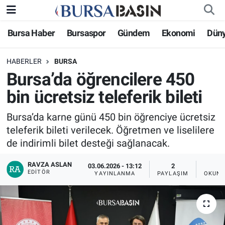
Bursa Haber
Bursaspor
Gündem
Ekonomi
Dün
Bursa Haber
Bursa Nöbetçi Eczaneler
HABERLER
BURSA
Genel
Bursa Hava Durumu
Bursa’da öğrencilere 450
Politika
Bursa Namaz Vakitleri
bin ücretsiz teleferik bileti
Bilim, Teknoloji
Bursa Trafik Yoğunluk Haritası
Bursa’da karne günü 450 bin öğrenciye ücretsiz
teleferik bileti verilecek. Öğretmen ve liselilere
KÜLTÜR-SANAT
Süper Lig Puan Durumu ve Fikstür
de indirimli bilet desteği sağlanacak.
RAVZA ASLAN
Yerel
Tüm Manşetler
03.06.2026 - 13:12
2
EDITÖR
YAYINLANMA
PAYLAŞIM
OKUNM
Bursaspor
Son Dakika Haberleri
Gündem
Haber Arşivi