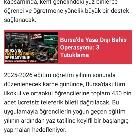
kapsamında, kent genelindeki yüz binlerce
öğrenci ve öğretmene yönelik büyük bir destek
Nöbetçi Eczaneler
sağlanacak.
Bursa’da Yasa Dışı Bahis
Operasyonu: 3
Tutuklama
2025-2026 eğitim öğretim yılının sonunda
düzenlenecek karne gününde, Bursa’daki tüm
ilkokul ve ortaokul öğrencilerine toplam 450 bin
adet ücretsiz teleferik bileti dağıtılacak. Bu
uygulamayla öğrencilerin yoğun geçen eğitim
yılının ardından yaz tatiline keyifli bir başlangıç
yapmaları hedefleniyor.