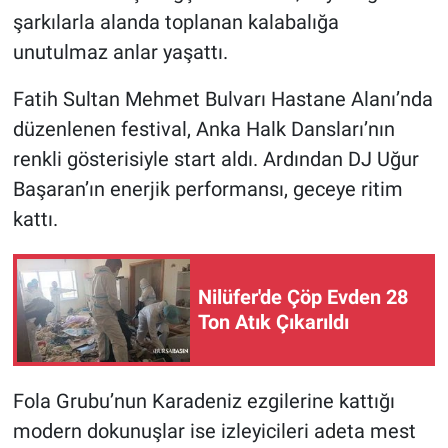
şarkılarla alanda toplanan kalabalığa
Nöbetçi Eczaneler
unutulmaz anlar yaşattı.
Fatih Sultan Mehmet Bulvarı Hastane Alanı’nda
düzenlenen festival, Anka Halk Dansları’nın
renkli gösterisiyle start aldı. Ardından DJ Uğur
Başaran’ın enerjik performansı, geceye ritim
kattı.
Nilüfer'de Çöp Evden 28
Ton Atık Çıkarıldı
Fola Grubu’nun Karadeniz ezgilerine kattığı
modern dokunuşlar ise izleyicileri adeta mest