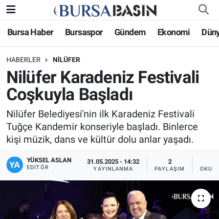
Bursa Haber
Bursaspor
Gündem
Ekonomi
Dün
Bursa Haber
Bursa Nöbetçi Eczaneler
HABERLER
NILÜFER
Genel
Bursa Hava Durumu
Nilüfer Karadeniz Festivali
Politika
Bursa Namaz Vakitleri
Coşkuyla Başladı
Bilim, Teknoloji
Bursa Trafik Yoğunluk Haritası
Nilüfer Belediyesi'nin ilk Karadeniz Festivali
Tuğçe Kandemir konseriyle başladı. Binlerce
KÜLTÜR-SANAT
Süper Lig Puan Durumu ve Fikstür
kişi müzik, dans ve kültür dolu anlar yaşadı.
YÜKSEL ASLAN
Yerel
Tüm Manşetler
31.05.2025 - 14:32
2
EDITÖR
YAYINLANMA
PAYLAŞIM
OKUNM
Bursaspor
Son Dakika Haberleri
Gündem
Haber Arşivi