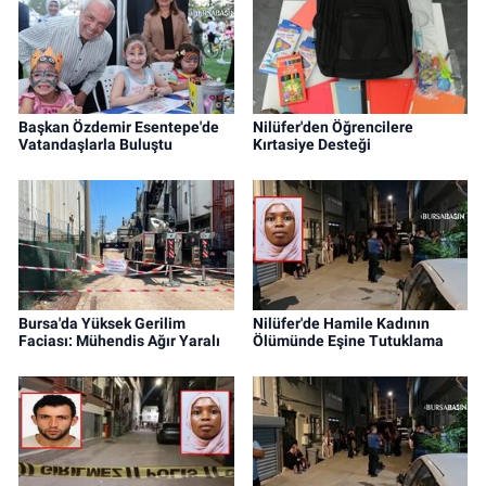
Başkan Özdemir Esentepe'de
Nilüfer'den Öğrencilere
Vatandaşlarla Buluştu
Kırtasiye Desteği
Bursa'da Yüksek Gerilim
Nilüfer'de Hamile Kadının
Faciası: Mühendis Ağır Yaralı
Ölümünde Eşine Tutuklama