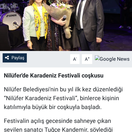
Sağlık
Eğitim
Ekonomi
Dünya
Paylaş
-
+
A
A
Teknoloji
Nilüfer'de Karadeniz Festivali coşkusu
Magazin
Nilüfer Belediyesi'nin bu yıl ilk kez düzenlediği
“Nilüfer Karadeniz Festivali”, binlerce kişinin
Siyaset
katılımıyla büyük bir coşkuyla başladı.
Yaşam
Festivalin açılış gecesinde sahneye çıkan
sevilen sanatçı Tuğçe Kandemir, söylediği
Spor