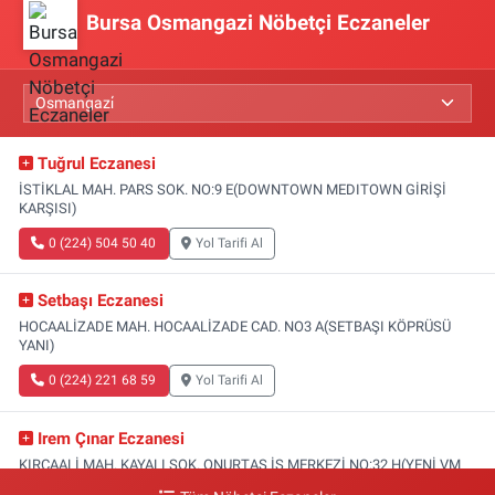
Bursa Osmangazi Nöbetçi Eczaneler
Tuğrul Eczanesi
İSTİKLAL MAH. PARS SOK. NO:9 E(DOWNTOWN MEDITOWN GİRİŞİ
KARŞISI)
0 (224) 504 50 40
Yol Tarifi Al
Setbaşı Eczanesi
HOCAALİZADE MAH. HOCAALİZADE CAD. NO3 A(SETBAŞI KÖPRÜSÜ
YANI)
0 (224) 221 68 59
Yol Tarifi Al
Irem Çınar Eczanesi
KIRCAALİ MAH. KAYALI SOK. ONURTAŞ İŞ MERKEZİ NO:32 H(YENİ VM
MEDİCAL PARK HASTANESİ ACİL GİRİŞİ)