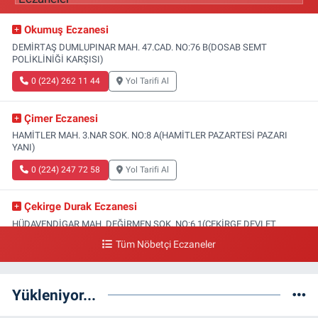
Okumuş Eczanesi
DEMİRTAŞ DUMLUPINAR MAH. 47.CAD. NO:76 B(DOSAB SEMT
POLİKLİNİĞİ KARŞISI)
0 (224) 262 11 44
Yol Tarifi Al
Çimer Eczanesi
HAMİTLER MAH. 3.NAR SOK. NO:8 A(HAMİTLER PAZARTESİ PAZARI
YANI)
0 (224) 247 72 58
Yol Tarifi Al
Çekirge Durak Eczanesi
HÜDAVENDİGAR MAH. DEĞİRMEN SOK. NO:6 1(ÇEKİRGE DEVLET
HASTANESİ ALTI)
Tüm Nöbetçi Eczaneler
0 (224) 233 01 00
Yol Tarifi Al
Yükleniyor...
Engin Eczanesi
SOĞANLI MAH. SADIK AHMET CAD. NO:408 A(GAZİAKDEMİR DOLMUŞ