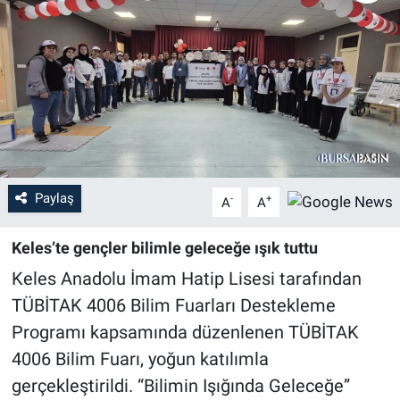
Sağlık
Eğitim
Ekonomi
Dünya
Paylaş
-
+
A
A
Teknoloji
Keles’te gençler bilimle geleceğe ışık tuttu
Magazin
Keles Anadolu İmam Hatip Lisesi tarafından
TÜBİTAK 4006 Bilim Fuarları Destekleme
Siyaset
Programı kapsamında düzenlenen TÜBİTAK
Yaşam
4006 Bilim Fuarı, yoğun katılımla
gerçekleştirildi. “Bilimin Işığında Geleceğe”
Spor