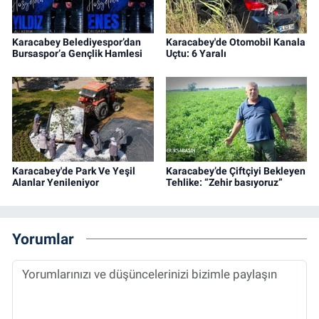
Karacabey Belediyespor’dan
Karacabey'de Otomobil Kanala
Bursaspor’a Gençlik Hamlesi
Uçtu: 6 Yaralı
Karacabey'de Park Ve Yeşil
Karacabey’de Çiftçiyi Bekleyen
Alanlar Yenileniyor
Tehlike: “Zehir basıyoruz”
Yorumlar