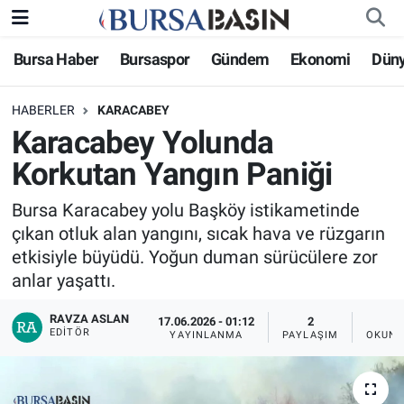
Bursa Haber
Bursaspor
Gündem
Ekonomi
Dün
Bursa Haber
Bursa Nöbetçi Eczaneler
HABERLER
KARACABEY
Genel
Bursa Hava Durumu
Karacabey Yolunda
Politika
Bursa Namaz Vakitleri
Korkutan Yangın Paniği
Bilim, Teknoloji
Bursa Trafik Yoğunluk Haritası
Bursa Karacabey yolu Başköy istikametinde
çıkan otluk alan yangını, sıcak hava ve rüzgarın
KÜLTÜR-SANAT
Süper Lig Puan Durumu ve Fikstür
etkisiyle büyüdü. Yoğun duman sürücülere zor
anlar yaşattı.
Yerel
Tüm Manşetler
RAVZA ASLAN
17.06.2026 - 01:12
2
EDITÖR
YAYINLANMA
PAYLAŞIM
OKUNM
Bursaspor
Son Dakika Haberleri
Gündem
Haber Arşivi