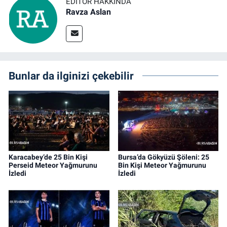
EDITÖR HAKKINDA
Ravza Aslan
Bunlar da ilginizi çekebilir
Karacabey’de 25 Bin Kişi
Bursa’da Gökyüzü Şöleni: 25
Perseid Meteor Yağmurunu
Bin Kişi Meteor Yağmurunu
İzledi
İzledi