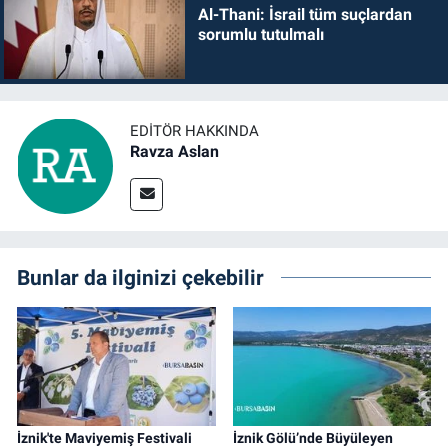
Al-Thani: İsrail tüm suçlardan
sorumlu tutulmalı
EDITÖR HAKKINDA
Ravza Aslan
Bunlar da ilginizi çekebilir
İznik'te Maviyemiş Festivali
İznik Gölü’nde Büyüleyen