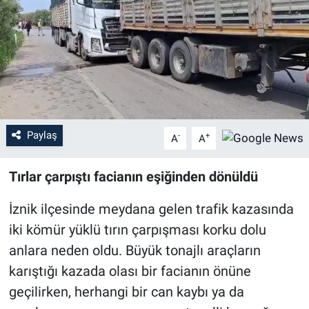
Sağlık
Eğitim
Ekonomi
Dünya
Paylaş
-
+
A
A
Teknoloji
Tırlar çarpıştı facianın eşiğinden dönüldü
Magazin
İznik ilçesinde meydana gelen trafik kazasında
iki kömür yüklü tırın çarpışması korku dolu
Siyaset
anlara neden oldu. Büyük tonajlı araçların
karıştığı kazada olası bir facianın önüne
Yaşam
geçilirken, herhangi bir can kaybı ya da
Spor