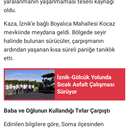
yaralanmanın yaşanmaması teselli kaynağı
oldu.
Nöbetçi Eczaneler
Kaza, İznik’e bağlı Boyalıca Mahallesi Kocaz
mevkiinde meydana geldi. Bölgede seyir
halinde bulunan sürücüler, çarpışmanın
ardından yaşanan kısa süreli paniğe tanıklık
etti.
İznik-Gölcük Yolunda
Sıcak Asfalt Çalışması
Sürüyor
Baba ve Oğlunun Kullandığı Tırlar Çarpıştı
Edinilen bilgilere göre, Soma ilçesinden