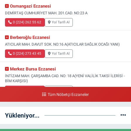
Osmangazi Eczanesi
DEMİRTAŞ CUMHURİYET MAH. 201.CAD. NO:23 A
0 (224) 262 55 62
Yol Tarifi Al
Berberoğlu Eczanesi
ATICILAR MAH. DAVUT SOK. NO:16 A(ATICILAR SAĞLIK OCAĞI YANI)
0 (224) 273 43 45
Yol Tarifi Al
Merkez Bursa Eczanesi
İNTİZAM MAH. ÇARŞAMBA CAD. NO: 18 A(YENİ VALİLİK TAKSİ İLERİSİ -
BİM KARŞISI)
0 (224) 253 13 19
Yol Tarifi Al
Tüm Nöbetçi Eczaneler
Güneş Eczanesi
FATİH MAH. DOĞAN CAD. NO:61(BEŞYOL ALTI - FATİH ASM VE KIZ
Yükleniyor...
TEKNİK LİSESİ YANI)
0 (224) 256 36 76
Yol Tarifi Al