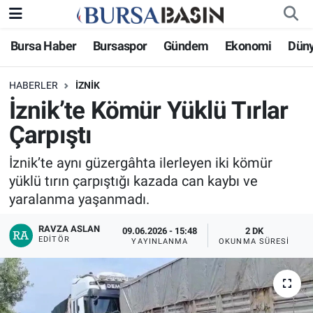
Bursa Haber
Bursaspor
Gündem
Ekonomi
Dün
Bursa Haber
Bursa Nöbetçi Eczaneler
HABERLER
İZNIK
Genel
Bursa Hava Durumu
İznik’te Kömür Yüklü Tırlar
Politika
Bursa Namaz Vakitleri
Çarpıştı
Bilim, Teknoloji
Bursa Trafik Yoğunluk Haritası
İznik’te aynı güzergâhta ilerleyen iki kömür
yüklü tırın çarpıştığı kazada can kaybı ve
KÜLTÜR-SANAT
Süper Lig Puan Durumu ve Fikstür
yaralanma yaşanmadı.
RAVZA ASLAN
Yerel
Tüm Manşetler
09.06.2026 - 15:48
2 DK
EDITÖR
YAYINLANMA
OKUNMA SÜRESI
Bursaspor
Son Dakika Haberleri
Gündem
Haber Arşivi