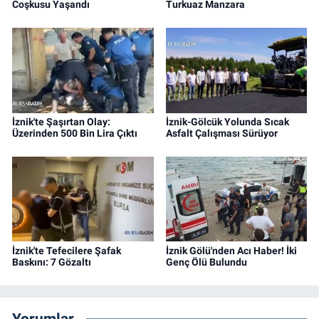
Coşkusu Yaşandı
Turkuaz Manzara
İznik'te Şaşırtan Olay:
İznik-Gölcük Yolunda Sıcak
Üzerinden 500 Bin Lira Çıktı
Asfalt Çalışması Sürüyor
İznik'te Tefecilere Şafak
İznik Gölü'nden Acı Haber! İki
Baskını: 7 Gözaltı
Genç Ölü Bulundu
Yorumlar