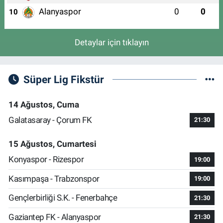
A(DEMİRTAŞ İSMAİL HAKKI BURSEVİ KIZ ANADOLU İMAM HATİP
Alanyaspor
0
0
10
LİSESİ KARŞISI)
0 (224) 262 93 21
Yol Tarifi Al
Detaylar için tıklayın
Süper Lig Fikstür
14 Ağustos, Cuma
Galatasaray - Çorum FK
21:30
15 Ağustos, Cumartesi
Konyaspor - Rizespor
19:00
Kasımpaşa - Trabzonspor
19:00
Gençlerbirliği S.K. - Fenerbahçe
21:30
Gaziantep FK - Alanyaspor
21:30