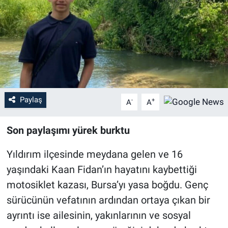
Sağlık
Eğitim
Ekonomi
Dünya
Paylaş
-
+
A
A
Teknoloji
Son paylaşımı yürek burktu
Magazin
Yıldırım ilçesinde meydana gelen ve 16
yaşındaki Kaan Fidan’ın hayatını kaybettiği
Siyaset
motosiklet kazası, Bursa’yı yasa boğdu. Genç
sürücünün vefatının ardından ortaya çıkan bir
Yaşam
ayrıntı ise ailesinin, yakınlarının ve sosyal
Spor