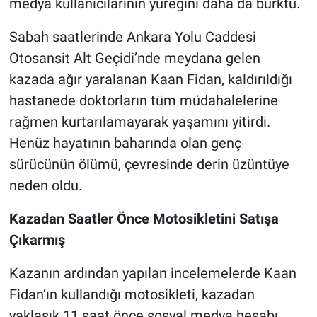
medya kullanıcılarının yüreğini daha da burktu.
Nöbetçi Eczaneler
Sabah saatlerinde Ankara Yolu Caddesi
Otosansit Alt Geçidi’nde meydana gelen
kazada ağır yaralanan Kaan Fidan, kaldırıldığı
hastanede doktorların tüm müdahalelerine
rağmen kurtarılamayarak yaşamını yitirdi.
Henüz hayatının baharında olan genç
sürücünün ölümü, çevresinde derin üzüntüye
neden oldu.
Kazadan Saatler Önce Motosikletini Satışa
Çıkarmış
Kazanın ardından yapılan incelemelerde Kaan
Fidan’ın kullandığı motosikleti, kazadan
yaklaşık 11 saat önce sosyal medya hesabı