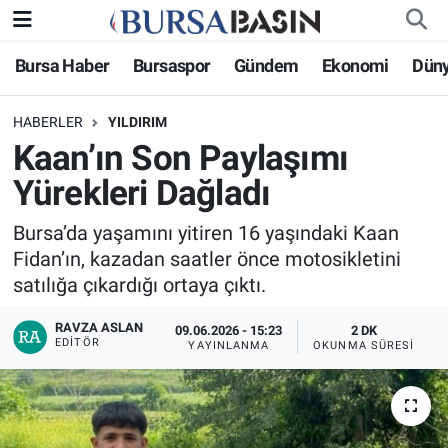
Bursa Haber
Bursaspor
Gündem
Ekonomi
Dün
Bursa Haber
Bursa Nöbetçi Eczaneler
HABERLER
YILDIRIM
Genel
Bursa Hava Durumu
Kaan’ın Son Paylaşımı
Politika
Bursa Namaz Vakitleri
Yürekleri Dağladı
Bilim, Teknoloji
Bursa Trafik Yoğunluk Haritası
Bursa’da yaşamını yitiren 16 yaşındaki Kaan
Fidan’ın, kazadan saatler önce motosikletini
KÜLTÜR-SANAT
Süper Lig Puan Durumu ve Fikstür
satılığa çıkardığı ortaya çıktı.
RAVZA ASLAN
Yerel
Tüm Manşetler
09.06.2026 - 15:23
2 DK
EDITÖR
YAYINLANMA
OKUNMA SÜRESI
Bursaspor
Son Dakika Haberleri
Gündem
Haber Arşivi