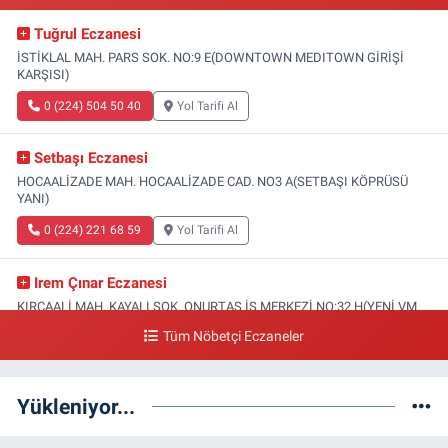
Tuğrul Eczanesi
İSTİKLAL MAH. PARS SOK. NO:9 E(DOWNTOWN MEDITOWN GİRİŞİ
KARŞISI)
0 (224) 504 50 40
Yol Tarifi Al
Setbaşı Eczanesi
HOCAALİZADE MAH. HOCAALİZADE CAD. NO3 A(SETBAŞI KÖPRÜSÜ
YANI)
0 (224) 221 68 59
Yol Tarifi Al
Irem Çınar Eczanesi
KIRCAALİ MAH. KAYALI SOK. ONURTAŞ İŞ MERKEZİ NO:32 H(YENİ VM
MEDİCAL PARK HASTANESİ ACİL GİRİŞİ)
Tüm Nöbetçi Eczaneler
0 (224) 253 73 52
Yol Tarifi Al
Yükleniyor...
Yeni Gökçe Eczanesi
SOĞANLI MAH. 4.KAYMAK SOK. NO:47 A(SOĞANLI SAĞLIK OCAĞI YANI)