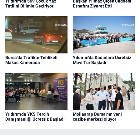
Yıldırım'da 569 Çocuk Yaz
Başkan Yılmaz Çiçek Caddesi
Tatilini Bilimle Geçiriyor
Esnafını Ziyaret Etti
Bursa'da Trafikte Tehlikeli
Yıldırım'da Kadınlara Ücretsiz
Makas Kamerada
Mavi Tur Başladı
Yıldırım'da YKS Tercih
Mollaarap Bursa'nın yeni
Danışmanlığı Ücretsiz Başladı
cazibe merkezi oluyor