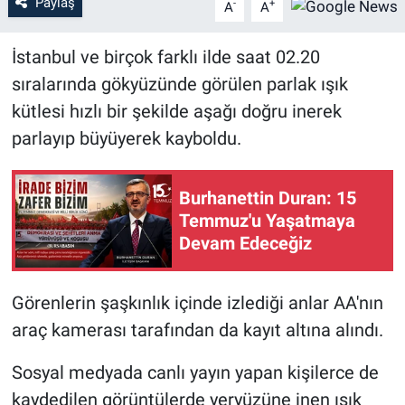
Paylaş
-
+
A
A
Sağlık
İstanbul ve birçok farklı ilde saat 02.20
Eğitim
sıralarında gökyüzünde görülen parlak ışık
kütlesi hızlı bir şekilde aşağı doğru inerek
Ekonomi
parlayıp büyüyerek kayboldu.
Dünya
Burhanettin Duran: 15
Teknoloji
Temmuz'u Yaşatmaya
Devam Edeceğiz
Magazin
Görenlerin şaşkınlık içinde izlediği anlar AA'nın
Siyaset
araç kamerası tarafından da kayıt altına alındı.
Yaşam
Sosyal medyada canlı yayın yapan kişilerce de
kaydedilen görüntülerde yeryüzüne inen ışık
Spor