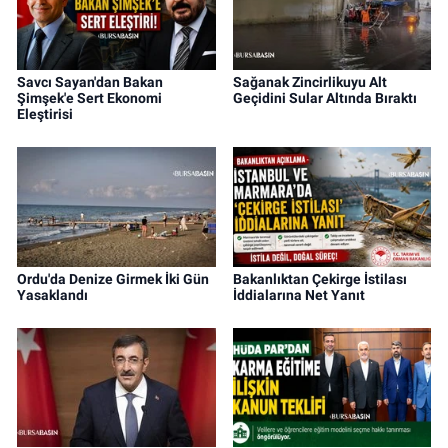
Savcı Sayan'dan Bakan
Sağanak Zincirlikuyu Alt
Şimşek'e Sert Ekonomi
Geçidini Sular Altında Bıraktı
Eleştirisi
Ordu'da Denize Girmek İki Gün
Bakanlıktan Çekirge İstilası
Yasaklandı
İddialarına Net Yanıt