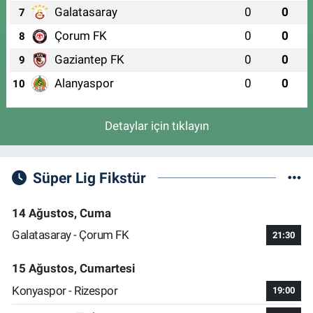
İSTİKLAL MAH. İSTİKLAL CAD. NO:3(HÜRRİYET MEYDANI)
Galatasaray
0
0
7
0 (224) 246 45 99
Yol Tarifi Al
Çorum FK
0
0
8
Gaziantep FK
0
0
9
Alanyaspor
0
0
10
Detaylar için tıklayın
Süper Lig Fikstür
14 Ağustos, Cuma
Galatasaray - Çorum FK
21:30
15 Ağustos, Cumartesi
Konyaspor - Rizespor
19:00