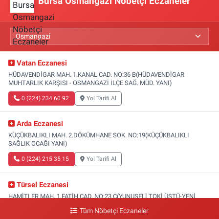
Bursa Osmangazi Nöbetçi Eczaneler
Vatan Eczanesi
HÜDAVENDİGAR MAH. 1.KANAL CAD. NO:36 B(HÜDAVENDİGAR
MUHTARLIK KARŞISI - OSMANGAZİ İLÇE SAĞ. MÜD. YANI)
0 (224) 234 60 92
Yol Tarifi Al
Arda Eczanesi
KÜÇÜKBALIKLI MAH. 2.DÖKÜMHANE SOK. NO:19(KÜÇÜKBALIKLI
SAĞLIK OCAĞI YANI)
0 (224) 215 35 15
Yol Tarifi Al
Türsel Eczanesi
HAMİTLER MAH. 1.FATİH CAD. NO:23 C(YUNUSELİ TOKİ ÜSTÜ-YENİ
KAPALI PAZAR KARŞISI)
Tüm Nöbetçi Eczaneler