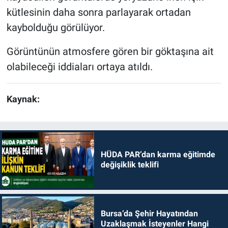
kütlesinin daha sonra parlayarak ortadan
Nöbetçi Eczaneler
kaybolduğu görülüyor.
Görüntünün atmosfere gören bir göktaşına ait
olabileceği iddiaları ortaya atıldı.
Kaynak:
HÜDA PAR’dan karma eğitimde
değişiklik teklifi
Bursa’da Şehir Hayatından
Uzaklaşmak İsteyenler Hangi