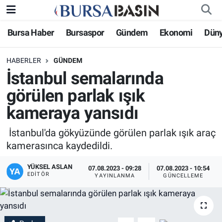
Bursa Haber
Bursaspor
Gündem
Ekonomi
Dün
Bursa Haber
Bursa Nöbetçi Eczaneler
HABERLER
GÜNDEM
Genel
Bursa Hava Durumu
İstanbul semalarında
Politika
Bursa Namaz Vakitleri
görülen parlak ışık
kameraya yansıdı
Bilim, Teknoloji
Bursa Trafik Yoğunluk Haritası
İstanbul'da gökyüzünde görülen parlak ışık araç
KÜLTÜR-SANAT
Süper Lig Puan Durumu ve Fikstür
kamerasınca kaydedildi.
Yerel
Tüm Manşetler
YÜKSEL ASLAN
07.08.2023 - 09:28
07.08.2023 - 10:54
EDITÖR
YAYINLANMA
GÜNCELLEME
Bursaspor
Son Dakika Haberleri
Gündem
Haber Arşivi