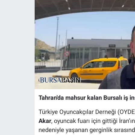
Sağlık
Eğitim
Ekonomi
Dünya
Teknoloji
Magazin
Tahran'da mahsur kalan Bursalı iş in
Siyaset
Türkiye Oyuncakçılar Derneği (OYDER
Yaşam
Akar
, oyuncak fuarı için gittiği İran’ı
nedeniyle yaşanan gerginlik sırasınd
Spor