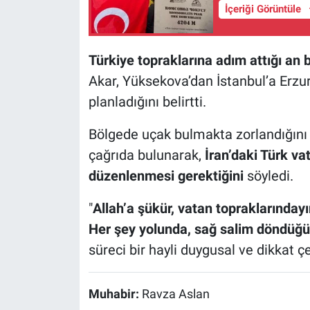
İçeriği Görüntüle
Türkiye topraklarına adım attığı an 
Akar, Yüksekova’dan İstanbul’a Erzu
planladığını belirtti.
Bölgede uçak bulmakta zorlandığını d
çağrıda bulunarak,
İran’daki Türk va
düzenlenmesi gerektiğini
söyledi.
"
Allah’a şükür, vatan topraklarınday
Her şey yolunda, sağ salim döndüğ
süreci bir hayli duygusal ve dikkat çe
Muhabir:
Ravza Aslan