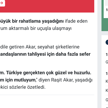
büyük bir rahatlama yaşadığını
ifade eden
rum aktarmalı bir uçuşla ulaşmayı
ile getiren Akar, seyahat şirketlerine
tandaşlarının tahliyesi için daha fazla sefer
1
G
ım. Türkiye gerçekten çok güzel ve huzurlu.
1
üm için mutluyum
," diyen Raşit Akar, yaşadığı
K
kici sözlerle özetledi.
K
G