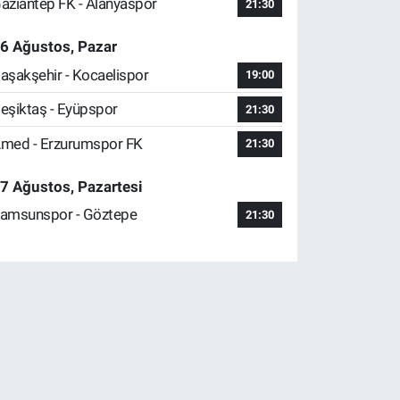
aziantep FK - Alanyaspor
21:30
6 Ağustos, Pazar
aşakşehir - Kocaelispor
19:00
eşiktaş - Eyüpspor
21:30
med - Erzurumspor FK
21:30
7 Ağustos, Pazartesi
amsunspor - Göztepe
21:30