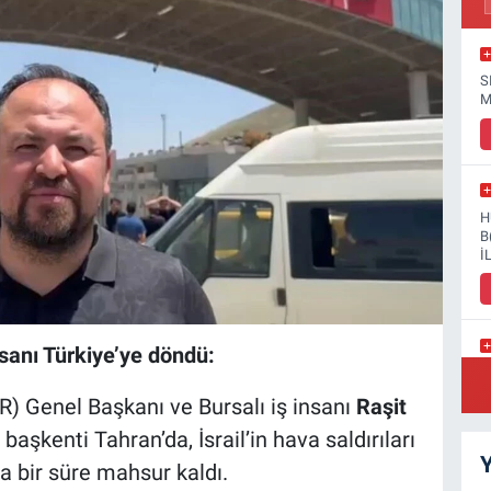
S
M
H
B
İ
sanı Türkiye’ye döndü:
K
N
) Genel Başkanı ve Bursalı iş insanı
Raşit
n başkenti Tahran’da, İsrail’in hava saldırıları
Y
a bir süre mahsur kaldı.