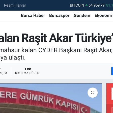
Resmi İlanlar
DOLAR
47,7436
%0.
EURO
55,2510
%0.
Bursa Haber
Bursaspor
Gündem
Ekonomi
STERLİN
64,4811
%0.
GRAM ALTIN
6660.55
%0.
alan Raşit Akar Türkiy
BİST100
13.779
%-
e mahsur kalan OYDER Başkanı Raşit Akar, 
BITCOIN
64.959,79
%1.
ya ulaştı.
2
1 DK
AŞIM
OKUNMA SÜRESI