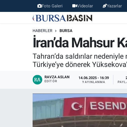
Foto Galeri
Videolar
Yazarlar
Bursa Haber
Bursa Nöbetçi Eczaneler
HABERLER
BURSA
Genel
Bursa Hava Durumu
İran’da Mahsur K
Politika
Bursa Namaz Vakitleri
Tahran’da saldırılar nedeniyl
Türkiye’ye dönerek Yüksekova’
Bilim, Teknoloji
Bursa Trafik Yoğunluk Haritası
RAVZA ASLAN
14.06.2025 - 16:39
KÜLTÜR-SANAT
Süper Lig Puan Durumu ve Fikstür
EDITÖR
YAYINLANMA
PAYL
Yerel
Tüm Manşetler
Bursaspor
Son Dakika Haberleri
Gündem
Haber Arşivi