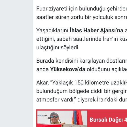
Fuar ziyareti için bulunduğu şehirde
Nöbetçi Eczaneler
saatler süren zorlu bir yolculuk sonr
Yaşadıklarını
İhlas Haber Ajansı’na
a
ettiğini, sabah saatlerinde İran’ın k
ulaştığını söyledi.
Burada kendisini karşılayan dostların
anda
Yüksekova’da
olduğunu açıklad
Akar, “Yaklaşık 150 kilometre uzaklı
bulunduğum bölgede ciddi bir gerginl
atmosfer vardı,” diyerek İran’daki du
Bursalı Dağcı 