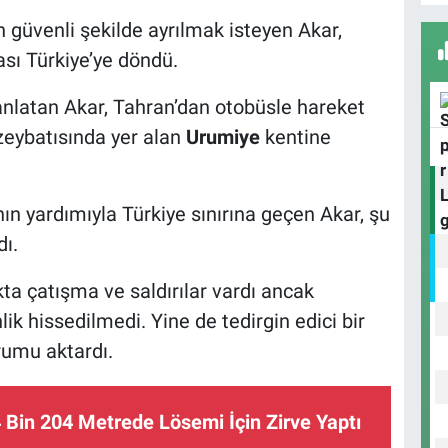
H
n güvenli şekilde ayrılmak isteyen Akar,
Ü
ası Türkiye’ye döndü.
nlatan Akar, Tahran’dan otobüsle hareket
uzeybatısında yer alan
Urumiye
kentine
D
N
ın yardımıyla Türkiye sınırına geçen Akar, şu
ı.
A
A
kta çatışma ve saldırılar vardı ancak
B
ik hissedilmedi. Yine de tedirgin edici bir
rumu aktardı.
İ
4 Bin 204 Metrede Lösemi İçin Zirve Yaptı
M