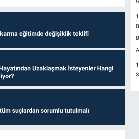
G
1
B
arma eğitimde değişiklik teklifi
B
A
1
 Hayatından Uzaklaşmak İsteyenler Hangi
S
iyor?
l tüm suçlardan sorumlu tutulmalı