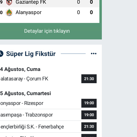
Gaziantep FK
0
0
9
0 (224) 246 45 99
Yol Tarifi Al
Alanyaspor
0
0
10
Detaylar için tıklayın
Süper Lig Fikstür
4 Ağustos, Cuma
alatasaray - Çorum FK
21:30
5 Ağustos, Cumartesi
onyaspor - Rizespor
19:00
asımpaşa - Trabzonspor
19:00
ençlerbirliği S.K. - Fenerbahçe
21:30