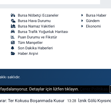
Bursa Nöbetçi Eczaneler
Bursa Haber
Bursa Hava Durumu
Gündem
Bursa Namaz Vakitleri
Ekonomi
Bursa Trafik Yoğunluk Haritası
Puan Durumu ve Fikstür
Tüm Manşetler
Son Dakika Haberleri
Haber Arşivi
kkı saklıdır.
aydalanıyoruz. Detaylar için lütfen tıklayın.
Çerez Politikası
arar: Ter Kokusu Boşanmada Kusur
İznik Gölü Kıyısın
13:28