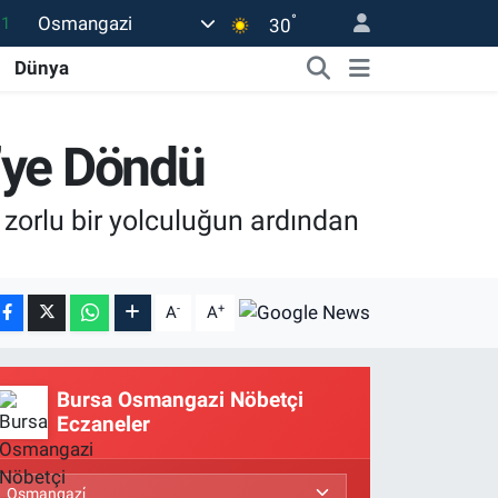
°
Osmangazi
18
30
32
Dünya
38
03
e’ye Döndü
14
zorlu bir yolculuğun ardından
11
-
+
A
A
Bursa Osmangazi Nöbetçi
Eczaneler