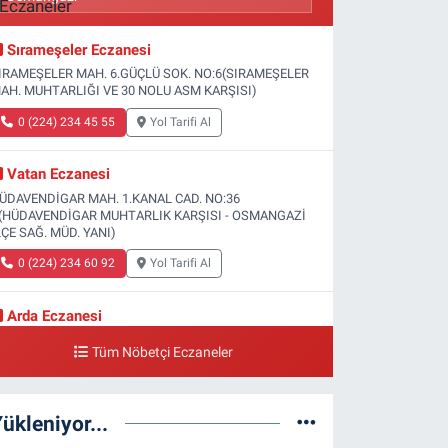
Sırameşeler Eczanesi
IRAMEŞELER MAH. 6.GÜÇLÜ SOK. NO:6(SIRAMEŞELER
AH. MUHTARLIĞI VE 30 NOLU ASM KARŞISI)
0 (224) 234 45 55
Yol Tarifi Al
Vatan Eczanesi
ÜDAVENDİGAR MAH. 1.KANAL CAD. NO:36
(HÜDAVENDİGAR MUHTARLIK KARŞISI - OSMANGAZİ
LÇE SAĞ. MÜD. YANI)
0 (224) 234 60 92
Yol Tarifi Al
Arda Eczanesi
ÜÇÜKBALIKLI MAH. 2.DÖKÜMHANE SOK.
Tüm Nöbetçi Eczaneler
O:19(KÜÇÜKBALIKLI SAĞLIK OCAĞI YANI)
0 (224) 215 35 15
Yol Tarifi Al
ükleniyor...
Türsel Eczanesi