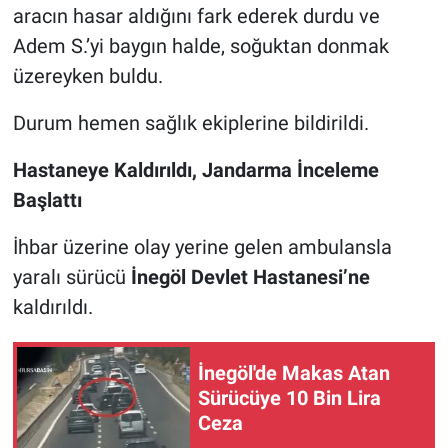
aracın hasar aldığını fark ederek durdu ve
Adem S.’yi baygın halde, soğuktan donmak
üzereyken buldu.
Durum hemen sağlık ekiplerine bildirildi.
Hastaneye Kaldırıldı, Jandarma İnceleme
Başlattı
İhbar üzerine olay yerine gelen ambulansla
yaralı sürücü
İnegöl Devlet Hastanesi’ne
kaldırıldı.
İnegöl'de Makas Atan
Sürücüye 10 Bin Lira
Ceza