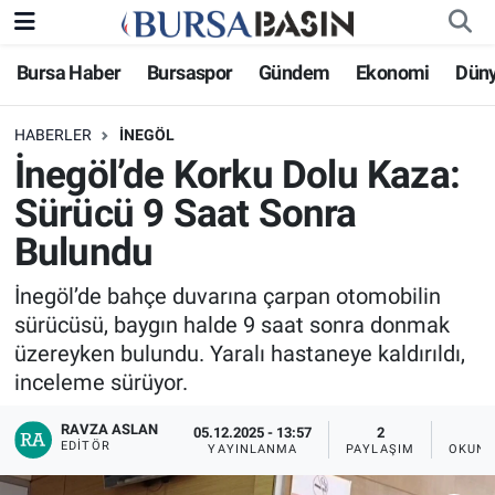
Bursa Haber
Bursaspor
Gündem
Ekonomi
Dün
Bursa Haber
Bursa Nöbetçi Eczaneler
HABERLER
İNEGÖL
Genel
Bursa Hava Durumu
İnegöl’de Korku Dolu Kaza:
Politika
Bursa Namaz Vakitleri
Sürücü 9 Saat Sonra
Bulundu
Bilim, Teknoloji
Bursa Trafik Yoğunluk Haritası
İnegöl’de bahçe duvarına çarpan otomobilin
KÜLTÜR-SANAT
Süper Lig Puan Durumu ve Fikstür
sürücüsü, baygın halde 9 saat sonra donmak
üzereyken bulundu. Yaralı hastaneye kaldırıldı,
Yerel
Tüm Manşetler
inceleme sürüyor.
Bursaspor
Son Dakika Haberleri
RAVZA ASLAN
05.12.2025 - 13:57
2
EDITÖR
YAYINLANMA
PAYLAŞIM
OKUNM
Gündem
Haber Arşivi