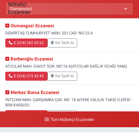
Osmangazi Eczanesi
DEMİRTAŞ CUMHURİYET MAH. 201.CAD. NO:23 A
0 (224) 262 55 62
Yol Tarifi Al
Berberoğlu Eczanesi
ATICILAR MAH. DAVUT SOK. NO:16 A(ATICILAR SAĞLIK OCAĞI YANI)
0 (224) 273 43 45
Yol Tarifi Al
Merkez Bursa Eczanesi
İNTİZAM MAH. ÇARŞAMBA CAD. NO: 18 A(YENİ VALİLİK TAKSİ İLERİSİ -
BİM KARŞISI)
0 (224) 253 13 19
Yol Tarifi Al
Tüm Nöbetçi Eczaneler
Güneş Eczanesi
FATİH MAH. DOĞAN CAD. NO:61(BEŞYOL ALTI - FATİH ASM VE KIZ