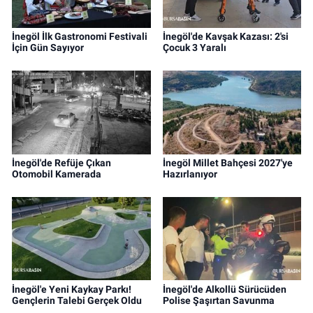
İnegöl İlk Gastronomi Festivali
İnegöl'de Kavşak Kazası: 2'si
İçin Gün Sayıyor
Çocuk 3 Yaralı
İnegöl'de Refüje Çıkan
İnegöl Millet Bahçesi 2027'ye
Otomobil Kamerada
Hazırlanıyor
İnegöl'e Yeni Kaykay Parkı!
İnegöl'de Alkollü Sürücüden
Gençlerin Talebi Gerçek Oldu
Polise Şaşırtan Savunma