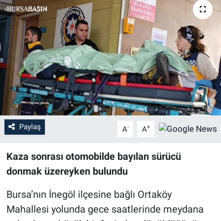
Sağlık
Eğitim
Ekonomi
Dünya
Teknoloji
Paylaş
-
+
A
A
Magazin
Kaza sonrası otomobilde bayılan sürücü
Siyaset
donmak üzereyken bulundu
Bursa’nın İnegöl ilçesine bağlı Ortaköy
Yaşam
Mahallesi yolunda gece saatlerinde meydana
Spor