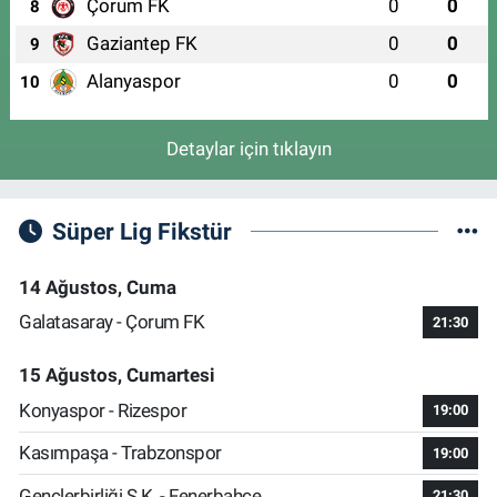
Çorum FK
0
0
8
Gaziantep FK
0
0
9
Alanyaspor
0
0
10
Detaylar için tıklayın
Süper Lig Fikstür
14 Ağustos, Cuma
Galatasaray - Çorum FK
21:30
15 Ağustos, Cumartesi
Konyaspor - Rizespor
19:00
Kasımpaşa - Trabzonspor
19:00
Gençlerbirliği S.K. - Fenerbahçe
21:30