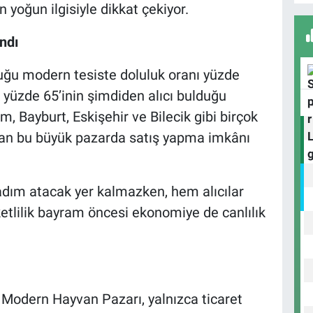
 yoğun ilgisiyle dikkat çekiyor.
A
ndı
uğu modern tesiste doluluk oranı yüzde
B
k yüzde 65’inin şimdiden alıcı bulduğu
S
m, Bayburt, Eskişehir ve Bilecik gibi birçok
rulan bu büyük pazarda satış yapma imkânı
U
N
adım atacak yer kalmazken, hem alıcılar
Y
ketlilik bayram öncesi ekonomiye de canlılık
 Modern Hayvan Pazarı, yalnızca ticaret