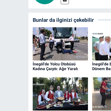
Bunlar da ilginizi çekebilir
İnegöl'de Yolcu Otobüsü
İnegöl'de B
Kadına Çarptı: Ağır Yaralı
Dönem Baş