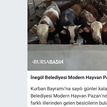
Sağlık
Eğitim
Ekonomi
Dünya
Teknoloji
Magazin
İnegöl Belediyesi Modern Hayvan Paz
Siyaset
Kurban Bayramı’na sayılı günler kala
Yaşam
Belediyesi Modern Hayvan Pazarı’nda 
farklı illerinden gelen besicilerin bu
Spor