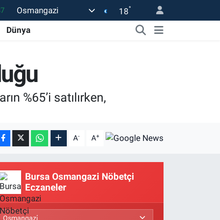
°
Osmangazi
18
18
Dünya
32
38
luğu
03
14
ın %65’i satılırken,
-
+
A
A
Bursa Osmangazi Nöbetçi
Eczaneler