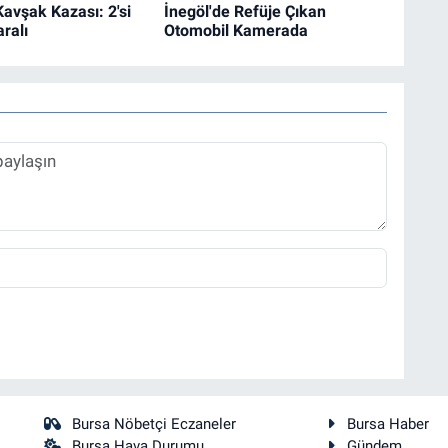
Kavşak Kazası: 2'si
İnegöl'de Refüje Çıkan
ralı
Otomobil Kamerada
Bursa Nöbetçi Eczaneler
Bursa Haber
Bursa Hava Durumu
Gündem