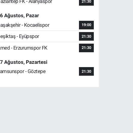
aziantep FK - Alanyaspor
21:30
6 Ağustos, Pazar
aşakşehir - Kocaelispor
19:00
eşiktaş - Eyüpspor
21:30
med - Erzurumspor FK
21:30
7 Ağustos, Pazartesi
amsunspor - Göztepe
21:30