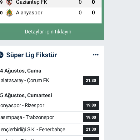
Gaziantep FK
0
0
9
Alanyaspor
0
0
10
Detaylar için tıklayın
Süper Lig Fikstür
4 Ağustos, Cuma
alatasaray - Çorum FK
21:30
5 Ağustos, Cumartesi
onyaspor - Rizespor
19:00
asımpaşa - Trabzonspor
19:00
ençlerbirliği S.K. - Fenerbahçe
21:30