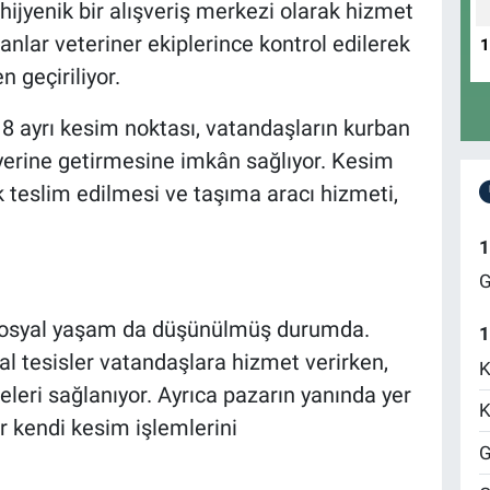
hijyenik bir alışveriş merkezi olarak hizmet
anlar veteriner ekiplerince kontrol edilerek
 geçiriliyor.
 8 ayrı kesim noktası, vatandaşların kurban
 yerine getirmesine imkân sağlıyor. Kesim
k teslim edilmesi ve taşıma aracı hizmeti,
1
G
 sosyal yaşam da düşünülmüş durumda.
1
al tesisler vatandaşlara hizmet verirken,
K
leri sağlanıyor. Ayrıca pazarın yanında yer
K
r kendi kesim işlemlerini
G