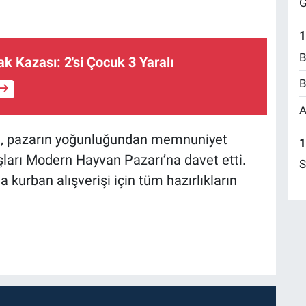
G
1
B
k Kazası: 2'si Çocuk 3 Yaralı
B
A
an, pazarın yoğunluğundan memnuniyet
1
şları Modern Hayvan Pazarı’na davet etti.
S
 kurban alışverişi için tüm hazırlıkların