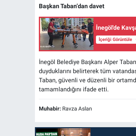
Başkan Taban’dan davet
İnegöl'de Kavşa
İçeriği Görüntüle
İnegöl Belediye Başkanı Alper Tab
duyduklarını belirterek tüm vatanda
Taban, güvenli ve düzenli bir ortamda
tamamlandığını ifade etti.
Muhabir:
Ravza Aslan