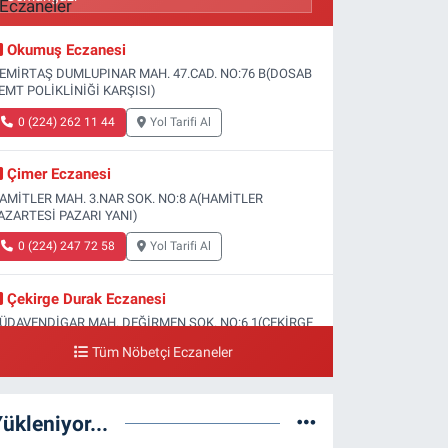
Okumuş Eczanesi
EMİRTAŞ DUMLUPINAR MAH. 47.CAD. NO:76 B(DOSAB
EMT POLİKLİNİĞİ KARŞISI)
0 (224) 262 11 44
Yol Tarifi Al
Çimer Eczanesi
AMİTLER MAH. 3.NAR SOK. NO:8 A(HAMİTLER
AZARTESİ PAZARI YANI)
0 (224) 247 72 58
Yol Tarifi Al
Çekirge Durak Eczanesi
ÜDAVENDİGAR MAH. DEĞİRMEN SOK. NO:6 1(ÇEKİRGE
EVLET HASTANESİ ALTI)
Tüm Nöbetçi Eczaneler
0 (224) 233 01 00
Yol Tarifi Al
ükleniyor...
Engin Eczanesi
OĞANLI MAH. SADIK AHMET CAD. NO:408