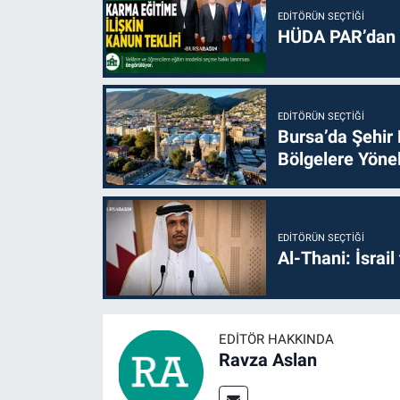
EDITÖRÜN SEÇTIĞI
HÜDA PAR’dan k
EDITÖRÜN SEÇTIĞI
Bursa’da Şehir
Bölgelere Yönel
EDITÖRÜN SEÇTIĞI
Al-Thani: İsrai
EDITÖR HAKKINDA
Ravza Aslan