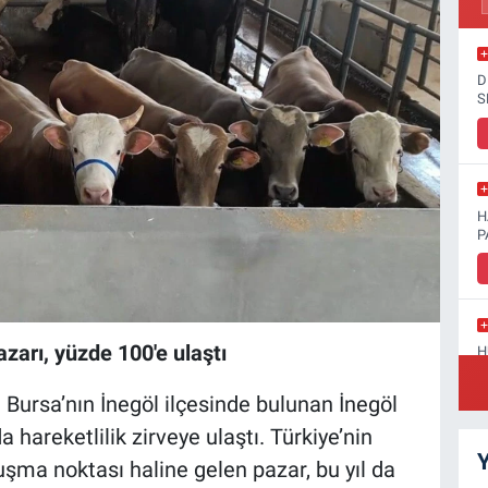
D
S
H
P
arı, yüzde 100'e ulaştı
H
D
 Bursa’nın İnegöl ilçesinde bulunan İnegöl
hareketlilik zirveye ulaştı. Türkiye’nin
Y
luşma noktası haline gelen pazar, bu yıl da
S