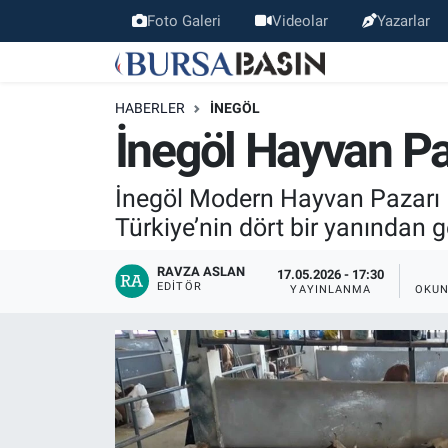
Foto Galeri
Videolar
Yazarlar
Bursa Haber
Bursa Nöbetçi Eczaneler
HABERLER
İNEGÖL
Genel
Bursa Hava Durumu
İnegöl Hayvan P
Politika
Bursa Namaz Vakitleri
İnegöl Modern Hayvan Pazarı K
Türkiye’nin dört bir yanından g
Bilim, Teknoloji
Bursa Trafik Yoğunluk Haritası
RAVZA ASLAN
17.05.2026 - 17:30
KÜLTÜR-SANAT
Süper Lig Puan Durumu ve Fikstür
EDITÖR
YAYINLANMA
OKUN
Yerel
Tüm Manşetler
Bursaspor
Son Dakika Haberleri
Gündem
Haber Arşivi