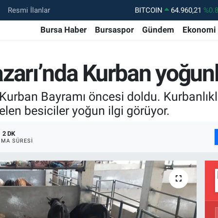
Resmi İlanlar
DOLAR
47,7436
%0.
Bursa Haber
Bursaspor
Gündem
Ekonomi
EURO
55,2510
%0.
STERLİN
64,4811
%0.
azarı’nda Kurban yoğun
GRAM ALTIN
6660.55
%0.
BİST100
13.779
%-
urban Bayramı öncesi doldu. Kurbanlıklar
elen besiciler yoğun ilgi görüyor.
2 DK
MA SÜRESI