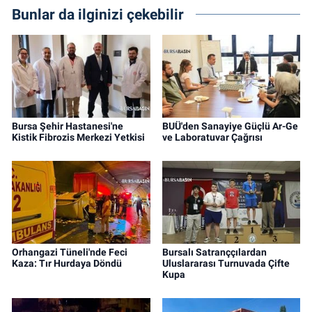
Bunlar da ilginizi çekebilir
Bursa Şehir Hastanesi'ne
BUÜ'den Sanayiye Güçlü Ar-Ge
Kistik Fibrozis Merkezi Yetkisi
ve Laboratuvar Çağrısı
Orhangazi Tüneli'nde Feci
Bursalı Satranççılardan
Kaza: Tır Hurdaya Döndü
Uluslararası Turnuvada Çifte
Kupa