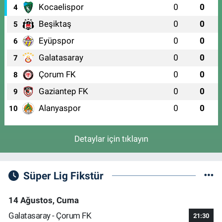
Kocaelispor
0
0
4
Beşiktaş
0
0
5
Eyüpspor
0
0
6
Galatasaray
0
0
7
Çorum FK
0
0
8
Gaziantep FK
0
0
9
Alanyaspor
0
0
10
Detaylar için tıklayın
Süper Lig Fikstür
14 Ağustos, Cuma
Galatasaray - Çorum FK
21:30