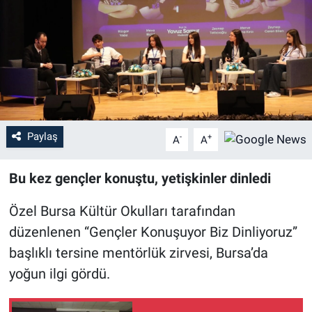
Sağlık
Eğitim
Ekonomi
Dünya
Paylaş
-
+
A
A
Teknoloji
Bu kez gençler konuştu, yetişkinler dinledi
Magazin
Özel Bursa Kültür Okulları tarafından
düzenlenen “Gençler Konuşuyor Biz Dinliyoruz”
Siyaset
başlıklı tersine mentörlük zirvesi, Bursa’da
yoğun ilgi gördü.
Yaşam
Spor