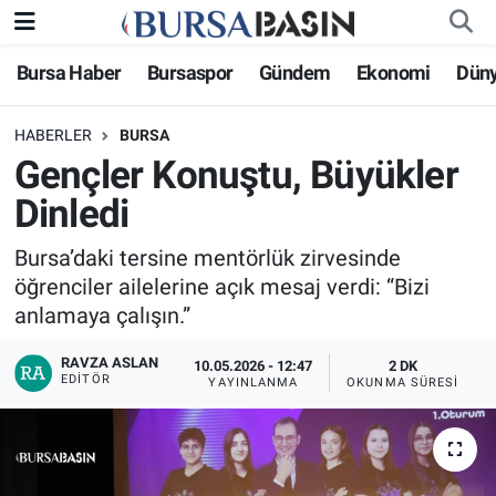
Bursa Haber
Bursaspor
Gündem
Ekonomi
Dün
Bursa Haber
Bursa Nöbetçi Eczaneler
HABERLER
BURSA
Genel
Bursa Hava Durumu
Gençler Konuştu, Büyükler
Politika
Bursa Namaz Vakitleri
Dinledi
Bilim, Teknoloji
Bursa Trafik Yoğunluk Haritası
Bursa’daki tersine mentörlük zirvesinde
öğrenciler ailelerine açık mesaj verdi: “Bizi
KÜLTÜR-SANAT
Süper Lig Puan Durumu ve Fikstür
anlamaya çalışın.”
RAVZA ASLAN
Yerel
Tüm Manşetler
10.05.2026 - 12:47
2 DK
EDITÖR
YAYINLANMA
OKUNMA SÜRESI
Bursaspor
Son Dakika Haberleri
Gündem
Haber Arşivi