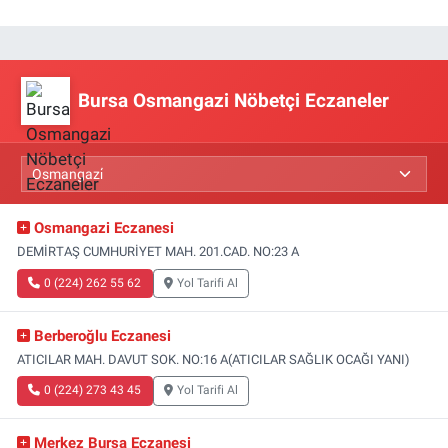
Bursa Osmangazi Nöbetçi Eczaneler
Osmangazi Eczanesi
DEMİRTAŞ CUMHURİYET MAH. 201.CAD. NO:23 A
0 (224) 262 55 62
Yol Tarifi Al
Berberoğlu Eczanesi
ATICILAR MAH. DAVUT SOK. NO:16 A(ATICILAR SAĞLIK OCAĞI YANI)
0 (224) 273 43 45
Yol Tarifi Al
Merkez Bursa Eczanesi