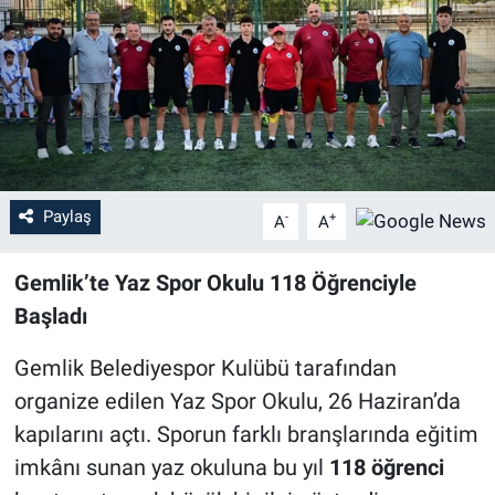
Sağlık
Eğitim
Ekonomi
Dünya
Paylaş
-
+
A
A
Teknoloji
Gemlik’te Yaz Spor Okulu 118 Öğrenciyle
Başladı
Magazin
Gemlik Belediyespor Kulübü tarafından
Siyaset
organize edilen Yaz Spor Okulu, 26 Haziran’da
kapılarını açtı. Sporun farklı branşlarında eğitim
Yaşam
imkânı sunan yaz okuluna bu yıl
118 öğrenci
Spor