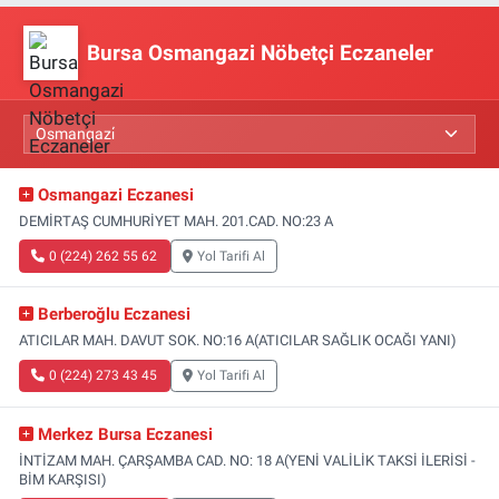
Bursa Osmangazi Nöbetçi Eczaneler
Osmangazi Eczanesi
DEMİRTAŞ CUMHURİYET MAH. 201.CAD. NO:23 A
0 (224) 262 55 62
Yol Tarifi Al
Berberoğlu Eczanesi
ATICILAR MAH. DAVUT SOK. NO:16 A(ATICILAR SAĞLIK OCAĞI YANI)
0 (224) 273 43 45
Yol Tarifi Al
Merkez Bursa Eczanesi
İNTİZAM MAH. ÇARŞAMBA CAD. NO: 18 A(YENİ VALİLİK TAKSİ İLERİSİ -
BİM KARŞISI)