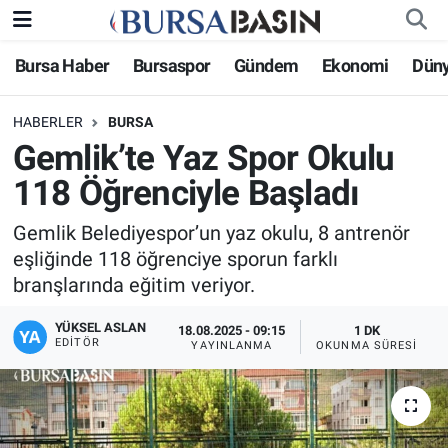
Bursa Haber
Bursaspor
Gündem
Ekonomi
Dün
Bursa Haber
Bursa Nöbetçi Eczaneler
HABERLER
BURSA
Genel
Bursa Hava Durumu
Gemlik’te Yaz Spor Okulu
Politika
Bursa Namaz Vakitleri
118 Öğrenciyle Başladı
Bilim, Teknoloji
Bursa Trafik Yoğunluk Haritası
Gemlik Belediyespor’un yaz okulu, 8 antrenör
eşliğinde 118 öğrenciye sporun farklı
KÜLTÜR-SANAT
Süper Lig Puan Durumu ve Fikstür
branşlarında eğitim veriyor.
YÜKSEL ASLAN
Yerel
Tüm Manşetler
18.08.2025 - 09:15
1 DK
EDITÖR
YAYINLANMA
OKUNMA SÜRESI
Bursaspor
Son Dakika Haberleri
Gündem
Haber Arşivi