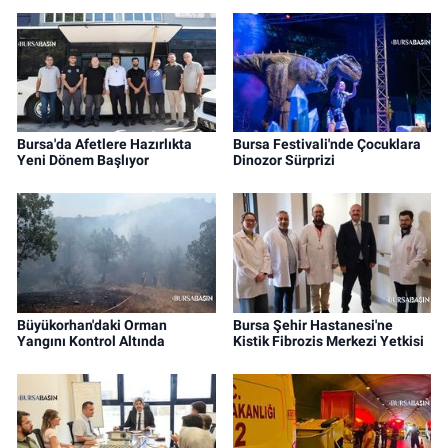
Bursa'da Afetlere Hazırlıkta
Bursa Festivali'nde Çocuklara
Yeni Dönem Başlıyor
Dinozor Sürprizi
Büyükorhan'daki Orman
Bursa Şehir Hastanesi'ne
Yangını Kontrol Altında
Kistik Fibrozis Merkezi Yetkisi