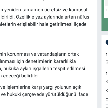
ların yeniden tamamen ücretsiz ve kamusal
ldirildi. Özellikle yaz aylarında artan nüfus
tlerin erişilebilir hale getirilmesi ilçede
in korunması ve vatandaşların ortak
1
ınması için denetimlerin kararlılıkla
G
 hukuka aykırı işgallerin tespit edilmesi
1
edeceği belirtildi.
K
 ve işlemlerine karşı yargı yolunun açık
K
f ve hukuki çerçevede yürütüldüğünü ifade
G