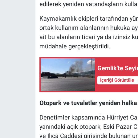
edilerek yeniden vatandaşların kulla
Nöbetçi Eczaneler
Kaymakamlık ekipleri tarafından yür
ortak kullanım alanlarının hukuka ayk
ait bu alanların ticari ya da izinsiz k
müdahale gerçekleştirildi.
Gemlik'te Seyi
İçeriği Görüntüle
Otopark ve tuvaletler yeniden halka 
Denetimler kapsamında Hürriyet Cadd
yanındaki açık otopark, Eski Pazar Ca
ve Ilıca Caddesi girişinde bulunan um