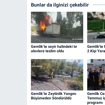
Bunlar da ilginizi çekebilir
Gemlik’te seyir halindeki tır
Gemlik'te 
alevlere teslim oldu
2 Kişi Yar
Gemlik’te Zeytinlik Yangını
Gemlik Ce
Büyümeden Söndürüldü
Temmuz iç
programı