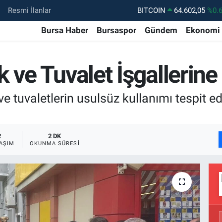
Resmi İlanlar
DOLAR
47,5986
%0.
EURO
55,0700
%0
Bursa Haber
Bursaspor
Gündem
Ekonomi
STERLİN
64,2438
%0.
GRAM ALTIN
6518.23
%0.
k ve Tuvalet İşgallerin
BİST100
13.768
%4
 tuvaletlerin usulsüz kullanımı tespit edil
BITCOIN
64.602,05
%0.
2
2 DK
AŞIM
OKUNMA SÜRESI