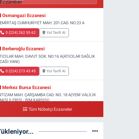
Osmangazi Eczanesi
EMİRTAŞ CUMHURİYET MAH. 201.CAD. NO:23 A
0 (224) 262 55 62
Yol Tarifi Al
Berberoğlu Eczanesi
TICILAR MAH. DAVUT SOK. NO:16 A(ATICILAR SAĞLIK
CAĞI YANI)
0 (224) 273 43 45
Yol Tarifi Al
Merkez Bursa Eczanesi
NTİZAM MAH. ÇARŞAMBA CAD. NO: 18 A(YENİ VALİLİK
AKSİ İLERİSİ - BİM KARŞISI)
Tüm Nöbetçi Eczaneler
0 (224) 253 13 19
Yol Tarifi Al
Güneş Eczanesi
ükleniyor...
ATİH MAH. DOĞAN CAD. NO:61(BEŞYOL ALTI - FATİH
SM VE KIZ TEKNİK LİSESİ YANI)