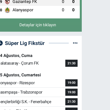
Gaziantep FK
0
0
9
Alanyaspor
0
0
10
Detaylar için tıklayın
Süper Lig Fikstür
4 Ağustos, Cuma
alatasaray - Çorum FK
21:30
5 Ağustos, Cumartesi
onyaspor - Rizespor
19:00
asımpaşa - Trabzonspor
19:00
ençlerbirliği S.K. - Fenerbahçe
21:30