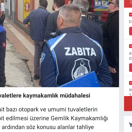
D
A
O
İ
tuvaletlere kaymakamlık müdahalesi
T
it bazı otopark ve umumi tuvaletlerin
espit edilmesi üzerine Gemlik Kaymakamlığı
Y
 ardından söz konusu alanlar tahliye
F
A