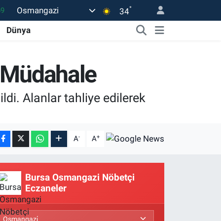
°
Osmangazi
06
34
.1
Dünya
21
39
e Müdahale
8
di. Alanlar tahliye edilerek
69
-
+
A
A
Bursa Osmangazi Nöbetçi
Eczaneler