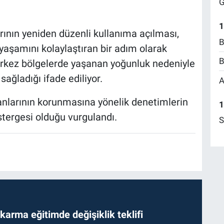
G
1
rının yeniden düzenli kullanıma açılması,
B
yaşamını kolaylaştıran bir adım olarak
B
merkez bölgelerde yaşanan yoğunluk nedeniyle
ğladığı ifade ediliyor.
A
anlarının korunmasına yönelik denetimlerin
1
tergesi olduğu vurgulandı.
S
arma eğitimde değişiklik teklifi