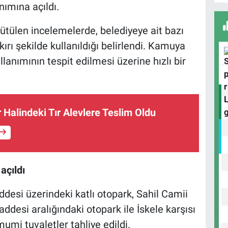
nımına açıldı.
ütülen incelemelerde, belediyeye ait bazı
ırı şekilde kullanıldığı belirlendi. Kamuya
D
ullanımının tespit edilmesi üzerine hızlı bir
H
r Halindeki Tır Alevlere Teslim Oldu
H
K
açıldı
esi üzerindeki katlı otopark, Sahil Camii
ddesi aralığındaki otopark ile İskele karşısı
umi tuvaletler tahliye edildi.