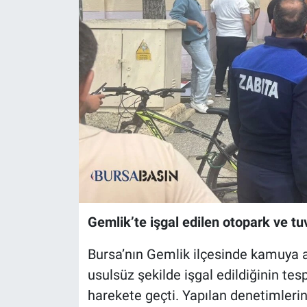
Sağlık
Eğitim
Ekonomi
Dünya
Teknoloji
Magazin
Gemlik’te işgal edilen otopark ve 
Siyaset
Bursa’nın Gemlik ilçesinde kamuya a
Yaşam
usulsüz şekilde işgal edildiğinin t
harekete geçti. Yapılan denetimlerin
Spor