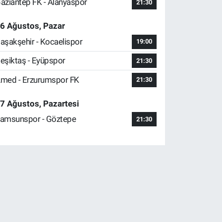
aziantep FK - Alanyaspor
21:30
6 Ağustos, Pazar
aşakşehir - Kocaelispor
19:00
eşiktaş - Eyüpspor
21:30
med - Erzurumspor FK
21:30
7 Ağustos, Pazartesi
amsunspor - Göztepe
21:30