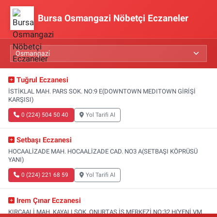
Bursa Osmangazi Nöbetçi Eczaneler
Tuğrul Eczanesi
İSTİKLAL MAH. PARS SOK. NO:9 E(DOWNTOWN MEDITOWN GİRİŞİ
KARŞISI)
0 (224) 504 50 40
Yol Tarifi Al
Setbaşı Eczanesi
HOCAALİZADE MAH. HOCAALİZADE CAD. NO3 A(SETBAŞI KÖPRÜSÜ
YANI)
0 (224) 221 68 59
Yol Tarifi Al
Irem Çınar Eczanesi
KIRCAALİ MAH. KAYALI SOK. ONURTAŞ İŞ MERKEZİ NO:32 H(YENİ VM