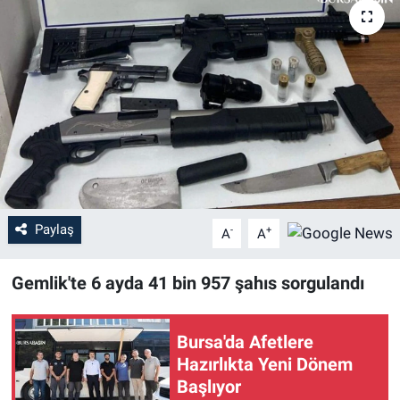
Sağlık
Eğitim
Ekonomi
Dünya
Teknoloji
Paylaş
-
+
A
A
Magazin
Gemlik'te 6 ayda 41 bin 957 şahıs sorgulandı
Siyaset
Bursa'da Afetlere
Yaşam
Hazırlıkta Yeni Dönem
Başlıyor
Spor