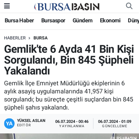
Bursa Haber
Bursaspor
Gündem
Ekonomi
Dün
Bursa Haber
Bursa Nöbetçi Eczaneler
HABERLER
BURSA
Genel
Bursa Hava Durumu
Gemlik'te 6 Ayda 41 Bin Kişi
Politika
Bursa Namaz Vakitleri
Sorgulandı, Bin 845 Şüpheli
Yakalandı
Bilim, Teknoloji
Bursa Trafik Yoğunluk Haritası
Gemlik İlçe Emniyet Müdürlüğü ekiplerinin 6
KÜLTÜR-SANAT
Süper Lig Puan Durumu ve Fikstür
aylık asayiş uygulamalarında 41,957 kişi
sorgulandı; bu süreçte çeşitli suçlardan bin 845
Yerel
Tüm Manşetler
şüpheli şahıs yakalandı.
Bursaspor
Son Dakika Haberleri
YÜKSEL ASLAN
06.07.2024 - 00:46
06.07.2024 - 01:09
EDITÖR
YAYINLANMA
GÜNCELLEME
Gündem
Haber Arşivi