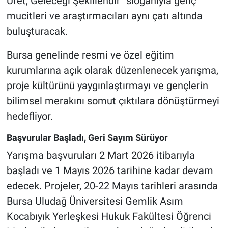
Üret, Geleceği Şekillendir” sloganıyla genç
mucitleri ve araştırmacıları aynı çatı altında
Nöbetçi Eczaneler
buluşturacak.
Bursa genelinde resmi ve özel eğitim
kurumlarına açık olarak düzenlenecek yarışma,
proje kültürünü yaygınlaştırmayı ve gençlerin
bilimsel merakını somut çıktılara dönüştürmeyi
hedefliyor.
Başvurular Başladı, Geri Sayım Sürüyor
Yarışma başvuruları 2 Mart 2026 itibarıyla
başladı ve 1 Mayıs 2026 tarihine kadar devam
edecek. Projeler, 20-22 Mayıs tarihleri arasında
Bursa Uludağ Üniversitesi
Gemlik Asım
Kocabıyık Yerleşkesi Hukuk Fakültesi Öğrenci