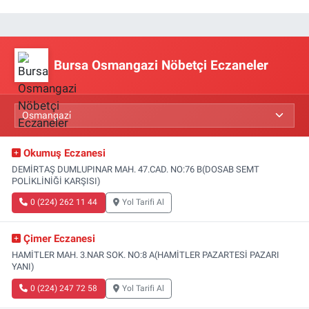
Bursa Osmangazi Nöbetçi Eczaneler
Okumuş Eczanesi
DEMİRTAŞ DUMLUPINAR MAH. 47.CAD. NO:76 B(DOSAB SEMT
POLİKLİNİĞİ KARŞISI)
0 (224) 262 11 44
Yol Tarifi Al
Çimer Eczanesi
HAMİTLER MAH. 3.NAR SOK. NO:8 A(HAMİTLER PAZARTESİ PAZARI
YANI)
0 (224) 247 72 58
Yol Tarifi Al