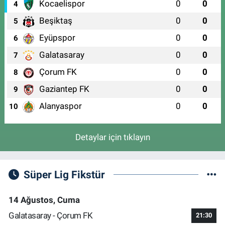
0 (224) 251 33 44
Yol Tarifi Al
Kocaelispor
0
0
4
Beşiktaş
0
0
5
Eyüpspor
0
0
6
Galatasaray
0
0
7
Çorum FK
0
0
8
Gaziantep FK
0
0
9
Alanyaspor
0
0
10
Detaylar için tıklayın
Süper Lig Fikstür
14 Ağustos, Cuma
Galatasaray - Çorum FK
21:30