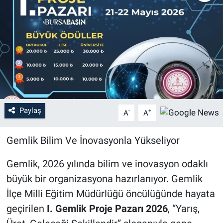
Sağlık
Eğitim
Ekonomi
Dünya
Paylaş
-
+
A
A
Teknoloji
Gemlik Bilim Ve İnovasyonla Yükseliyor
Magazin
Gemlik
, 2026 yılında bilim ve inovasyon odaklı
Siyaset
büyük bir organizasyona hazırlanıyor.
Gemlik
İlçe Milli Eğitim Müdürlüğü
öncülüğünde hayata
Yaşam
geçirilen
I. Gemlik Proje Pazarı 2026
, “Yarış,
Spor