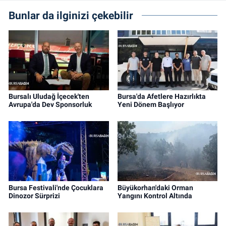
Bunlar da ilginizi çekebilir
Bursalı Uludağ İçecek'ten
Bursa'da Afetlere Hazırlıkta
Avrupa'da Dev Sponsorluk
Yeni Dönem Başlıyor
Bursa Festivali'nde Çocuklara
Büyükorhan'daki Orman
Dinozor Sürprizi
Yangını Kontrol Altında