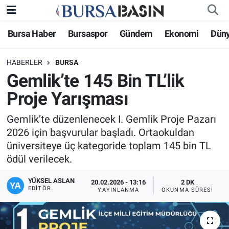
Bursa Haber
Bursaspor
Gündem
Ekonomi
Dün
Bursa Haber
Bursa Nöbetçi Eczaneler
HABERLER
BURSA
Genel
Bursa Hava Durumu
Gemlik’te 145 Bin TL’lik
Politika
Bursa Namaz Vakitleri
Proje Yarışması
Bilim, Teknoloji
Bursa Trafik Yoğunluk Haritası
Gemlik’te düzenlenecek I. Gemlik Proje Pazarı
2026 için başvurular başladı. Ortaokuldan
KÜLTÜR-SANAT
Süper Lig Puan Durumu ve Fikstür
üniversiteye üç kategoride toplam 145 bin TL
ödül verilecek.
Yerel
Tüm Manşetler
YÜKSEL ASLAN
20.02.2026 - 13:16
2 DK
EDITÖR
YAYINLANMA
OKUNMA SÜRESI
Bursaspor
Son Dakika Haberleri
Gündem
Haber Arşivi