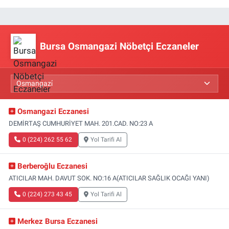
Bursa Osmangazi Nöbetçi Eczaneler
Osmangazi Eczanesi
DEMİRTAŞ CUMHURİYET MAH. 201.CAD. NO:23 A
0 (224) 262 55 62
Yol Tarifi Al
Berberoğlu Eczanesi
ATICILAR MAH. DAVUT SOK. NO:16 A(ATICILAR SAĞLIK OCAĞI YANI)
0 (224) 273 43 45
Yol Tarifi Al
Merkez Bursa Eczanesi