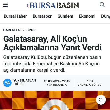
Bursa Haber
Bursaspor
Gündem
Ekonomi
Dün
Bursa Haber
Bursa Nöbetçi Eczaneler
HABERLER
SPOR
Genel
Bursa Hava Durumu
Galatasaray, Ali Koç'un
Politika
Bursa Namaz Vakitleri
Açıklamalarına Yanıt Verdi
Bilim, Teknoloji
Bursa Trafik Yoğunluk Haritası
Galatasaray Kulübü, bugün düzenlenen basın
toplantısında Fenerbahçe Başkanı Ali Koç'un
KÜLTÜR-SANAT
Süper Lig Puan Durumu ve Fikstür
açıklamalarına karşılık verdi.
YÜKSEL ASLAN
Yerel
Tüm Manşetler
13.03.2024 - 22:45
1 DK
EDITÖR
YAYINLANMA
OKUNMA SÜRESI
Bursaspor
Son Dakika Haberleri
Gündem
Haber Arşivi