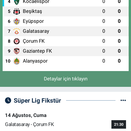
Kocaelispor
0
0
4
Beşiktaş
0
0
5
Eyüpspor
0
0
6
Galatasaray
0
0
7
Çorum FK
0
0
8
Gaziantep FK
0
0
9
Alanyaspor
0
0
10
Detaylar için tıklayın
Süper Lig Fikstür
14 Ağustos, Cuma
Galatasaray - Çorum FK
21:30