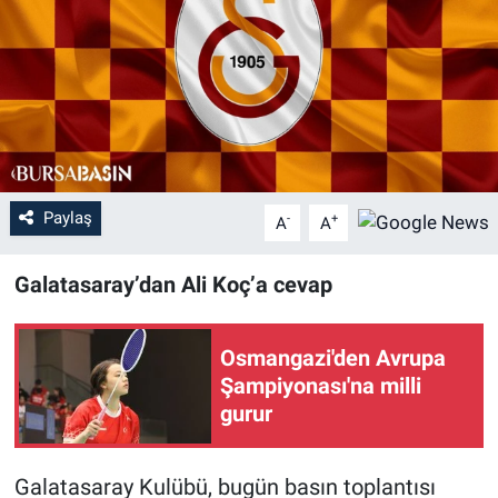
Sağlık
Eğitim
Ekonomi
Dünya
Paylaş
-
+
A
A
Teknoloji
Galatasaray’dan Ali Koç’a cevap
Magazin
Osmangazi'den Avrupa
Siyaset
Şampiyonası'na milli
gurur
Yaşam
Galatasaray Kulübü, bugün basın toplantısı
Spor