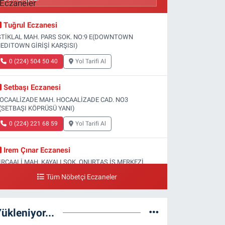
Tuğrul Eczanesi
STİKLAL MAH. PARS SOK. NO:9 E(DOWNTOWN
EDITOWN GİRİŞİ KARŞISI)
0 (224) 504 50 40
Yol Tarifi Al
Setbaşı Eczanesi
OCAALİZADE MAH. HOCAALİZADE CAD. NO3
(SETBAŞI KÖPRÜSÜ YANI)
0 (224) 221 68 59
Yol Tarifi Al
Irem Çınar Eczanesi
IRCAALİ MAH. KAYALI SOK. ONURTAŞ İŞ MERKEZİ
O:32 H(YENİ VM MEDİCAL PARK HASTANESİ ACİL
Tüm Nöbetçi Eczaneler
İRİŞİ)
0 (224) 253 73 52
Yol Tarifi Al
ükleniyor...
Yeni Gökçe Eczanesi