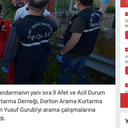
İ
M
H
A
jandarmanın yanı sıra İl Afet ve Acil Durum
K
N
tarma Derneği, Dorlion Arama Kurtarma
G
en Yusuf Gurubi'yi arama çalışmalarına
dı.
Y