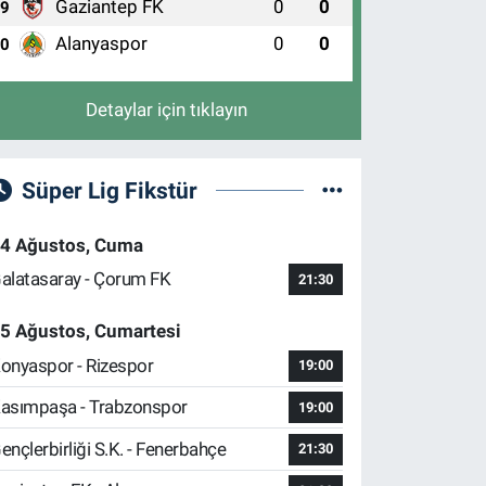
Gaziantep FK
0
0
9
Alanyaspor
0
0
10
Uluçınar Eczanesi
EMİRTAŞ CUMHURİYET MAH. KÜÇÜK SANAYİ 3.CAD.
O:57 A(DEMİRTAŞ İSMAİL HAKKI BURSEVİ KIZ
Detaylar için tıklayın
NADOLU İMAM HATİP LİSESİ KARŞISI)
0 (224) 262 93 21
Yol Tarifi Al
Süper Lig Fikstür
4 Ağustos, Cuma
alatasaray - Çorum FK
21:30
5 Ağustos, Cumartesi
onyaspor - Rizespor
19:00
asımpaşa - Trabzonspor
19:00
ençlerbirliği S.K. - Fenerbahçe
21:30