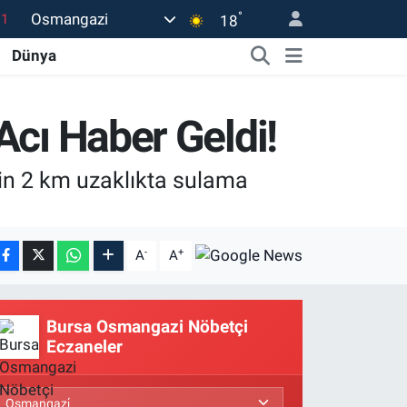
°
Osmangazi
18
18
32
Dünya
38
0
Acı Haber Geldi!
14
rin 2 km uzaklıkta sulama
.1
-
+
A
A
Bursa Osmangazi Nöbetçi
Eczaneler