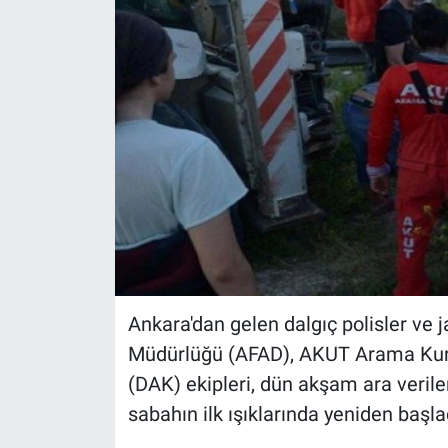
Sağlık
Eğitim
Ekonomi
Dünya
Teknoloji
Magazin
Ankara'dan gelen dalgıç polisler ve 
Siyaset
Müdürlüğü (AFAD), AKUT Arama Kur
(DAK) ekipleri, dün akşam ara veril
Yaşam
sabahın ilk ışıklarında yeniden başla
Spor