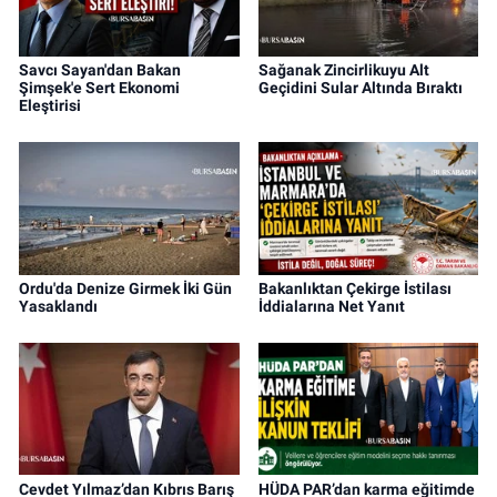
Savcı Sayan'dan Bakan
Sağanak Zincirlikuyu Alt
Şimşek'e Sert Ekonomi
Geçidini Sular Altında Bıraktı
Eleştirisi
Ordu'da Denize Girmek İki Gün
Bakanlıktan Çekirge İstilası
Yasaklandı
İddialarına Net Yanıt
Cevdet Yılmaz’dan Kıbrıs Barış
HÜDA PAR’dan karma eğitimde