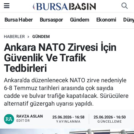
Bursa Haber
Bursaspor
Gündem
Ekonomi
Dün
Bursa Haber
Bursa Nöbetçi Eczaneler
HABERLER
GÜNDEM
Genel
Bursa Hava Durumu
Ankara NATO Zirvesi İçin
Politika
Bursa Namaz Vakitleri
Güvenlik Ve Trafik
Tedbirleri
Bilim, Teknoloji
Bursa Trafik Yoğunluk Haritası
Ankara’da düzenlenecek NATO zirve nedeniyle
KÜLTÜR-SANAT
Süper Lig Puan Durumu ve Fikstür
6-8 Temmuz tarihleri arasında çok sayıda
cadde ve bulvar trafiğe kapatılacak. Sürücülere
Yerel
Tüm Manşetler
alternatif güzergah uyarısı yapıldı.
Bursaspor
Son Dakika Haberleri
RAVZA ASLAN
25.06.2026 - 16:58
25.06.2026 - 16:50
EDITÖR
YAYINLANMA
GÜNCELLEME
Gündem
Haber Arşivi