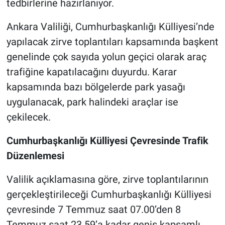
tedbirlerine hazırlanıyor.
Nöbetçi Eczaneler
Ankara Valiliği, Cumhurbaşkanlığı Külliyesi’nde
yapılacak zirve toplantıları kapsamında başkent
genelinde çok sayıda yolun geçici olarak araç
trafiğine kapatılacağını duyurdu. Karar
kapsamında bazı bölgelerde park yasağı
uygulanacak, park halindeki araçlar ise
çekilecek.
Cumhurbaşkanlığı Külliyesi Çevresinde Trafik
Düzenlemesi
Valilik açıklamasına göre, zirve toplantılarının
gerçekleştirileceği Cumhurbaşkanlığı Külliyesi
çevresinde 7 Temmuz saat 07.00’den 8
Temmuz saat 23.59’a kadar geniş kapsamlı