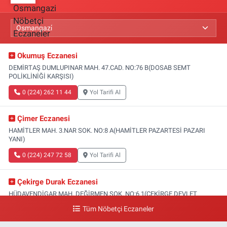
Okumuş Eczanesi
DEMİRTAŞ DUMLUPINAR MAH. 47.CAD. NO:76 B(DOSAB SEMT
POLİKLİNİĞİ KARŞISI)
0 (224) 262 11 44
Yol Tarifi Al
Çimer Eczanesi
HAMİTLER MAH. 3.NAR SOK. NO:8 A(HAMİTLER PAZARTESİ PAZARI
YANI)
0 (224) 247 72 58
Yol Tarifi Al
Çekirge Durak Eczanesi
HÜDAVENDİGAR MAH. DEĞİRMEN SOK. NO:6 1(ÇEKİRGE DEVLET
HASTANESİ ALTI)
Tüm Nöbetçi Eczaneler
0 (224) 233 01 00
Yol Tarifi Al