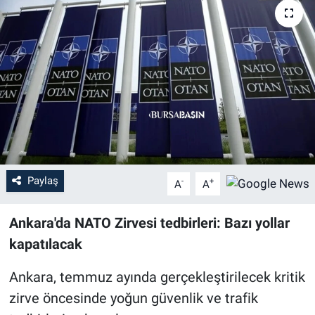
Sağlık
Eğitim
Ekonomi
Dünya
Teknoloji
Paylaş
-
+
A
A
Magazin
Ankara'da NATO Zirvesi tedbirleri: Bazı yollar
Siyaset
kapatılacak
Ankara, temmuz ayında gerçekleştirilecek kritik
Yaşam
zirve öncesinde yoğun güvenlik ve trafik
Spor