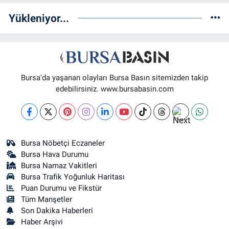
Yükleniyor...
Engin Eczanesi
SOĞANLI MAH. SADIK AHMET CAD. NO:408 A(GAZİAKDEMİR DOLMUŞ
DURAĞI KARŞISI)
0 (224) 232 04 02
Yol Tarifi Al
Bursa'da yaşanan olayları Bursa Basın sitemizden takip
Altınoluk Eczanesi
edebilirsiniz. www.bursabasin.com
BAŞARAN MAH. 3.BAŞARAN SOK. NO:4(BAŞARAN SAĞLIK OCAĞI YANI)
0 (224) 272 11 77
Yol Tarifi Al
Kent Meydanı Eczanesi
Bursa Nöbetçi Eczaneler
ULU MAH. ULUBATLI HASAN BULVARI (ANKARA YOLU) NO:64 A(ÖZEL
Bursa Hava Durumu
ARİTMİ OSMANGAZİ HASTANESİ ACİL YANI)
Bursa Namaz Vakitleri
0 (224) 251 33 44
Yol Tarifi Al
Bursa Trafik Yoğunluk Haritası
Puan Durumu ve Fikstür
Tüm Manşetler
Son Dakika Haberleri
Haber Arşivi