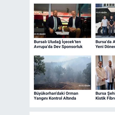
Bursalı Uludağ İçecek'ten
Bursa'da A
Avrupa'da Dev Sponsorluk
Yeni Döne
Büyükorhan'daki Orman
Bursa Şehi
Yangını Kontrol Altında
Kistik Fib