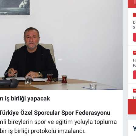
D
S
H
P
 iş birliği yapacak
H
D
Türkiye Özel Sporcular Spor Federasyonu
li bireylerin spor ve eğitim yoluyla topluma
Y
r iş birliği protokolü imzalandı.
S