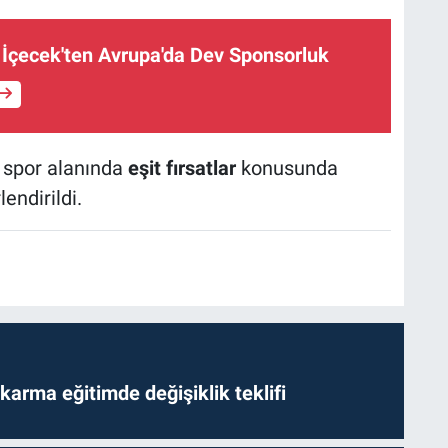
 İçecek'ten Avrupa'da Dev Sponsorluk
e spor alanında
eşit fırsatlar
konusunda
endirildi.
arma eğitimde değişiklik teklifi