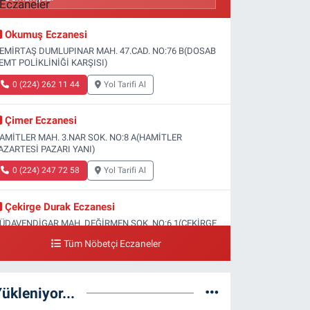
Okumuş Eczanesi
EMİRTAŞ DUMLUPINAR MAH. 47.CAD. NO:76 B(DOSAB
EMT POLİKLİNİĞİ KARŞISI)
0 (224) 262 11 44
Yol Tarifi Al
Çimer Eczanesi
AMİTLER MAH. 3.NAR SOK. NO:8 A(HAMİTLER
AZARTESİ PAZARI YANI)
0 (224) 247 72 58
Yol Tarifi Al
Çekirge Durak Eczanesi
ÜDAVENDİGAR MAH. DEĞİRMEN SOK. NO:6 1(ÇEKİRGE
EVLET HASTANESİ ALTI)
Tüm Nöbetçi Eczaneler
0 (224) 233 01 00
Yol Tarifi Al
ükleniyor...
Engin Eczanesi
OĞANLI MAH. SADIK AHMET CAD. NO:408