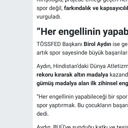
spor değil,
farkındalık ve kapsayıcıl
vurguladı.
“Her engellinin yapab
TÖSSFED Başkanı
Birol Aydın
ise ge
artık spor sayesinde büyük başarılara
Aydın, Hindistan’daki Dünya Atleti
rekoru kırarak altın madalya
kazandı
gümüş madalya alan ilk zihinsel eng
“Her engellinin yapabileceği bir spor
spor yaptırmak. Bu çocukların başarı
dedi.
Aydın, BUÜ’ye sunduğu katkı ve tesis 