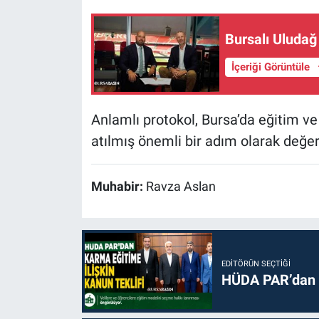
Bursalı Uludağ
İçeriği Görüntüle
Anlamlı protokol, Bursa’da eğitim v
atılmış önemli bir adım olarak değerl
Muhabir:
Ravza Aslan
EDITÖRÜN SEÇTIĞI
HÜDA PAR’dan k