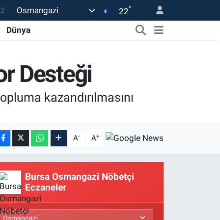
°
Osmangazi
17
22
27
Dünya
35
59
r Desteği
19
 topluma kazandırılmasını
.2
-
+
A
A
Bursa Osmangazi Nöbetçi
Eczaneler