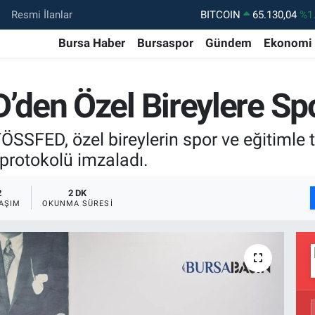
Resmi İlanlar
DOLAR
47,7106
%0.
EURO
55,1652
%0.
Bursa Haber
Bursaspor
Gündem
Ekonomi
STERLİN
64,4046
%0.
GRAM ALTIN
6648.99
%2.
den Özel Bireylere Spo
BİST100
13.773
%-
TÖSSFED, özel bireylerin spor ve eğitimle
BITCOIN
65.130,04
%1
i protokolü imzaladı.
2
2 DK
AŞIM
OKUNMA SÜRESI