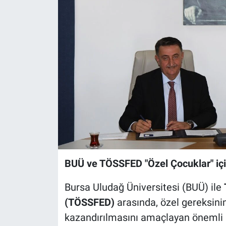
Sağlık
Eğitim
Ekonomi
Dünya
Teknoloji
Magazin
BUÜ ve TÖSSFED "Özel Çocuklar" için
Siyaset
Bursa Uludağ Üniversitesi (BUÜ) ile
Yaşam
(TÖSSFED)
arasında, özel gereksinim
kazandırılmasını amaçlayan önemli bi
Spor