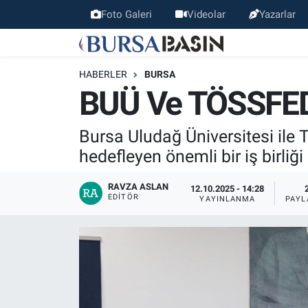
Foto Galeri
Videolar
Yazarlar
Bursa Haber
Bursa Nöbetçi Eczaneler
HABERLER
BURSA
Genel
Bursa Hava Durumu
BUÜ Ve TÖSSFED’
Politika
Bursa Namaz Vakitleri
Bursa Uludağ Üniversitesi ile 
hedefleyen önemli bir iş birliğ
Bilim, Teknoloji
Bursa Trafik Yoğunluk Haritası
RAVZA ASLAN
12.10.2025 - 14:28
KÜLTÜR-SANAT
Süper Lig Puan Durumu ve Fikstür
EDITÖR
YAYINLANMA
PAYL
Yerel
Tüm Manşetler
Bursaspor
Son Dakika Haberleri
Gündem
Haber Arşivi