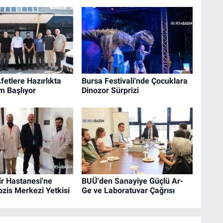
fetlere Hazırlıkta
Bursa Festivali'nde Çocuklara
m Başlıyor
Dinozor Sürprizi
r Hastanesi'ne
BUÜ'den Sanayiye Güçlü Ar-
rozis Merkezi Yetkisi
Ge ve Laboratuvar Çağrısı