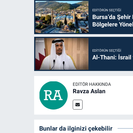
EDITÖRÜN SEÇTIĞI
Bursa’da Şehir
Bölgelere Yönel
EDITÖRÜN SEÇTIĞI
Al-Thani: İsrai
EDITÖR HAKKINDA
Ravza Aslan
Bunlar da ilginizi çekebilir