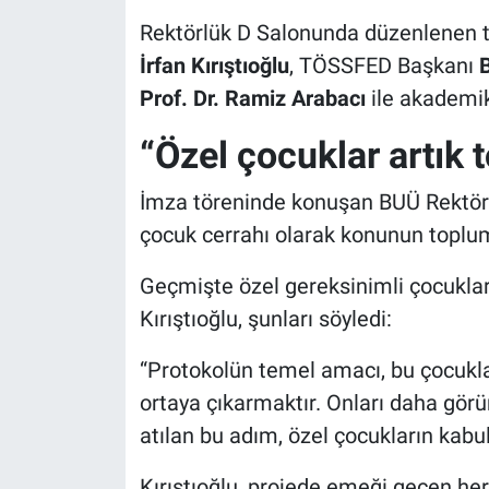
Rektörlük D Salonunda düzenlenen 
Nöbetçi Eczaneler
İrfan Kırıştıoğlu
, TÖSSFED Başkanı
B
Prof. Dr. Ramiz Arabacı
ile akademik 
“Özel çocuklar artık
İmza töreninde konuşan BUÜ Rektör
çocuk cerrahı olarak konunun toplum
Geçmişte özel gereksinimli çocukları
Kırıştıoğlu, şunları söyledi:
“Protokolün temel amacı, bu çocukl
ortaya çıkarmaktır. Onları daha görün
atılan bu adım, özel çocukların kabu
Kırıştıoğlu, projede emeği geçen her