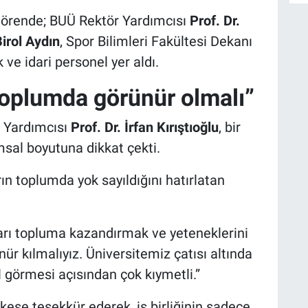
A
törende; BUÜ Rektör Yardımcısı
Prof. Dr.
irol Aydın
, Spor Bilimleri Fakültesi Dekanı
ve idari personel yer aldı.
B
 toplumda görünür olmalı”
S
 Yardımcısı
Prof. Dr. İrfan Kırıştıoğlu
, bir
sal boyutuna dikkat çekti.
U
n toplumda yok sayıldığını hatırlatan
N
Y
arı topluma kazandırmak ve yeteneklerini
ür kılmalıyız. Üniversitemiz çatısı altında
l görmesi açısından çok kıymetli.”
kese teşekkür ederek, iş birliğinin sadece