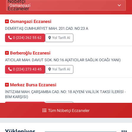
Osmangazi Eczanesi
DEMİRTAŞ CUMHURİYET MAH. 201.CAD. NO:23 A
0 (224) 262 55 62
Yol Tarifi Al
Berberoğlu Eczanesi
ATICILAR MAH. DAVUT SOK. NO:16 A(ATICILAR SAĞLIK OCAĞI YANI)
0 (224) 273 43 45
Yol Tarifi Al
Merkez Bursa Eczanesi
İNTİZAM MAH. ÇARŞAMBA CAD. NO: 18 A(YENİ VALİLİK TAKSİ İLERİSİ -
BİM KARŞISI)
0 (224) 253 13 19
Yol Tarifi Al
Tüm Nöbetçi Eczaneler
Güneş Eczanesi
FATİH MAH. DOĞAN CAD. NO:61(BEŞYOL ALTI - FATİH ASM VE KIZ
Yükleniyor...