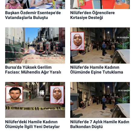
Başkan Özdemir Esentepe'de
Nilüfer'den Öğrencilere
Vatandaşlarla Buluştu
Kırtasiye Desteği
Bursa'da Yüksek Gerilim
Nilüfer'de Hamile Kadının
Faciası: Mühendis Ağır Yaralı
Ölümünde Eşine Tutuklama
Nilüfer'deki Hamile Kadının
Nilüfer'de 7 Aylık Hamile Kadın
Ölümüyle İlgili Yeni Detaylar
Balkondan Düştü