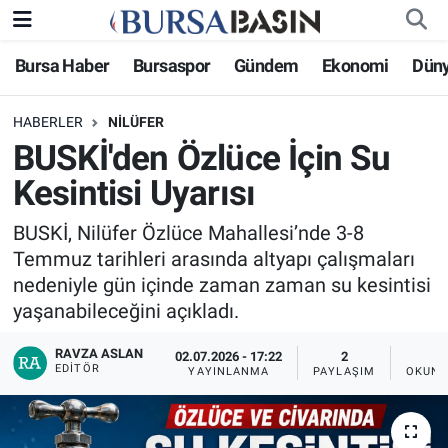
Bursa Haber
Bursaspor
Gündem
Ekonomi
Dün
Bursa Haber
Bursa Nöbetçi Eczaneler
HABERLER
NILÜFER
Genel
Bursa Hava Durumu
BUSKİ'den Özlüce İçin Su
Politika
Bursa Namaz Vakitleri
Kesintisi Uyarısı
Bilim, Teknoloji
Bursa Trafik Yoğunluk Haritası
BUSKİ, Nilüfer Özlüce Mahallesi’nde 3-8
Temmuz tarihleri arasında altyapı çalışmaları
KÜLTÜR-SANAT
Süper Lig Puan Durumu ve Fikstür
nedeniyle gün içinde zaman zaman su kesintisi
yaşanabileceğini açıkladı.
Yerel
Tüm Manşetler
RAVZA ASLAN
02.07.2026 - 17:22
2
EDITÖR
YAYINLANMA
PAYLAŞIM
OKUNM
Bursaspor
Son Dakika Haberleri
Gündem
Haber Arşivi