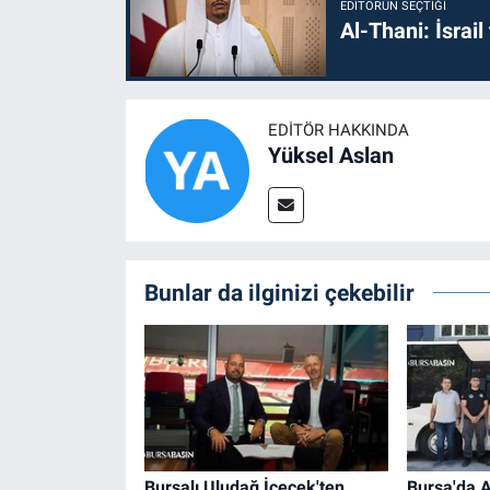
EDITÖRÜN SEÇTIĞI
Al-Thani: İsrai
EDITÖR HAKKINDA
Yüksel Aslan
Bunlar da ilginizi çekebilir
Bursalı Uludağ İçecek'ten
Bursa'da A