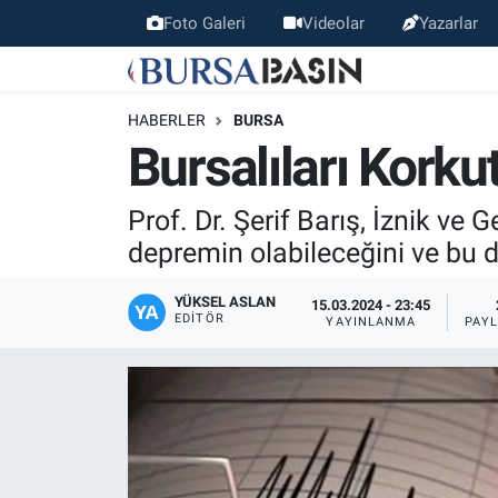
Foto Galeri
Videolar
Yazarlar
Bursa Haber
Bursa Nöbetçi Eczaneler
HABERLER
BURSA
Genel
Bursa Hava Durumu
Bursalıları Korku
Politika
Bursa Namaz Vakitleri
Prof. Dr. Şerif Barış, İznik v
depremin olabileceğini ve bu
Bilim, Teknoloji
Bursa Trafik Yoğunluk Haritası
YÜKSEL ASLAN
15.03.2024 - 23:45
KÜLTÜR-SANAT
Süper Lig Puan Durumu ve Fikstür
EDITÖR
YAYINLANMA
PAY
Yerel
Tüm Manşetler
Bursaspor
Son Dakika Haberleri
Gündem
Haber Arşivi