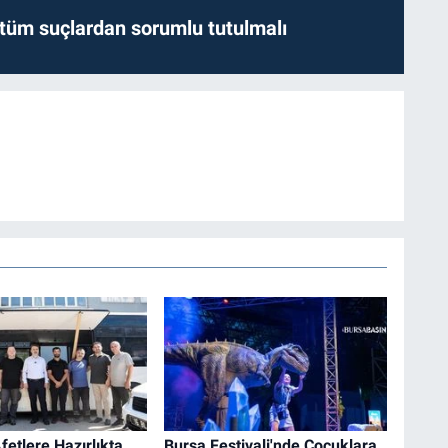
l tüm suçlardan sorumlu tutulmalı
fetlere Hazırlıkta
Bursa Festivali'nde Çocuklara