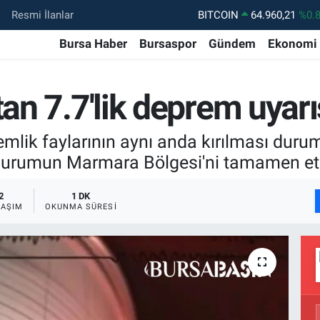
BITCOIN
64.960,21
%0.
Resmi İlanlar
DOLAR
47,7436
%0.
Bursa Haber
Bursaspor
Gündem
Ekonomi
EURO
55,2510
%0.
STERLİN
64,4811
%0.
tan 7.7'lik deprem uyarı
GRAM ALTIN
6648.99
%2.
e Gemlik faylarının aynı anda kırılması du
BİST100
13.779
%-
 durumun Marmara Bölgesi'ni tamamen etk
2
1 DK
LAŞIM
OKUNMA SÜRESI