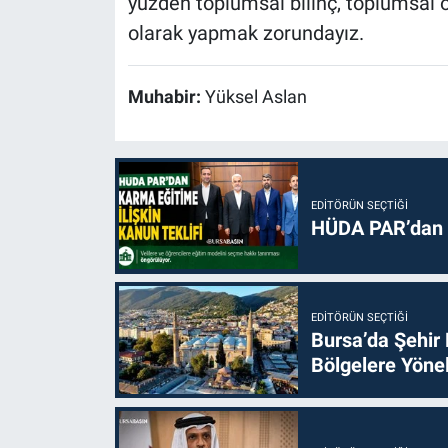
yüzden toplumsal bilinç, toplumsal ö
olarak yapmak zorundayız.
Muhabir:
Yüksel Aslan
EDITÖRÜN SEÇTIĞI
HÜDA PAR’dan k
EDITÖRÜN SEÇTIĞI
Bursa’da Şehir
Bölgelere Yönel