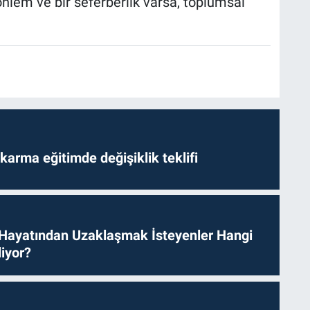
nlem ve bir seferberlik varsa, toplumsal
arma eğitimde değişiklik teklifi
 Hayatından Uzaklaşmak İsteyenler Hangi
iyor?