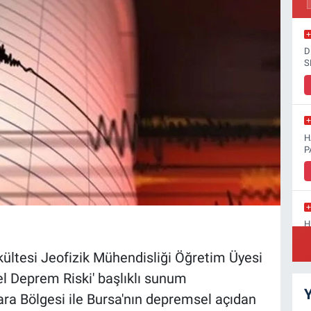
D
S
H
P
H
D
kültesi Jeofizik Mühendisliği Öğretim Üyesi
el Deprem Riski' başlıklı sunum
Y
mara Bölgesi ile Bursa'nın depremsel açıdan
S