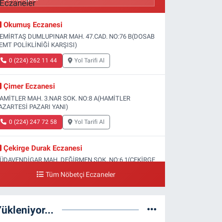
Okumuş Eczanesi
EMİRTAŞ DUMLUPINAR MAH. 47.CAD. NO:76 B(DOSAB
EMT POLİKLİNİĞİ KARŞISI)
0 (224) 262 11 44
Yol Tarifi Al
Çimer Eczanesi
AMİTLER MAH. 3.NAR SOK. NO:8 A(HAMİTLER
AZARTESİ PAZARI YANI)
0 (224) 247 72 58
Yol Tarifi Al
Çekirge Durak Eczanesi
ÜDAVENDİGAR MAH. DEĞİRMEN SOK. NO:6 1(ÇEKİRGE
EVLET HASTANESİ ALTI)
Tüm Nöbetçi Eczaneler
0 (224) 233 01 00
Yol Tarifi Al
ükleniyor...
Engin Eczanesi
OĞANLI MAH. SADIK AHMET CAD. NO:408