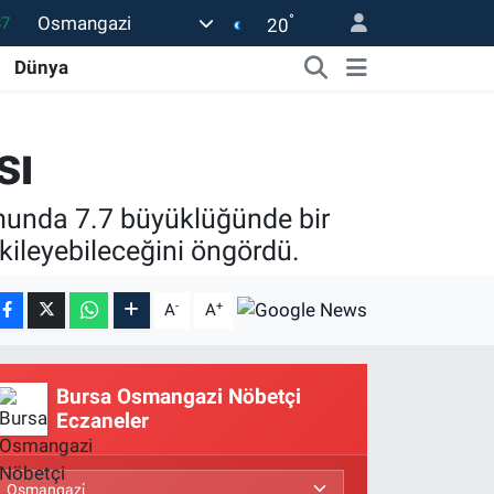
87
°
Osmangazi
20
18
Dünya
32
38
sı
59
rumunda 7.7 büyüklüğünde bir
14
ileyebileceğini öngördü.
-
+
A
A
Bursa Osmangazi Nöbetçi
Eczaneler