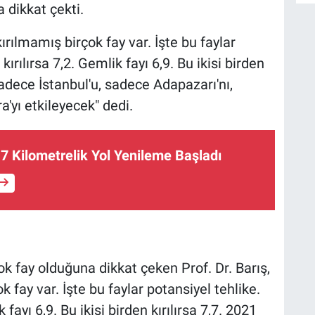
a dikkat çekti.
A
kırılmamış birçok fay var. İşte bu faylar
ırılırsa 7,2. Gemlik fayı 6,9. Bu ikisi birden
 sadece İstanbul'u, sadece Adapazarı'nı,
B
S
'yı etkileyecek" dedi.
 7 Kilometrelik Yol Yenileme Başladı
U
N
Y
k fay olduğuna dikkat çeken Prof. Dr. Barış,
k fay var. İşte bu faylar potansiyel tehlike.
 fayı 6,9. Bu ikisi birden kırılırsa 7,7. 2021