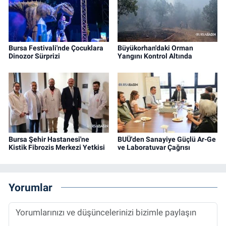
Bursa Festivali'nde Çocuklara
Büyükorhan'daki Orman
Dinozor Sürprizi
Yangını Kontrol Altında
Bursa Şehir Hastanesi'ne
BUÜ'den Sanayiye Güçlü Ar-Ge
Kistik Fibrozis Merkezi Yetkisi
ve Laboratuvar Çağrısı
Yorumlar