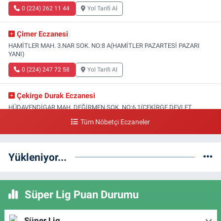
0 (224) 262 11 44
Yol Tarifi Al
Çimer Eczanesi
HAMİTLER MAH. 3.NAR SOK. NO:8 A(HAMİTLER PAZARTESİ PAZARI
YANI)
0 (224) 247 72 58
Yol Tarifi Al
Çekirge Durak Eczanesi
HÜDAVENDİGAR MAH. DEĞİRMEN SOK. NO:6 1(ÇEKİRGE DEVLET
HASTANESİ ALTI)
Tüm Nöbetçi Eczaneler
0 (224) 233 01 00
Yol Tarifi Al
Yükleniyor...
Engin Eczanesi
SOĞANLI MAH. SADIK AHMET CAD. NO:408 A(GAZİAKDEMİR DOLMUŞ
DURAĞI KARŞISI)
Süper Lig Puan Durumu
0 (224) 232 04 02
Yol Tarifi Al
Altınoluk Eczanesi
Süper Lig