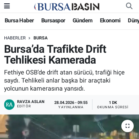
Bursa Haber
Bursaspor
Gündem
Ekonomi
Dün
Bursa Haber
Bursa Nöbetçi Eczaneler
HABERLER
BURSA
Genel
Bursa Hava Durumu
Bursa’da Trafikte Drift
Politika
Bursa Namaz Vakitleri
Tehlikesi Kamerada
Bilim, Teknoloji
Bursa Trafik Yoğunluk Haritası
Fethiye OSB’de drift atan sürücü, trafiği hiçe
saydı. Tehlikeli anlar başka bir araçtaki
KÜLTÜR-SANAT
Süper Lig Puan Durumu ve Fikstür
yolcunun kamerasına yansıdı.
RAVZA ASLAN
Yerel
Tüm Manşetler
28.04.2026 - 09:55
1 DK
EDITÖR
YAYINLANMA
OKUNMA SÜRESI
Bursaspor
Son Dakika Haberleri
Gündem
Haber Arşivi