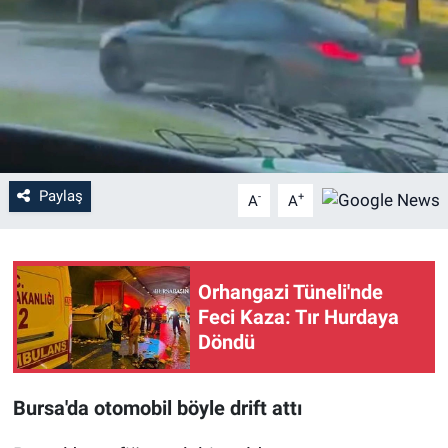
Sağlık
Eğitim
Ekonomi
Dünya
Paylaş
-
+
A
A
Teknoloji
Orhangazi Tüneli'nde
Magazin
Feci Kaza: Tır Hurdaya
Döndü
Siyaset
Yaşam
Bursa'da otomobil böyle drift attı
Spor