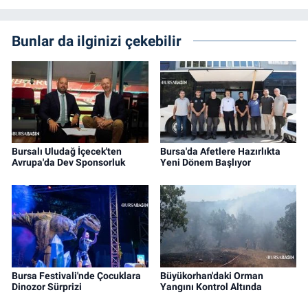
Bunlar da ilginizi çekebilir
Bursalı Uludağ İçecek'ten
Bursa'da Afetlere Hazırlıkta
Avrupa'da Dev Sponsorluk
Yeni Dönem Başlıyor
Bursa Festivali'nde Çocuklara
Büyükorhan'daki Orman
Dinozor Sürprizi
Yangını Kontrol Altında