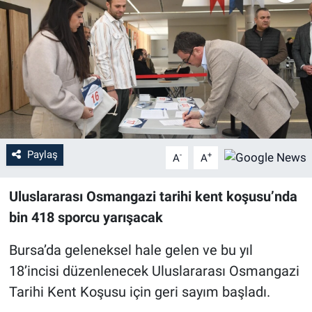
Sağlık
Eğitim
Ekonomi
Dünya
Paylaş
-
+
A
A
Teknoloji
Uluslararası Osmangazi tarihi kent koşusu’nda
Magazin
bin 418 sporcu yarışacak
Siyaset
Bursa’da geleneksel hale gelen ve bu yıl
18’incisi düzenlenecek Uluslararası Osmangazi
Yaşam
Tarihi Kent Koşusu için geri sayım başladı.
Spor