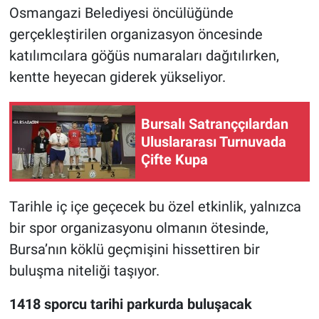
Osmangazi Belediyesi öncülüğünde
gerçekleştirilen organizasyon öncesinde
Nöbetçi Eczaneler
katılımcılara göğüs numaraları dağıtılırken,
kentte heyecan giderek yükseliyor.
Bursalı Satranççılardan
Uluslararası Turnuvada
Çifte Kupa
Tarihle iç içe geçecek bu özel etkinlik, yalnızca
bir spor organizasyonu olmanın ötesinde,
Bursa’nın köklü geçmişini hissettiren bir
buluşma niteliği taşıyor.
1418 sporcu tarihi parkurda buluşacak