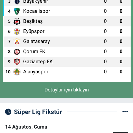
Başakşehir
0
0
ARİTMİ OSMANGAZİ HASTANESİ ACİL YANI)
3
0 (224) 251 33 44
Yol Tarifi Al
Kocaelispor
0
0
4
Beşiktaş
0
0
5
Eyüpspor
0
0
6
Galatasaray
0
0
7
Çorum FK
0
0
8
Gaziantep FK
0
0
9
Alanyaspor
0
0
10
Detaylar için tıklayın
Süper Lig Fikstür
14 Ağustos, Cuma