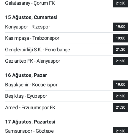
Galatasaray - Çorum FK
21:30
15 Ağustos, Cumartesi
Konyaspor - Rizespor
19:00
Kasımpaşa - Trabzonspor
19:00
Gençlerbirliği S.K. - Fenerbahçe
21:30
Gaziantep FK - Alanyaspor
21:30
16 Ağustos, Pazar
Başakşehir - Kocaelispor
19:00
Beşiktaş - Eyüpspor
21:30
Amed - Erzurumspor FK
21:30
17 Ağustos, Pazartesi
Samsunspor - Göztepe
21:30