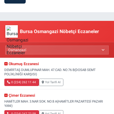
Bursa Osmangazi Nöbetçi Eczaneler
Okumuş Eczanesi
DEMİRTAŞ DUMLUPINAR MAH. 47.CAD. NO:76 B(DOSAB SEMT
POLİKLİNİĞİ KARŞISI)
0 (224) 262 11 44
Yol Tarifi Al
Çimer Eczanesi
HAMİTLER MAH. 3.NAR SOK. NO:8 A(HAMİTLER PAZARTESİ PAZARI
YANI)
0 (224) 247 72 58
Yol Tarifi Al