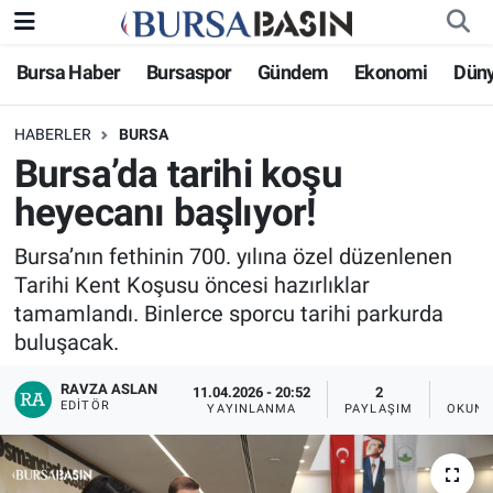
Bursa Haber
Bursaspor
Gündem
Ekonomi
Dün
Bursa Haber
Bursa Nöbetçi Eczaneler
HABERLER
BURSA
Genel
Bursa Hava Durumu
Bursa’da tarihi koşu
Politika
Bursa Namaz Vakitleri
heyecanı başlıyor!
Bilim, Teknoloji
Bursa Trafik Yoğunluk Haritası
Bursa’nın fethinin 700. yılına özel düzenlenen
Tarihi Kent Koşusu öncesi hazırlıklar
KÜLTÜR-SANAT
Süper Lig Puan Durumu ve Fikstür
tamamlandı. Binlerce sporcu tarihi parkurda
buluşacak.
Yerel
Tüm Manşetler
RAVZA ASLAN
11.04.2026 - 20:52
2
EDITÖR
YAYINLANMA
PAYLAŞIM
OKUNM
Bursaspor
Son Dakika Haberleri
Gündem
Haber Arşivi