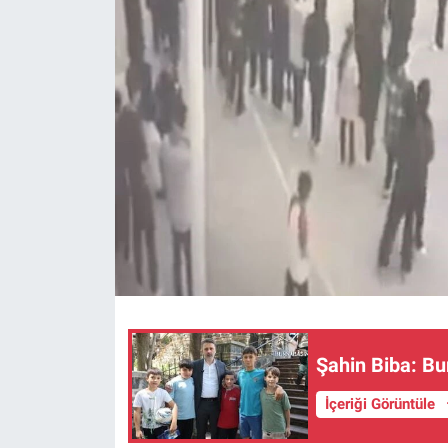
Sağlık
Eğitim
Ekonomi
Dünya
Teknoloji
Magazin
Siyaset
Şahin Biba: Bu
Yaşam
İçeriği Görüntüle
Spor