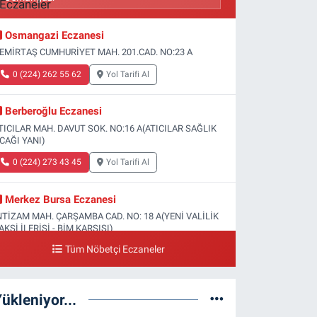
Osmangazi Eczanesi
EMİRTAŞ CUMHURİYET MAH. 201.CAD. NO:23 A
0 (224) 262 55 62
Yol Tarifi Al
Berberoğlu Eczanesi
TICILAR MAH. DAVUT SOK. NO:16 A(ATICILAR SAĞLIK
CAĞI YANI)
0 (224) 273 43 45
Yol Tarifi Al
Merkez Bursa Eczanesi
NTİZAM MAH. ÇARŞAMBA CAD. NO: 18 A(YENİ VALİLİK
AKSİ İLERİSİ - BİM KARŞISI)
Tüm Nöbetçi Eczaneler
0 (224) 253 13 19
Yol Tarifi Al
Güneş Eczanesi
ükleniyor...
ATİH MAH. DOĞAN CAD. NO:61(BEŞYOL ALTI - FATİH
SM VE KIZ TEKNİK LİSESİ YANI)