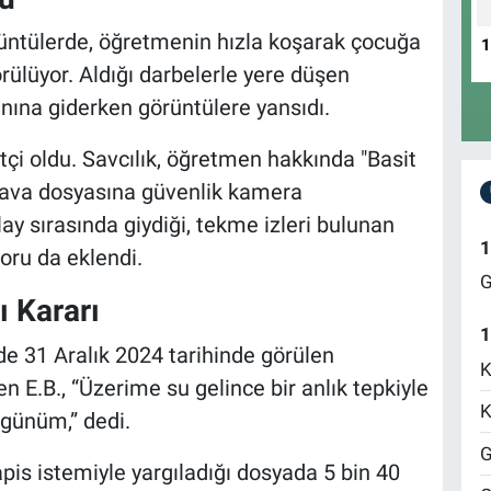
üntülerde, öğretmenin hızla koşarak çocuğa
rülüyor. Aldığı darbelerle yere düşen
nına giderken görüntülere yansıdı.
tçi oldu. Savcılık, öğretmen hakkında "Basit
Dava dosyasına güvenlik kamera
lay sırasında giydiği, tekme izleri bulunan
1
oru da eklendi.
G
 Kararı
1
e 31 Aralık 2024 tarihinde görülen
K
.B., “Üzerime su gelince bir anlık tepkiyle
K
günüm,” dedi.
G
is istemiyle yargıladığı dosyada 5 bin 40