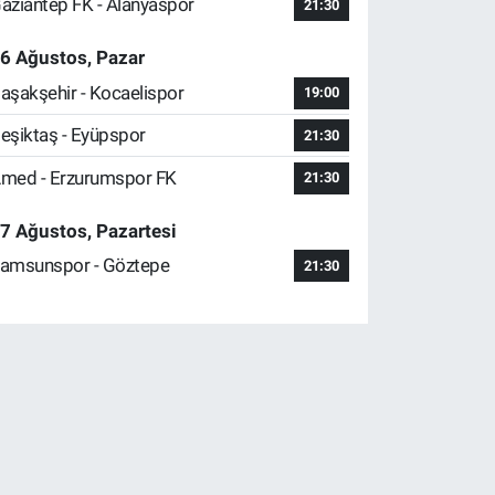
aziantep FK - Alanyaspor
21:30
6 Ağustos, Pazar
aşakşehir - Kocaelispor
19:00
eşiktaş - Eyüpspor
21:30
med - Erzurumspor FK
21:30
7 Ağustos, Pazartesi
amsunspor - Göztepe
21:30