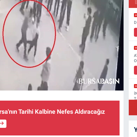
D
A
O
İ
T
rsa'nın Tarihi Kalbine Nefes Aldıracağız
Y
F
A