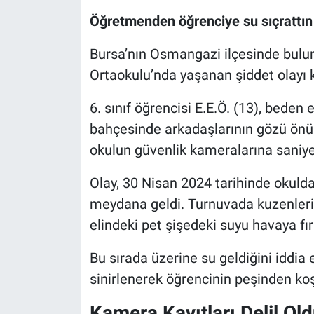
Öğretmenden öğrenciye su sıçrattı
Nöbetçi Eczaneler
Bursa’nın Osmangazi ilçesinde bul
Ortaokulu’nda yaşanan şiddet olayı 
6. sınıf öğrencisi E.E.Ö. (13), beden
bahçesinde arkadaşlarının gözü önün
okulun güvenlik kameralarına saniye
Olay, 30 Nisan 2024 tarihinde okuld
meydana geldi. Turnuvada kuzenleri 
elindeki pet şişedeki suyu havaya fırl
Bu sırada üzerine su geldiğini iddia
sinirlenerek öğrencinin peşinden koş
Kamera Kayıtları Delil Ol