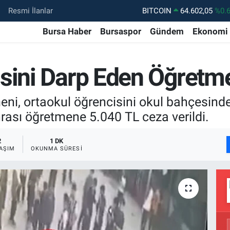
Resmi İlanlar
DOLAR
47,5986
%0.
Bursa Haber
Bursaspor
Gündem
Ekonomi
EURO
55,0700
%0
STERLİN
64,2438
%0.
isini Darp Eden Öğretm
GRAM ALTIN
6518.23
%0.
BİST100
13.768
%4
ni, ortaokul öğrencisini okul bahçesinde 
ası öğretmene 5.040 TL ceza verildi.
2
1 DK
AŞIM
OKUNMA SÜRESI