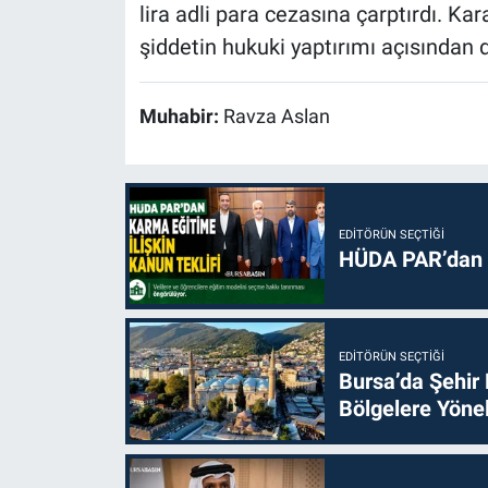
lira adli para cezasına çarptırdı. Ka
şiddetin hukuki yaptırımı açısından d
Muhabir:
Ravza Aslan
EDITÖRÜN SEÇTIĞI
HÜDA PAR’dan k
EDITÖRÜN SEÇTIĞI
Bursa’da Şehir
Bölgelere Yönel