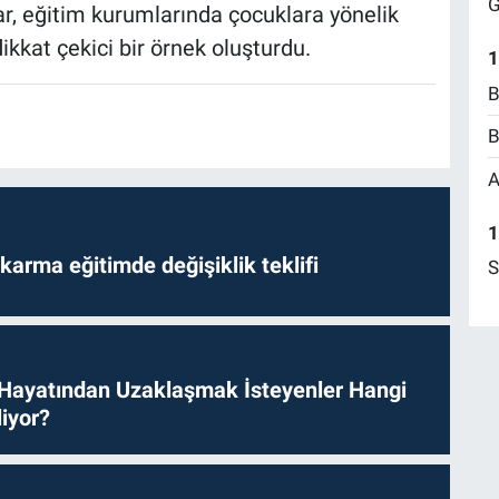
G
rar, eğitim kurumlarında çocuklara yönelik
ikkat çekici bir örnek oluşturdu.
1
B
B
A
1
arma eğitimde değişiklik teklifi
S
 Hayatından Uzaklaşmak İsteyenler Hangi
iyor?