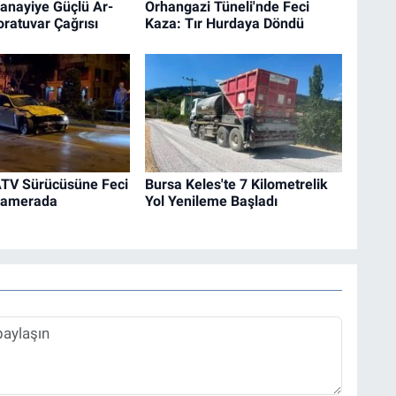
anayiye Güçlü Ar-
Orhangazi Tüneli'nde Feci
ratuvar Çağrısı
Kaza: Tır Hurdaya Döndü
ATV Sürücüsüne Feci
Bursa Keles'te 7 Kilometrelik
Kamerada
Yol Yenileme Başladı