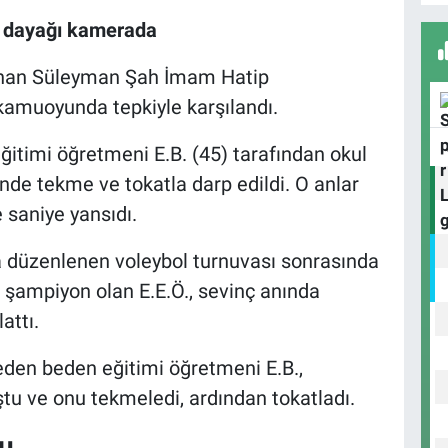
n dayağı kamerada
unan Süleyman Şah İmam Hatip
kamuoyunda tepkiyle karşılandı.
D
H
 eğitimi öğretmeni E.B. (45) tarafından okul
de tekme ve tokatla darp edildi. O anlar
 saniye yansıdı.
H
K
a düzenlenen voleybol turnuvası sonrasında
şampiyon olan E.E.Ö., sevinç anında
attı.
 eden beden eğitimi öğretmeni E.B.,
tu ve onu tekmeledi, ardından tokatladı.
du