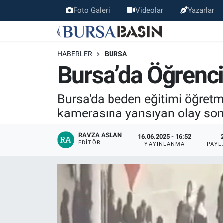
Foto Galeri
Videolar
Yazarlar
Bursa Haber
Bursa Nöbetçi Eczaneler
HABERLER
BURSA
Genel
Bursa Hava Durumu
Bursa’da Öğrenc
Politika
Bursa Namaz Vakitleri
Bursa'da beden eğitimi öğretme
kamerasına yansıyan olay sonr
Bilim, Teknoloji
Bursa Trafik Yoğunluk Haritası
RAVZA ASLAN
16.06.2025 - 16:52
KÜLTÜR-SANAT
Süper Lig Puan Durumu ve Fikstür
EDITÖR
YAYINLANMA
PAYL
Yerel
Tüm Manşetler
Bursaspor
Son Dakika Haberleri
Gündem
Haber Arşivi