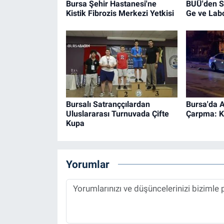
Bursa Şehir Hastanesi'ne
BUÜ'den S
Kistik Fibrozis Merkezi Yetkisi
Ge ve Labo
Bursalı Satranççılardan
Bursa'da 
Uluslararası Turnuvada Çifte
Çarpma: 
Kupa
Yorumlar