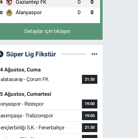
Gaziantep FK
0
0
9
Alanyaspor
0
0
10
Detaylar için tıklayın
Süper Lig Fikstür
4 Ağustos, Cuma
alatasaray - Çorum FK
21:30
5 Ağustos, Cumartesi
onyaspor - Rizespor
19:00
asımpaşa - Trabzonspor
19:00
ençlerbirliği S.K. - Fenerbahçe
21:30