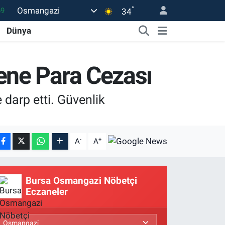
°
Osmangazi
34
06
Dünya
.1
21
ene Para Cezası
39
8
darp etti. Güvenlik
-
+
A
A
Bursa Osmangazi Nöbetçi
Eczaneler