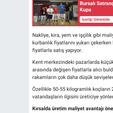
Bursalı Satran
Kupa
Nöbetçi Eczaneler
İçeriği Görüntüle
Nakliye, kira, yem ve işçilik gibi ma
kurbanlık fiyatlarını yukarı çekerken
fiyatlarla satış yapıyor.
Kent merkezindeki pazarlarda küçükba
arasında değişen fiyatlarla alıcı bul
rakamların çok daha düşük seviyelerd
Özellikle 50-55 kilogramlık koçların 
vatandaşların ilgisini üreticiye yönlen
Kırsalda üretim maliyet avantajı öne