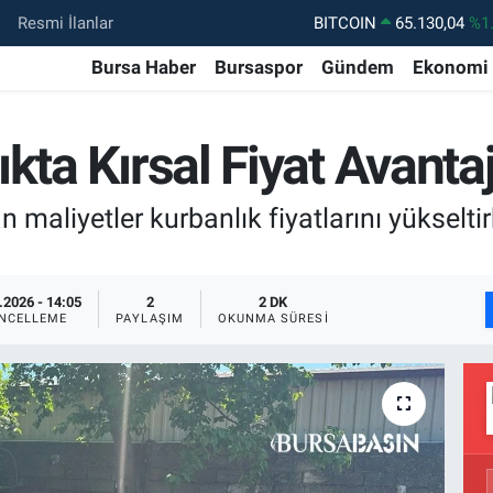
Resmi İlanlar
DOLAR
47,7106
%0.
Bursa Haber
Bursaspor
Gündem
Ekonomi
EURO
55,1652
%0.
STERLİN
64,4046
%0.
kta Kırsal Fiyat Avantaj
GRAM ALTIN
6618.49
%2.
BİST100
13.773
%-
maliyetler kurbanlık fiyatlarını yükseltir
.2026 - 14:05
2
2 DK
NCELLEME
PAYLAŞIM
OKUNMA SÜRESI