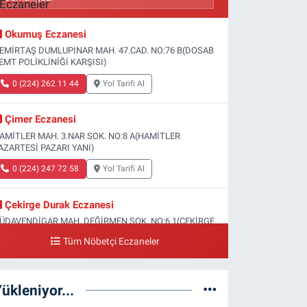
Okumuş Eczanesi
EMİRTAŞ DUMLUPINAR MAH. 47.CAD. NO:76 B(DOSAB
EMT POLİKLİNİĞİ KARŞISI)
0 (224) 262 11 44
Yol Tarifi Al
Çimer Eczanesi
AMİTLER MAH. 3.NAR SOK. NO:8 A(HAMİTLER
AZARTESİ PAZARI YANI)
0 (224) 247 72 58
Yol Tarifi Al
Çekirge Durak Eczanesi
ÜDAVENDİGAR MAH. DEĞİRMEN SOK. NO:6 1(ÇEKİRGE
EVLET HASTANESİ ALTI)
Tüm Nöbetçi Eczaneler
0 (224) 233 01 00
Yol Tarifi Al
ükleniyor...
Engin Eczanesi
OĞANLI MAH. SADIK AHMET CAD. NO:408