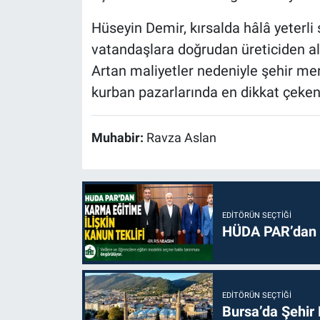
Hüseyin Demir, kırsalda hâlâ yeterli
vatandaşlara doğrudan üreticiden al
Artan maliyetler nedeniyle şehir mer
kurban pazarlarında en dikkat çeken 
Muhabir:
Ravza Aslan
EDITÖRÜN SEÇTIĞI
HÜDA PAR’dan k
EDITÖRÜN SEÇTIĞI
Bursa’da Şehir