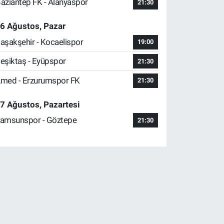
aziantep FK - Alanyaspor
21:30
6 Ağustos, Pazar
aşakşehir - Kocaelispor
19:00
eşiktaş - Eyüpspor
21:30
med - Erzurumspor FK
21:30
7 Ağustos, Pazartesi
amsunspor - Göztepe
21:30