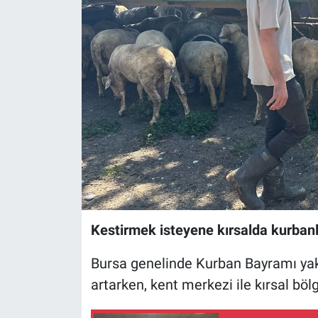
Sağlık
Eğitim
Ekonomi
Dünya
Teknoloji
Magazin
Kestirmek isteyene kırsalda kurbanlı
Siyaset
Bursa genelinde Kurban Bayramı yakl
Yaşam
artarken, kent merkezi ile kırsal bölg
Spor