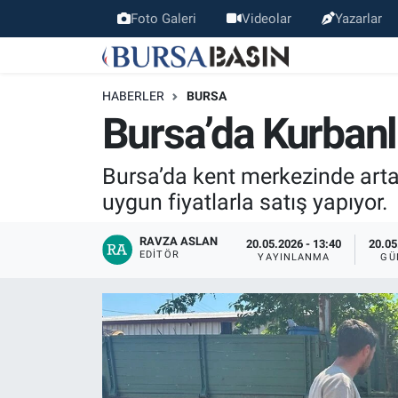
Foto Galeri
Videolar
Yazarlar
Bursa Haber
Bursa Nöbetçi Eczaneler
HABERLER
BURSA
Genel
Bursa Hava Durumu
Bursa’da Kurbanlı
Politika
Bursa Namaz Vakitleri
Bursa’da kent merkezinde artan 
uygun fiyatlarla satış yapıyor.
Bilim, Teknoloji
Bursa Trafik Yoğunluk Haritası
RAVZA ASLAN
20.05.2026 - 13:40
20.05
KÜLTÜR-SANAT
Süper Lig Puan Durumu ve Fikstür
EDITÖR
YAYINLANMA
GÜ
Yerel
Tüm Manşetler
Bursaspor
Son Dakika Haberleri
Gündem
Haber Arşivi