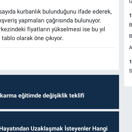
G
 sayıda kurbanlık bulunduğunu ifade ederek,
1
ışveriş yapmaları çağrısında bulunuyor.
B
kezindeki fiyatların yükselmesi ise bu yıl
B
tablo olarak öne çıkıyor.
A
1
S
arma eğitimde değişiklik teklifi
 Hayatından Uzaklaşmak İsteyenler Hangi