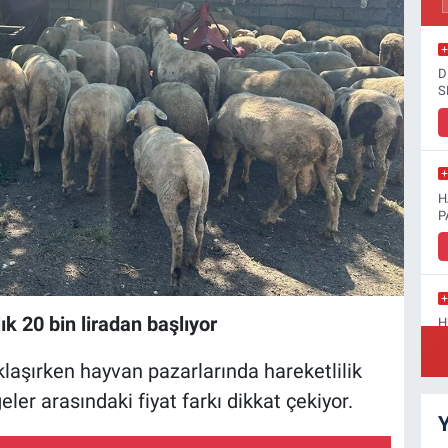
D
S
H
P
k 20 bin liradan başlıyor
H
D
aşırken hayvan pazarlarında hareketlilik
eler arasındaki fiyat farkı dikkat çekiyor.
Y
S