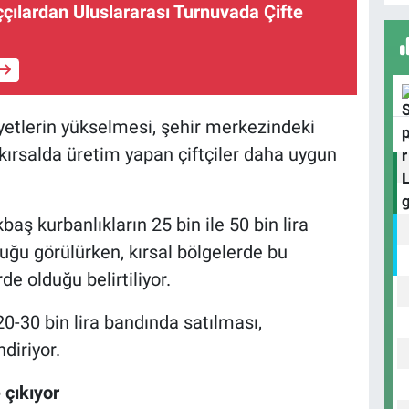
ççılardan Uluslararası Turnuvada Çifte
A
B
liyetlerin yükselmesi, şehir merkezindeki
S
 kırsalda üretim yapan çiftçiler daha uygun
ş kurbanlıkların 25 bin ile 50 bin lira
U
N
duğu görülürken, kırsal bölgelerde bu
Y
e olduğu belirtiliyor.
20-30 bin lira bandında satılması,
diriyor.
 çıkıyor