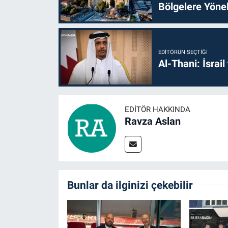
Bölgelere Yönel
EDITÖRÜN SEÇTIĞI
Al-Thani: İsrai
EDITÖR HAKKINDA
Ravza Aslan
Bunlar da ilginizi çekebilir