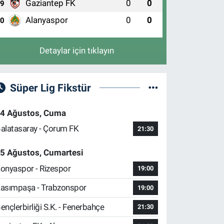
Gaziantep FK
0
0
9
Alanyaspor
0
0
10
Detaylar için tıklayın
Süper Lig Fikstür
4 Ağustos, Cuma
alatasaray - Çorum FK
21:30
5 Ağustos, Cumartesi
onyaspor - Rizespor
19:00
asımpaşa - Trabzonspor
19:00
ençlerbirliği S.K. - Fenerbahçe
21:30