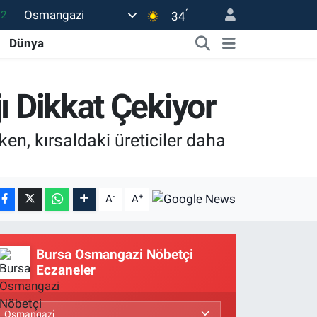
°
Osmangazi
34
17
Dünya
27
35
ı Dikkat Çekiyor
12
19
ken, kırsaldaki üreticiler daha
-
+
A
A
Bursa Osmangazi Nöbetçi
Eczaneler