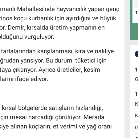
manlı Mahallesi’nde hayvancılık yapan genç
inos koçu kurbanlık için ayırdığını ve büyük
yor. Demir, kırsalda üretim yapmanın en
olduğunu vurguluyor.
 tarlalarından karşılanması, kira ve nakliye
ğrudan yansıyor. Bu durum, tüketici için
ya çıkarıyor. Ayrıca üreticiler, kesim
1
arını ifade ediyor.
G
1
K
kırsal bölgelerde satışların hızlandığı,
K
 için mesai harcadığı görülüyor. Merada
ye alınan koçların, et verimi ve yağ oranı
G