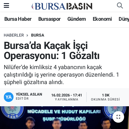
Bursa Haber
Bursaspor
Gündem
Ekonomi
Dün
Bursa Haber
Bursa Nöbetçi Eczaneler
HABERLER
BURSA
Genel
Bursa Hava Durumu
Bursa’da Kaçak İşçi
Politika
Bursa Namaz Vakitleri
Operasyonu: 1 Gözaltı
Bilim, Teknoloji
Bursa Trafik Yoğunluk Haritası
Nilüfer’de kimliksiz 4 yabancının kaçak
çalıştırıldığı iş yerine operasyon düzenlendi. 1
KÜLTÜR-SANAT
Süper Lig Puan Durumu ve Fikstür
şüpheli gözaltına alındı.
YÜKSEL ASLAN
Yerel
Tüm Manşetler
16.02.2026 - 17:41
1 DK
EDITÖR
YAYINLANMA
OKUNMA SÜRESI
Bursaspor
Son Dakika Haberleri
Gündem
Haber Arşivi