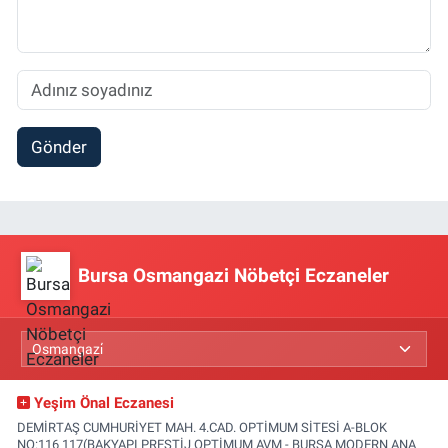
Gönder
Bursa Osmangazi Nöbetçi Eczaneler
Yeşim Önal Eczanesi
DEMİRTAŞ CUMHURİYET MAH. 4.CAD. OPTİMUM SİTESİ A-BLOK
NO:116 117(BAKYAPI PRESTİJ OPTİMUM AVM - BURSA MODERN ANA