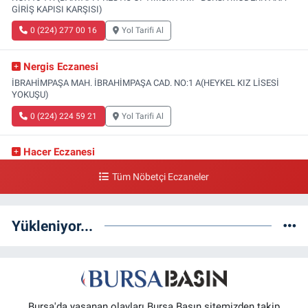
GİRİŞ KAPISI KARŞISI)
0 (224) 277 00 16
Yol Tarifi Al
Nergis Eczanesi
İBRAHİMPAŞA MAH. İBRAHİMPAŞA CAD. NO:1 A(HEYKEL KIZ LİSESİ
YOKUŞU)
0 (224) 224 59 21
Yol Tarifi Al
Hacer Eczanesi
GÜLBAHÇE MAH. 2.GAMZE SOK. NO:1 A(GÜLBAHÇE SAĞLIK OCAĞI
Tüm Nöbetçi Eczaneler
YANI)
0 (224) 999 11 81
Yol Tarifi Al
Yükleniyor...
Dereli Eczanesi
KIRCAALİ MAH. KAYALI SOK. NO:34 A(ÖZEL VM MEDİCALPARK ACİL
ÇIKIŞI)
0 (224) 999 55 01
Yol Tarifi Al
Bursa'da yaşanan olayları Bursa Basın sitemizden takip