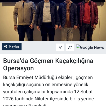
Sağlık
Eğitim
Ekonomi
Dünya
Paylaş
-
+
A
A
Teknoloji
Bursa
’da Göçmen Kaçakçılığına
Operasyon
Magazin
Bursa Emniyet Müdürlüğü
ekipleri, göçmen
Siyaset
kaçakçılığı suçunun önlenmesine yönelik
yürütülen çalışmalar kapsamında 12 Şubat
Yaşam
2026 tarihinde Nilüfer ilçesinde bir iş yerine
Spor
operasyon düzenledi.