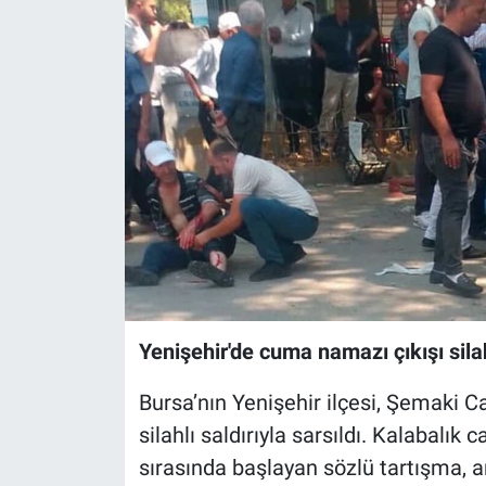
Sağlık
Eğitim
Ekonomi
Dünya
Teknoloji
Magazin
Yenişehir'de cuma namazı çıkışı silahl
Siyaset
Bursa’nın Yenişehir ilçesi, Şemaki
Yaşam
silahlı saldırıyla sarsıldı. Kalabalık c
sırasında başlayan sözlü tartışma, a
Spor