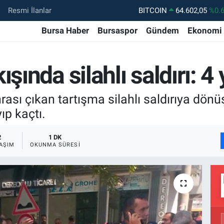
Resmi İlanlar
DOLAR
47,5986
%0.
EURO
55,0700
%0
Bursa Haber
Bursaspor
Gündem
Ekonomi
STERLİN
64,2438
%0.
şında silahlı saldırı: 4 
GRAM ALTIN
6513.94
%0.
BİST100
13.768
%4
sı çıkan tartışma silahlı saldırıya dönü
ıp kaçtı.
2
1 DK
AŞIM
OKUNMA SÜRESI