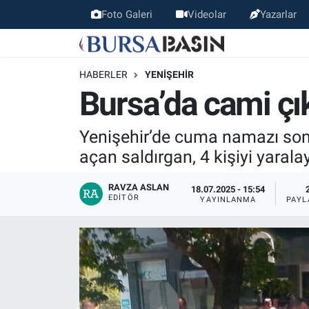
Foto Galeri
Videolar
Yazarlar
Bursa Haber
Bursa Nöbetçi Eczaneler
HABERLER
YENIŞEHIR
Genel
Bursa Hava Durumu
Bursa’da cami çıkı
Politika
Bursa Namaz Vakitleri
Yenişehir’de cuma namazı sonra
açan saldırgan, 4 kişiyi yaralay
Bilim, Teknoloji
Bursa Trafik Yoğunluk Haritası
RAVZA ASLAN
18.07.2025 - 15:54
KÜLTÜR-SANAT
Süper Lig Puan Durumu ve Fikstür
EDITÖR
YAYINLANMA
PAYL
Yerel
Tüm Manşetler
Bursaspor
Son Dakika Haberleri
Gündem
Haber Arşivi