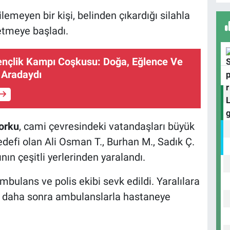
lemeyen bir kişi, belinden çıkardığı silahla
etmeye başladı.
D
ençlik Kampı Coşkusu: Doğa, Eğlence Ve
H
 Aradaydı
H
orku
, cami çevresindeki vatandaşları büyük
K
edefi olan Ali Osman T., Burhan M., Sadık Ç.
ının çeşitli yerlerinden yaralandı.
bulans ve polis ekibi sevk edildi. Yaralılara
n, daha sonra ambulanslarla hastaneye