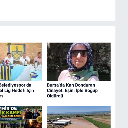
Belediyespor’da
Bursa'da Kan Donduran
l Lig Hedefi İçin
Cinayet: Eşini İple Boğup
em
Öldürdü