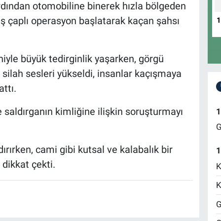
ardından otomobiline binerek hızla bölgeden
niş çaplı operasyon başlatarak kaçan şahsı
niyle büyük tedirginlik yaşarken, görgü
silah sesleri yükseldi, insanlar kaçışmaya
ttı.
e saldırganın kimliğine ilişkin soruşturmayı
1
G
ırken, cami gibi kutsal ve kalabalık bir
1
dikkat çekti.
K
K
G