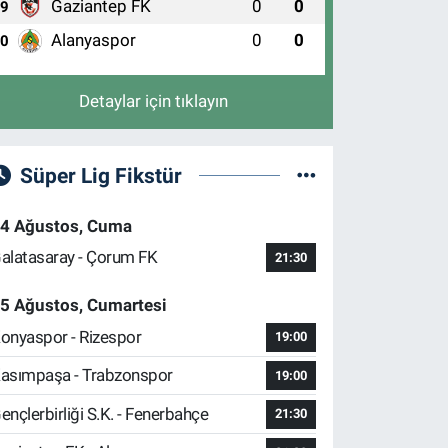
Gaziantep FK
0
0
9
Alanyaspor
0
0
10
Detaylar için tıklayın
Süper Lig Fikstür
4 Ağustos, Cuma
alatasaray - Çorum FK
21:30
5 Ağustos, Cumartesi
onyaspor - Rizespor
19:00
asımpaşa - Trabzonspor
19:00
ençlerbirliği S.K. - Fenerbahçe
21:30