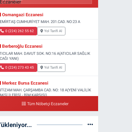
Osmangazi Eczanesi
EMİRTAŞ CUMHURİYET MAH. 201.CAD. NO:23 A
0 (224) 262 55 62
Yol Tarifi Al
Berberoğlu Eczanesi
TICILAR MAH. DAVUT SOK. NO:16 A(ATICILAR SAĞLIK
CAĞI YANI)
0 (224) 273 43 45
Yol Tarifi Al
Merkez Bursa Eczanesi
NTİZAM MAH. ÇARŞAMBA CAD. NO: 18 A(YENİ VALİLİK
AKSİ İLERİSİ - BİM KARŞISI)
Tüm Nöbetçi Eczaneler
0 (224) 253 13 19
Yol Tarifi Al
Güneş Eczanesi
ükleniyor...
ATİH MAH. DOĞAN CAD. NO:61(BEŞYOL ALTI - FATİH
SM VE KIZ TEKNİK LİSESİ YANI)