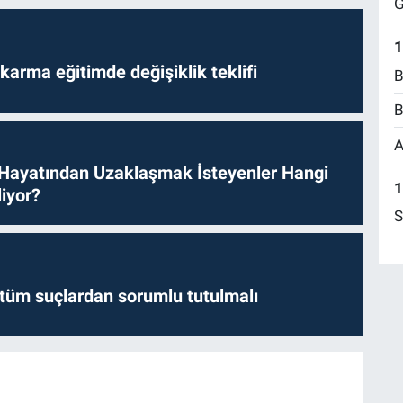
G
1
arma eğitimde değişiklik teklifi
B
B
A
 Hayatından Uzaklaşmak İsteyenler Hangi
1
iyor?
S
l tüm suçlardan sorumlu tutulmalı