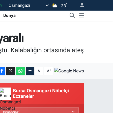
°
Osmangazi
33
06
.1
Dünya
21
yaralı
32
8
ştü. Kalabalığın ortasında ateş
-
+
A
A
Bursa Osmangazi Nöbetçi
Eczaneler