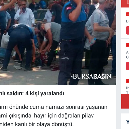
D
A
O
İ
ı saldırı: 4 kişi yaralandı
T
 Cami önünde cuma namazı sonrası yaşanan
ami çıkışında, hayır için dağıtılan pilav
Y
niden kanlı bir olaya dönüştü.
F
A