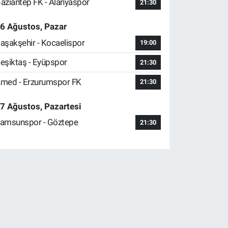
aziantep FK - Alanyaspor
21:30
6 Ağustos, Pazar
aşakşehir - Kocaelispor
19:00
eşiktaş - Eyüpspor
21:30
med - Erzurumspor FK
21:30
7 Ağustos, Pazartesi
amsunspor - Göztepe
21:30