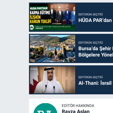
EDITÖRÜN SEÇTIĞI
HÜDA PAR’dan k
EDITÖRÜN SEÇTIĞI
Bursa’da Şehir
Bölgelere Yönel
EDITÖRÜN SEÇTIĞI
Al-Thani: İsrai
EDITÖR HAKKINDA
Ravza Aslan