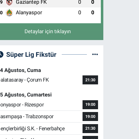
Gaziantep FK
0
0
9
Alanyaspor
0
0
10
Detaylar için tıklayın
Süper Lig Fikstür
4 Ağustos, Cuma
alatasaray - Çorum FK
21:30
5 Ağustos, Cumartesi
onyaspor - Rizespor
19:00
asımpaşa - Trabzonspor
19:00
ençlerbirliği S.K. - Fenerbahçe
21:30