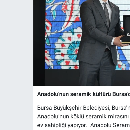
Sağlık
Eğitim
Ekonomi
Dünya
Teknoloji
Magazin
Anadolu'nun seramik kültürü Bursa'
Siyaset
Bursa Büyükşehir Belediyesi, Bursa’nı
Yaşam
Anadolu’nun köklü seramik mirasını
ev sahipliği yapıyor. “Anadolu Ser
Spor