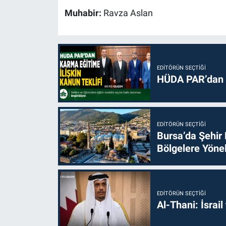
Muhabir:
Ravza Aslan
EDITÖRÜN SEÇTIĞI
HÜDA PAR’dan k
EDITÖRÜN SEÇTIĞI
Bursa’da Şehir
Bölgelere Yönel
EDITÖRÜN SEÇTIĞI
Al-Thani: İsrai