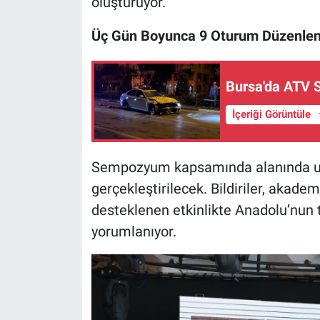
oluşturuyor.
Üç Gün Boyunca 9 Oturum Düzenle
Bursa'da ATV 
İçeriği Görüntüle
Sempozyum kapsamında alanında uzm
gerçekleştirilecek. Bildiriler, akade
desteklenen etkinlikte Anadolu’nun 
yorumlanıyor.