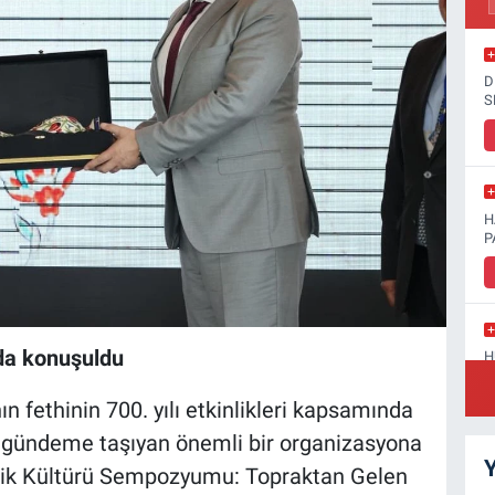
D
S
H
P
da konuşuldu
H
D
n fethinin 700. yılı etkinlikleri kapsamında
 gündeme taşıyan önemli bir organizasyona
Y
amik Kültürü Sempozyumu: Topraktan Gelen
S