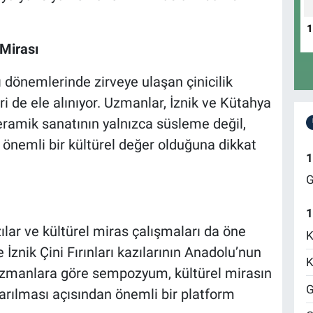
 Mirası
önemlerinde zirveye ulaşan çinicilik
ri de ele alınıyor. Uzmanlar, İznik ve Kütahya
eramik sanatının yalnızca süsleme değil,
önemli bir kültürel değer olduğuna dikkat
1
G
1
lar ve kültürel miras çalışmaları da öne
K
 İznik Çini Fırınları kazılarının Anadolu’nun
K
 Uzmanlara göre sempozyum, kültürel mirasın
G
rılması açısından önemli bir platform