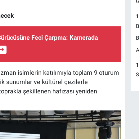
G
necek
1
B
Sürücüsüne Feci Çarpma: Kamerada
B
A
1
an isimlerin katılımıyla toplam 9 oturum
S
mik sunumlar ve kültürel gezilerle
toprakla şekillenen hafızası yeniden