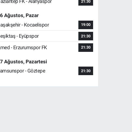
aziantep FK - Alanyaspor
21:30
6 Ağustos, Pazar
aşakşehir - Kocaelispor
19:00
eşiktaş - Eyüpspor
21:30
med - Erzurumspor FK
21:30
7 Ağustos, Pazartesi
amsunspor - Göztepe
21:30