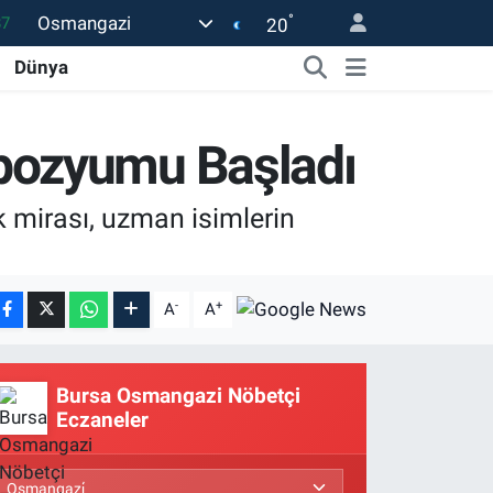
°
Osmangazi
18
20
32
Dünya
38
59
pozyumu Başladı
14
 mirası, uzman isimlerin
87
-
+
A
A
Bursa Osmangazi Nöbetçi
Eczaneler