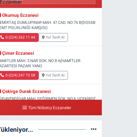
Okumuş Eczanesi
EMİRTAŞ DUMLUPINAR MAH. 47.CAD. NO:76 B(DOSAB
EMT POLİKLİNİĞİ KARŞISI)
0 (224) 262 11 44
Yol Tarifi Al
Çimer Eczanesi
AMİTLER MAH. 3.NAR SOK. NO:8 A(HAMİTLER
AZARTESİ PAZARI YANI)
0 (224) 247 72 58
Yol Tarifi Al
Çekirge Durak Eczanesi
ÜDAVENDİGAR MAH. DEĞİRMEN SOK. NO:6 1(ÇEKİRGE
EVLET HASTANESİ ALTI)
Tüm Nöbetçi Eczaneler
0 (224) 233 01 00
Yol Tarifi Al
ükleniyor...
Engin Eczanesi
OĞANLI MAH. SADIK AHMET CAD. NO:408