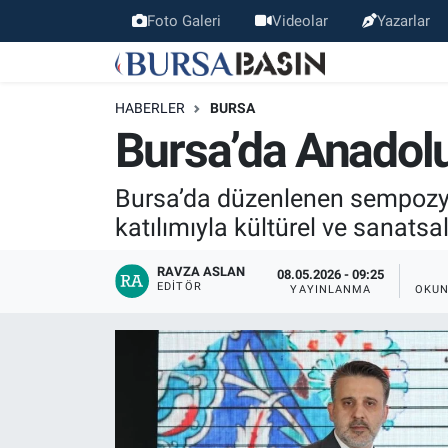
Foto Galeri
Videolar
Yazarlar
Bursa Haber
Bursa Nöbetçi Eczaneler
HABERLER
BURSA
Genel
Bursa Hava Durumu
Bursa’da Anadol
Politika
Bursa Namaz Vakitleri
Bursa’da düzenlenen sempozyu
katılımıyla kültürel ve sanatsal 
Bilim, Teknoloji
Bursa Trafik Yoğunluk Haritası
RAVZA ASLAN
08.05.2026 - 09:25
KÜLTÜR-SANAT
Süper Lig Puan Durumu ve Fikstür
EDITÖR
YAYINLANMA
OKUN
Yerel
Tüm Manşetler
Bursaspor
Son Dakika Haberleri
Gündem
Haber Arşivi