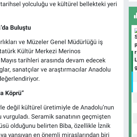
 tarihsel yolculuğu ve kültürel bellekteki yeri
A
’da Buluştu
B
rlıkları ve Müzeler Genel Müdürlüğü iş
S
tatürk Kültür Merkezi Merinos
-9 Mayıs tarihleri arasında devam edecek
ar, sanatçılar ve araştırmacılar Anadolu
U
değerlendiriyor.
N
Y
a Köprü”
yle değil kültürel üretimiyle de Anadolu’nun
u vurguladı. Seramik sanatının geçmişten
sü olduğunu belirten Biba, özellikle İznik
aya yansıyan en önemli miraslarından biri