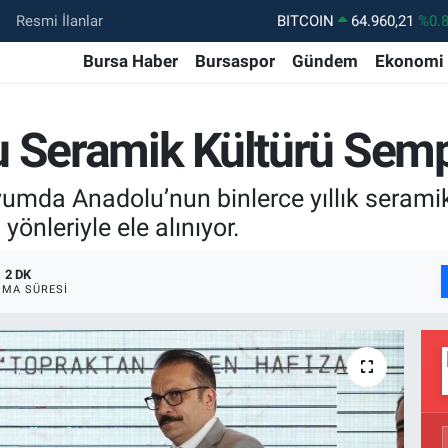
Resmi İlanlar
DOLAR
47,7436
%0.
EURO
55,2510
%0.
Bursa Haber
Bursaspor
Gündem
Ekonomi
STERLİN
64,4811
%0.
GRAM ALTIN
6648.99
%2.
u Seramik Kültürü Sem
BİST100
13.779
%-
mda Anadolu’nun binlerce yıllık seramik
BITCOIN
64.960,21
%0.
yönleriyle ele alınıyor.
2 DK
MA SÜRESI