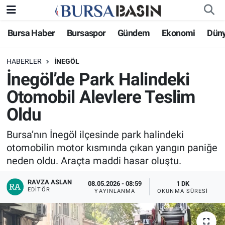
Bursa Haber
Bursaspor
Gündem
Ekonomi
Dün
Bursa Haber
Bursa Nöbetçi Eczaneler
HABERLER
İNEGÖL
Genel
Bursa Hava Durumu
İnegöl’de Park Halindeki
Politika
Bursa Namaz Vakitleri
Otomobil Alevlere Teslim
Oldu
Bilim, Teknoloji
Bursa Trafik Yoğunluk Haritası
Bursa’nın İnegöl ilçesinde park halindeki
KÜLTÜR-SANAT
Süper Lig Puan Durumu ve Fikstür
otomobilin motor kısmında çıkan yangın paniğe
neden oldu. Araçta maddi hasar oluştu.
Yerel
Tüm Manşetler
RAVZA ASLAN
08.05.2026 - 08:59
1 DK
EDITÖR
Bursaspor
Son Dakika Haberleri
YAYINLANMA
OKUNMA SÜRESI
Gündem
Haber Arşivi