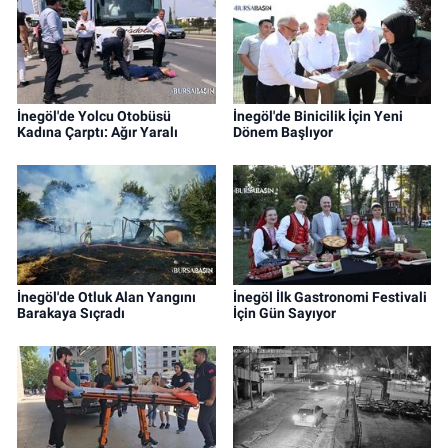
İnegöl'de Yolcu Otobüsü
İnegöl'de Binicilik İçin Yeni
Kadına Çarptı: Ağır Yaralı
Dönem Başlıyor
İnegöl'de Otluk Alan Yangını
İnegöl İlk Gastronomi Festivali
Barakaya Sıçradı
İçin Gün Sayıyor