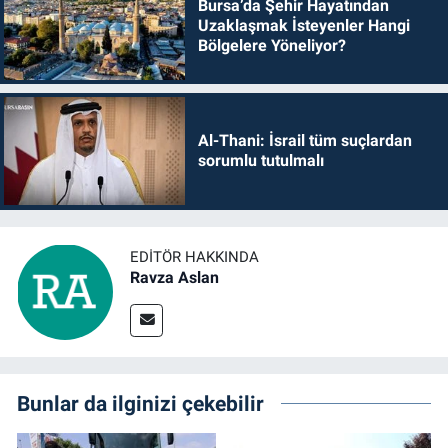
Bursa’da Şehir Hayatından
Uzaklaşmak İsteyenler Hangi
Bölgelere Yöneliyor?
Al-Thani: İsrail tüm suçlardan
sorumlu tutulmalı
EDITÖR HAKKINDA
Ravza Aslan
Bunlar da ilginizi çekebilir