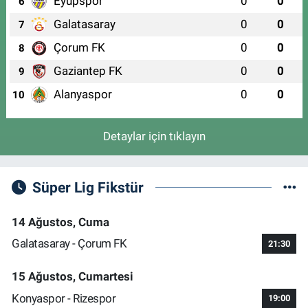
Eyüpspor
0
0
6
Galatasaray
0
0
7
Çorum FK
0
0
8
Gaziantep FK
0
0
9
Alanyaspor
0
0
10
Detaylar için tıklayın
Süper Lig Fikstür
14 Ağustos, Cuma
Galatasaray - Çorum FK
21:30
15 Ağustos, Cumartesi
Konyaspor - Rizespor
19:00