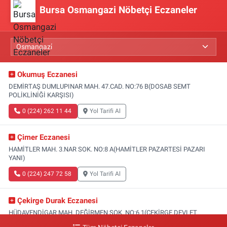
Bursa Osmangazi Nöbetçi Eczaneler
Okumuş Eczanesi
DEMİRTAŞ DUMLUPINAR MAH. 47.CAD. NO:76 B(DOSAB SEMT
POLİKLİNİĞİ KARŞISI)
0 (224) 262 11 44
Yol Tarifi Al
Çimer Eczanesi
HAMİTLER MAH. 3.NAR SOK. NO:8 A(HAMİTLER PAZARTESİ PAZARI
YANI)
0 (224) 247 72 58
Yol Tarifi Al
Çekirge Durak Eczanesi
HÜDAVENDİGAR MAH. DEĞİRMEN SOK. NO:6 1(ÇEKİRGE DEVLET
HASTANESİ ALTI)