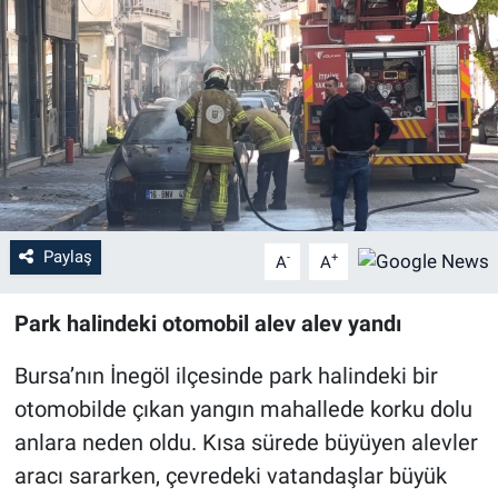
Sağlık
Eğitim
Ekonomi
Dünya
Paylaş
-
+
A
A
Teknoloji
Park halindeki otomobil alev alev yandı
Magazin
Bursa’nın İnegöl ilçesinde park halindeki bir
Siyaset
otomobilde çıkan yangın mahallede korku dolu
Yaşam
anlara neden oldu. Kısa sürede büyüyen alevler
aracı sararken, çevredeki vatandaşlar büyük
Spor