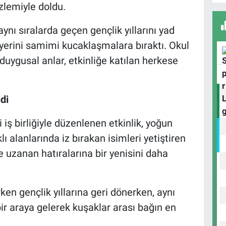
zlemiyle doldu.
A
nı sıralarda geçen gençlik yıllarını yad
r yerini samimi kucaklaşmalara bıraktı. Okul
uygusal anlar, etkinliğe katılan herkese
B
S
di
iş birliğiyle düzenlenen etkinlik, yoğun
U
N
lı alanlarında iz bırakan isimleri yetiştiren
Y
uzanan hatıralarına bir yenisini daha
ken gençlik yıllarına geri dönerken, aynı
bir araya gelerek kuşaklar arası bağın en