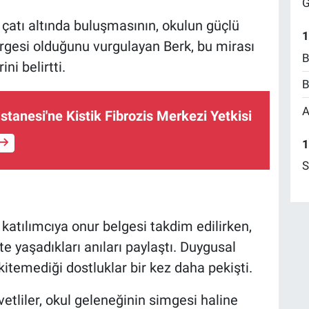
G
çatı altında buluşmasının, okulun güçlü
1
rgesi olduğunu vurgulayan Berk, bu mirası
B
i belirtti.
B
A
stanesi'ne Kistik Fibrozis Merkezi Yetkisi
1
S
 katılımcıya onur belgesi takdim edilirken,
 yaşadıkları anıları paylaştı. Duygusal
skitemediği dostluklar bir kez daha pekişti.
liler, okul geleneğinin simgesi haline