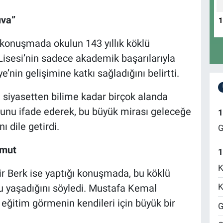
uva”
konuşmada okulun 143 yıllık köklü
Lisesi’nin sadece akademik başarılarıyla
ye’nin gelişimine katkı sağladığını belirtti.
 siyasetten bilime kadar birçok alanda
unu ifade ederek, bu büyük mirası geleceğe
1
 dile getirdi.
G
umut
1
K
r Berk ise yaptığı konuşmada, bu köklü
K
u yaşadığını söyledi. Mustafa Kemal
eğitim görmenin kendileri için büyük bir
G