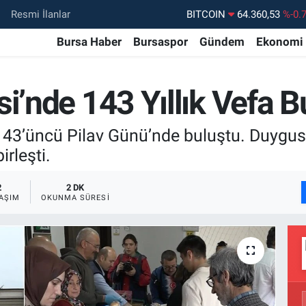
Resmi İlanlar
DOLAR
47,7069
%0.
EURO
55,0265
%0.
Bursa Haber
Bursaspor
Gündem
Ekonomi
STERLİN
64,1897
%0.
GRAM ALTIN
6618.49
%2.
si’nde 143 Yıllık Vefa 
BİST100
13.887
%6
143’üncü Pilav Günü’nde buluştu. Duygusal
BITCOIN
64.360,53
%-0.
rleşti.
2
2 DK
AŞIM
OKUNMA SÜRESI