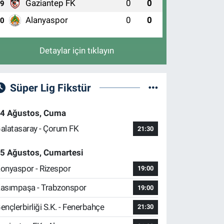
Gaziantep FK
0
0
9
Alanyaspor
0
0
10
Detaylar için tıklayın
Süper Lig Fikstür
4 Ağustos, Cuma
alatasaray - Çorum FK
21:30
5 Ağustos, Cumartesi
onyaspor - Rizespor
19:00
asımpaşa - Trabzonspor
19:00
ençlerbirliği S.K. - Fenerbahçe
21:30