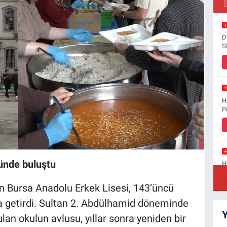
D
S
H
P
nünde buluştu
H
D
n Bursa Anadolu Erkek Lisesi, 143’üncü
a getirdi. Sultan 2. Abdülhamid döneminde
Y
lan okulun avlusu, yıllar sonra yeniden bir
S