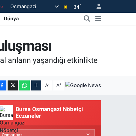
°
Osmangazi
17
34
01
Dünya
02
12
Buluşması
4
 anların yaşandığı etkinlikte
76
-
+
A
A
Bursa Osmangazi Nöbetçi
Eczaneler