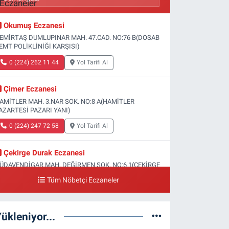
Okumuş Eczanesi
EMİRTAŞ DUMLUPINAR MAH. 47.CAD. NO:76 B(DOSAB
EMT POLİKLİNİĞİ KARŞISI)
0 (224) 262 11 44
Yol Tarifi Al
Çimer Eczanesi
AMİTLER MAH. 3.NAR SOK. NO:8 A(HAMİTLER
AZARTESİ PAZARI YANI)
0 (224) 247 72 58
Yol Tarifi Al
Çekirge Durak Eczanesi
ÜDAVENDİGAR MAH. DEĞİRMEN SOK. NO:6 1(ÇEKİRGE
EVLET HASTANESİ ALTI)
Tüm Nöbetçi Eczaneler
0 (224) 233 01 00
Yol Tarifi Al
ükleniyor...
Engin Eczanesi
OĞANLI MAH. SADIK AHMET CAD. NO:408