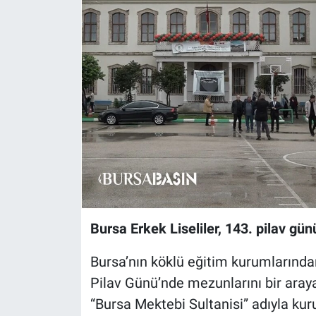
Sağlık
Eğitim
Ekonomi
Dünya
Teknoloji
Magazin
Bursa Erkek Liseliler, 143. pilav gü
Siyaset
Bursa’nın köklü eğitim kurumlarında
Yaşam
Pilav Günü’nde mezunlarını bir aray
“Bursa Mektebi Sultanisi” adıyla kuru
Spor