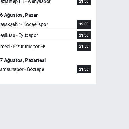
aziantep FK - Alanyaspor
21:30
6 Ağustos, Pazar
aşakşehir - Kocaelispor
19:00
eşiktaş - Eyüpspor
21:30
med - Erzurumspor FK
21:30
7 Ağustos, Pazartesi
amsunspor - Göztepe
21:30