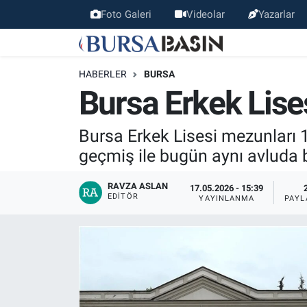
Foto Galeri
Videolar
Yazarlar
Bursa Haber
Bursa Nöbetçi Eczaneler
HABERLER
BURSA
Genel
Bursa Hava Durumu
Bursa Erkek Lise
Politika
Bursa Namaz Vakitleri
Bursa Erkek Lisesi mezunları 
geçmiş ile bugün aynı avluda bi
Bilim, Teknoloji
Bursa Trafik Yoğunluk Haritası
RAVZA ASLAN
17.05.2026 - 15:39
KÜLTÜR-SANAT
Süper Lig Puan Durumu ve Fikstür
EDITÖR
YAYINLANMA
PAYL
Yerel
Tüm Manşetler
Bursaspor
Son Dakika Haberleri
Gündem
Haber Arşivi