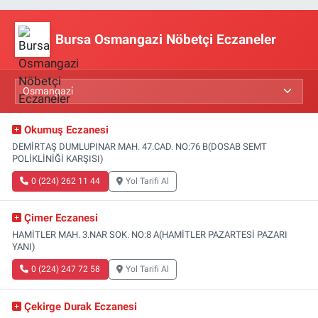
Bursa Osmangazi Nöbetçi Eczaneler
Okumuş Eczanesi
DEMİRTAŞ DUMLUPINAR MAH. 47.CAD. NO:76 B(DOSAB SEMT
POLİKLİNİĞİ KARŞISI)
0 (224) 262 11 44
Yol Tarifi Al
Çimer Eczanesi
HAMİTLER MAH. 3.NAR SOK. NO:8 A(HAMİTLER PAZARTESİ PAZARI
YANI)
0 (224) 247 72 58
Yol Tarifi Al
Çekirge Durak Eczanesi