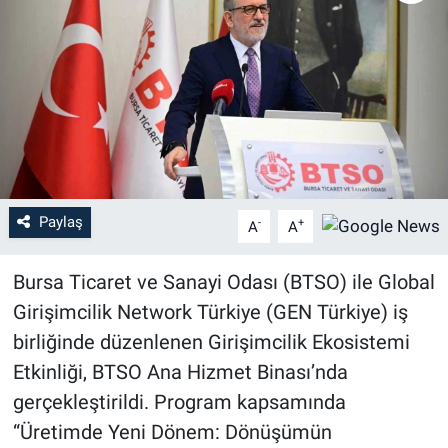
Sağlık
Eğitim
Ekonomi
Dünya
Paylaş
-
+
A
A
Teknoloji
Bursa Ticaret ve Sanayi Odası (BTSO) ile Global
Magazin
Girişimcilik Network Türkiye (GEN Türkiye) iş
birliğinde düzenlenen Girişimcilik Ekosistemi
Siyaset
Etkinliği, BTSO Ana Hizmet Binası’nda
Yaşam
gerçekleştirildi. Program kapsamında
“Üretimde Yeni Dönem: Dönüşümün
Spor