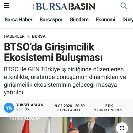
Bursa Haber
Bursaspor
Gündem
Ekonomi
Dün
Bursa Haber
Bursa Nöbetçi Eczaneler
HABERLER
BURSA
Genel
Bursa Hava Durumu
BTSO’da Girişimcilik
Politika
Bursa Namaz Vakitleri
Ekosistemi Buluşması
Bilim, Teknoloji
Bursa Trafik Yoğunluk Haritası
BTSO ile GEN Türkiye iş birliğinde düzenlenen
etkinlikte, üretimde dönüşümün dinamikleri ve
KÜLTÜR-SANAT
Süper Lig Puan Durumu ve Fikstür
girişimcilik ekosisteminin geleceği masaya
yatırıldı.
Yerel
Tüm Manşetler
YÜKSEL ASLAN
19.02.2026 - 20:59
2 DK
EDITÖR
YAYINLANMA
OKUNMA SÜRESI
Bursaspor
Son Dakika Haberleri
Gündem
Haber Arşivi