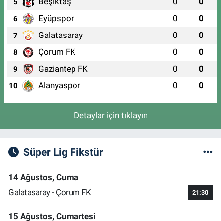
Beşiktaş
0
0
5
Eyüpspor
0
0
6
Galatasaray
0
0
7
Çorum FK
0
0
8
Gaziantep FK
0
0
9
Alanyaspor
0
0
10
Detaylar için tıklayın
Süper Lig Fikstür
14 Ağustos, Cuma
Galatasaray - Çorum FK
21:30
15 Ağustos, Cumartesi