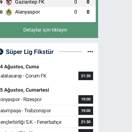
Gaziantep FK
0
0
9
Uluçınar Eczanesi
emirtaş Cumhuriyet Mahallesi, Küçük Sanayi 3 Caddesi
Alanyaspor
0
0
10
o:57 A Osmangazi Bursa
0 (224) 262 93 21
Yol Tarifi Al
Detaylar için tıklayın
Süper Lig Fikstür
4 Ağustos, Cuma
alatasaray - Çorum FK
21:30
5 Ağustos, Cumartesi
onyaspor - Rizespor
19:00
asımpaşa - Trabzonspor
19:00
ençlerbirliği S.K. - Fenerbahçe
21:30