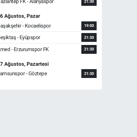
aziantep FK - Alanyaspor
21:30
6 Ağustos, Pazar
aşakşehir - Kocaelispor
19:00
eşiktaş - Eyüpspor
21:30
med - Erzurumspor FK
21:30
7 Ağustos, Pazartesi
amsunspor - Göztepe
21:30