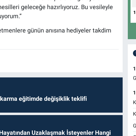
esilleri geleceğe hazırlıyoruz. Bu vesileyle
D
uyorum.”
N
etmenlere günün anısına hediyeler takdim
1
G
1
arma eğitimde değişiklik teklifi
K
K
G
 Hayatından Uzaklaşmak İsteyenler Hangi