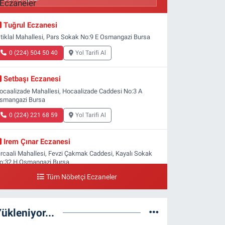
Tuğrul Eczanesi
stiklal Mahallesi, Pars Sokak No:9 E Osmangazi Bursa
0 (224) 504 50 40
Yol Tarifi Al
Setbaşı Eczanesi
ocaalizade Mahallesi, Hocaalizade Caddesi No:3 A
smangazi Bursa
0 (224) 221 68 59
Yol Tarifi Al
Irem Çınar Eczanesi
ırcaali Mahallesi, Fevzi Çakmak Caddesi, Kayalı Sokak
o:32 H Osmangazi Bursa
Tüm Nöbetçi Eczaneler
0 (224) 253 73 52
Yol Tarifi Al
Yeni Gökçe Eczanesi
ükleniyor...
oğanlı Mahallesi, 4.Kaymak Sokak No:47 A Osmangazi
ursa