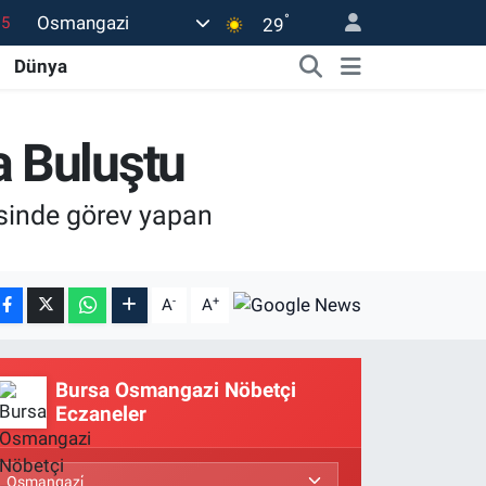
°
Osmangazi
29
18
Dünya
32
38
a Buluştu
0
14
sinde görev yapan
-
+
A
A
Bursa Osmangazi Nöbetçi
Eczaneler