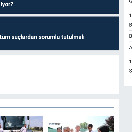
G
iyor?
1
B
B
l tüm suçlardan sorumlu tutulmalı
A
1
S