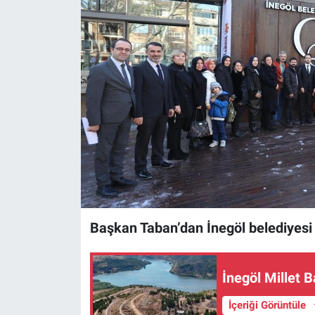
Sağlık
Eğitim
Ekonomi
Dünya
Teknoloji
Magazin
Başkan Taban’dan İnegöl belediyesi
Siyaset
Yaşam
İnegöl Millet 
İçeriği Görüntüle
Spor