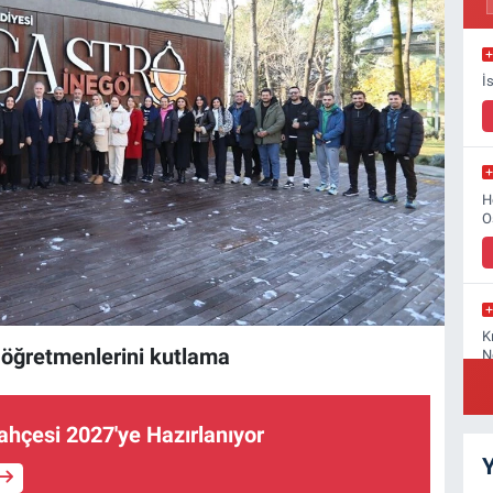
İ
H
O
K
 öğretmenlerini kutlama
N
Bahçesi 2027'ye Hazırlanıyor
Y
S
B