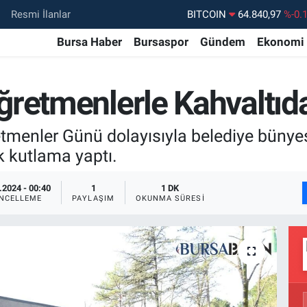
Resmi İlanlar
DOLAR
47,7436
%0.
Bursa Haber
Bursaspor
Gündem
Ekonomi
EURO
55,2510
%0.
STERLİN
64,4811
%0.
retmenlerle Kahvaltıd
GRAM ALTIN
6660.55
%
BİST100
13.779
%-
menler Günü dolayısıyla belediye bünye
k kutlama yaptı.
.2024 - 00:40
1
1 DK
NCELLEME
PAYLAŞIM
OKUNMA SÜRESI