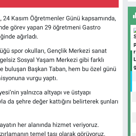
an, 24 Kasım Öğretmenler Günü kapsamında,
erinde görev yapan 29 öğretmeni Gastro
Y
ğinde ağırladı.
B
üğü spor okulları, Gençlik Merkezi sanat
gelsiz Sosyal Yaşam Merkezi gibi farklı
le buluşan Başkan Taban, hem bu özel günü
H
B
isyonuna vurgu yaptı.
si’nin yalnızca altyapı ve üstyapı
yla da şehre değer kattığını belirterek şunları
H
O
yatın her alanında hizmet veriyoruz.
zırlamanın temel taşı olarak görüyoruz.