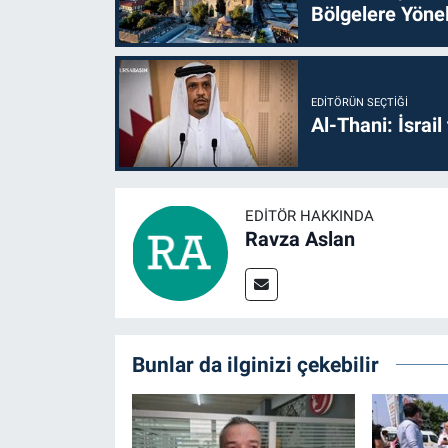
Bölgelere Yönel
EDITÖRÜN SEÇTIĞI
Al-Thani: İsrai
EDITÖR HAKKINDA
Ravza Aslan
Bunlar da ilginizi çekebilir