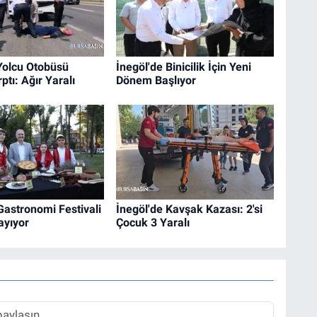
Yolcu Otobüsü
İnegöl'de Binicilik İçin Yeni
ptı: Ağır Yaralı
Dönem Başlıyor
 Gastronomi Festivali
İnegöl'de Kavşak Kazası: 2'si
ayıyor
Çocuk 3 Yaralı