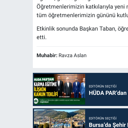
Öğretmenlerimizin katkılarıyla yeni n
tüm öğretmenlerimizin gününü kutl
Etkinlik sonunda Başkan Taban, öğr
etti.
Muhabir:
Ravza Aslan
EDITÖRÜN SEÇTIĞI
HÜDA PAR’dan k
EDITÖRÜN SEÇTIĞI
Bursa’da Şehir