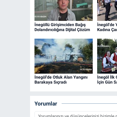
İnegöllü Girişimciden Bağış
İnegöl'de 
Dolandırıcılığına Dijital Çözüm
Kadına Çar
İnegöl'de Otluk Alan Yangını
İnegöl İlk
Barakaya Sıçradı
İçin Gün S
Yorumlar