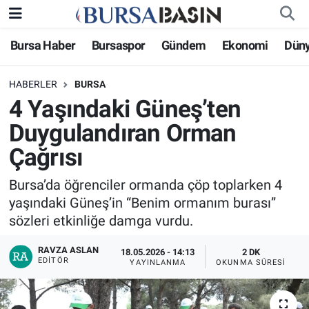
Bursa Haber
Bursaspor
Gündem
Ekonomi
Dün
Bursa Haber
Bursa Nöbetçi Eczaneler
HABERLER
BURSA
Genel
Bursa Hava Durumu
4 Yaşındaki Güneş’ten
Politika
Bursa Namaz Vakitleri
Duygulandıran Orman
Çağrısı
Bilim, Teknoloji
Bursa Trafik Yoğunluk Haritası
Bursa’da öğrenciler ormanda çöp toplarken 4
KÜLTÜR-SANAT
Süper Lig Puan Durumu ve Fikstür
yaşındaki Güneş’in “Benim ormanım burası”
sözleri etkinliğe damga vurdu.
Yerel
Tüm Manşetler
RAVZA ASLAN
18.05.2026 - 14:13
2 DK
EDITÖR
Bursaspor
Son Dakika Haberleri
YAYINLANMA
OKUNMA SÜRESI
Gündem
Haber Arşivi