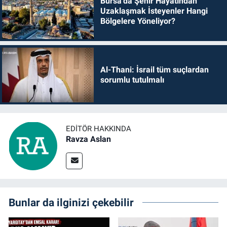
Bursa’da Şehir Hayatından
Uzaklaşmak İsteyenler Hangi
Bölgelere Yöneliyor?
Al-Thani: İsrail tüm suçlardan
sorumlu tutulmalı
EDITÖR HAKKINDA
Ravza Aslan
Bunlar da ilginizi çekebilir