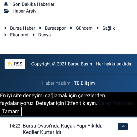
Aydın Eczanesi
Son Dakika Haberleri
İSTİKLAL MAH. İSTİKLAL CAD. NO:3(HÜRRİYET MEYDANI)
Haber Arşivi
0 (224) 246 45 99
Yol Tarifi Al
Bursa Haber
Bursaspor
Gündem
Sağlık
Ekonomi
Dünya
RSS
Copyright © 2021 Bursa Basın - Her hakkı saklıdır.
Haber Yazılımı:
TE Bilişim
En iyi site deneyimi sağlamak için çerezlerden
faydalanıyoruz. Detaylar için lütfen tıklayın.
Çerez Politikası
Tamam
Bursa Ovası’nda Kaçak Yapı Yıkıldı,
14:22
Kediler Kurtarıldı