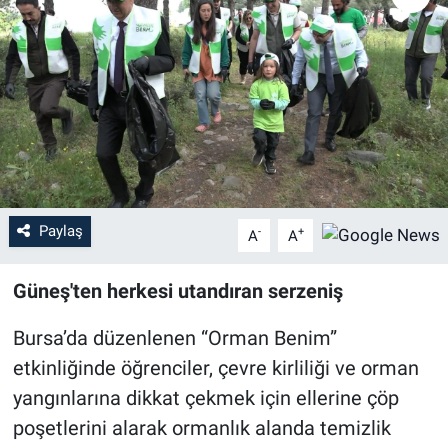
Sağlık
Eğitim
Ekonomi
Dünya
Paylaş
-
+
A
A
Teknoloji
Güneş'ten herkesi utandıran serzeniş
Magazin
Bursa’da düzenlenen “Orman Benim”
Siyaset
etkinliğinde öğrenciler, çevre kirliliği ve orman
Yaşam
yangınlarına dikkat çekmek için ellerine çöp
poşetlerini alarak ormanlık alanda temizlik
Spor