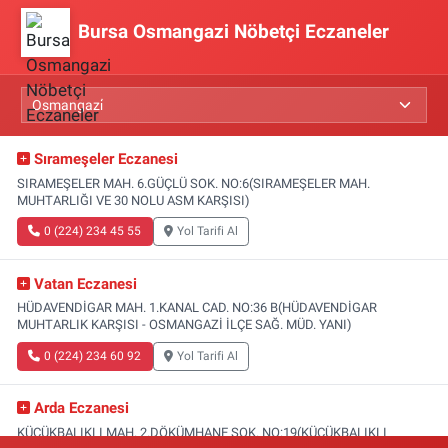
Bursa Osmangazi Nöbetçi Eczaneler
Sırameşeler Eczanesi
SIRAMEŞELER MAH. 6.GÜÇLÜ SOK. NO:6(SIRAMEŞELER MAH.
MUHTARLIĞI VE 30 NOLU ASM KARŞISI)
0 (224) 234 45 55
Yol Tarifi Al
Vatan Eczanesi
HÜDAVENDİGAR MAH. 1.KANAL CAD. NO:36 B(HÜDAVENDİGAR
MUHTARLIK KARŞISI - OSMANGAZİ İLÇE SAĞ. MÜD. YANI)
0 (224) 234 60 92
Yol Tarifi Al
Arda Eczanesi
KÜÇÜKBALIKLI MAH. 2.DÖKÜMHANE SOK. NO:19(KÜÇÜKBALIKLI