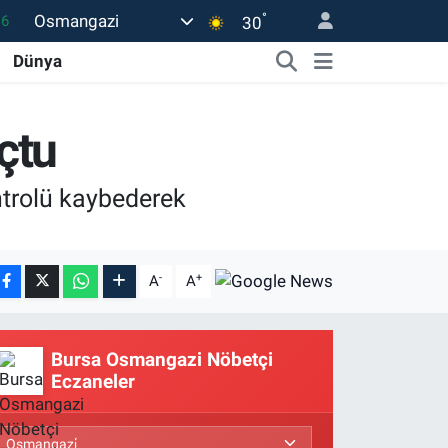
°
Osmangazi
06
30
02
Dünya
.2
12
çtu
0
ntrolü kaybederek
16
-
+
A
A
Bursa Osmangazi Nöbetçi
Eczaneler