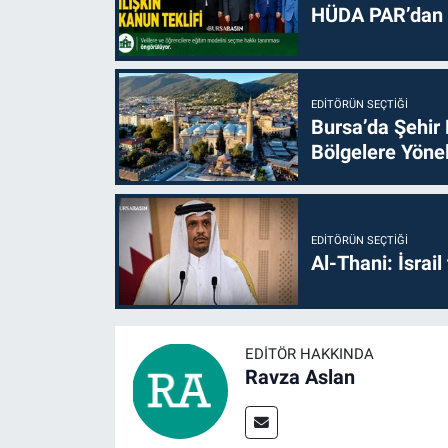
HÜDA PAR’dan k
EDITÖRÜN SEÇTIĞI
Bursa’da Şehir
Bölgelere Yönel
EDITÖRÜN SEÇTIĞI
Al-Thani: İsrai
EDITÖR HAKKINDA
Ravza Aslan