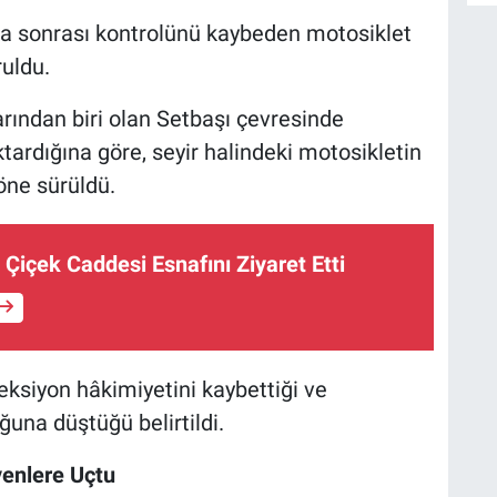
ma sonrası kontrolünü kaybeden motosiklet
uldu.
rından biri olan Setbaşı çevresinde
D
H
tardığına göre, seyir halindeki motosikletin
 öne sürüldü.
H
Çiçek Caddesi Esnafını Ziyaret Etti
K
ksiyon hâkimiyetini kaybettiği ve
ğuna düştüğü belirtildi.
enlere Uçtu