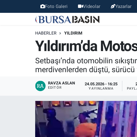
Foto Galeri
Videolar
Yazarlar
Bursa Haber
Bursa Nöbetçi Eczaneler
HABERLER
YILDIRIM
Genel
Bursa Hava Durumu
Yıldırım’da Moto
Politika
Bursa Namaz Vakitleri
Setbaşı’nda otomobilin sıkıştı
merdivenlerden düştü, sürücü 
Bilim, Teknoloji
Bursa Trafik Yoğunluk Haritası
RAVZA ASLAN
24.05.2026 - 16:25
KÜLTÜR-SANAT
Süper Lig Puan Durumu ve Fikstür
EDITÖR
YAYINLANMA
PAYL
Yerel
Tüm Manşetler
Bursaspor
Son Dakika Haberleri
Gündem
Haber Arşivi