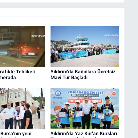
rafikte Tehlikeli
Yıldırım'da Kadınlara Ücretsiz
merada
Mavi Tur Başladı
Bursa'nın yeni
Yıldırım'da Yaz Kur'an Kursları