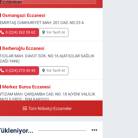
Osmangazi Eczanesi
EMİRTAŞ CUMHURİYET MAH. 201.CAD. NO:23 A
0 (224) 262 55 62
Yol Tarifi Al
Berberoğlu Eczanesi
TICILAR MAH. DAVUT SOK. NO:16 A(ATICILAR SAĞLIK
CAĞI YANI)
0 (224) 273 43 45
Yol Tarifi Al
Merkez Bursa Eczanesi
NTİZAM MAH. ÇARŞAMBA CAD. NO: 18 A(YENİ VALİLİK
AKSİ İLERİSİ - BİM KARŞISI)
Tüm Nöbetçi Eczaneler
0 (224) 253 13 19
Yol Tarifi Al
Güneş Eczanesi
ükleniyor...
ATİH MAH. DOĞAN CAD. NO:61(BEŞYOL ALTI - FATİH
SM VE KIZ TEKNİK LİSESİ YANI)