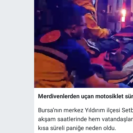
Sağlık
Eğitim
Ekonomi
Dünya
Teknoloji
Magazin
Merdivenlerden uçan motosiklet sür
Siyaset
Bursa’nın merkez Yıldırım ilçesi Set
Yaşam
akşam saatlerinde hem vatandaşlara
kısa süreli paniğe neden oldu.
Spor