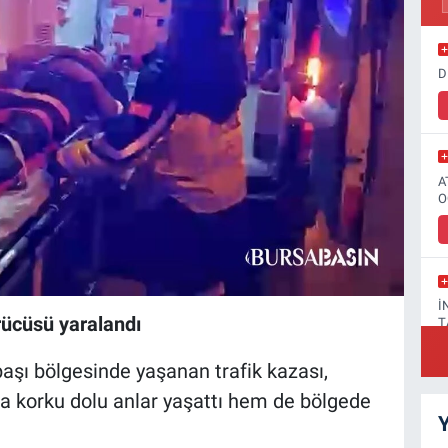
D
A
O
İ
ücüsü yaralandı
T
başı bölgesinde yaşanan trafik kazası,
 korku dolu anlar yaşattı hem de bölgede
Y
F
A