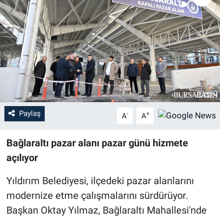
Sağlık
Eğitim
Ekonomi
Dünya
Paylaş
-
+
A
A
Teknoloji
Bağlaraltı pazar alanı pazar günü hizmete
Magazin
açılıyor
Siyaset
Yıldırım Belediyesi, ilçedeki pazar alanlarını
Yaşam
modernize etme çalışmalarını sürdürüyor.
Başkan Oktay Yılmaz, Bağlaraltı Mahallesi'nde
Spor