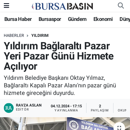
Bursa Haber
Bursaspor
Gündem
Ekonomi
Dün
Bursa Haber
Bursa Nöbetçi Eczaneler
HABERLER
YILDIRIM
Genel
Bursa Hava Durumu
Yıldırım Bağlaraltı Pazar
Politika
Bursa Namaz Vakitleri
Yeri Pazar Günü Hizmete
Açılıyor
Bilim, Teknoloji
Bursa Trafik Yoğunluk Haritası
Yıldırım Belediye Başkanı Oktay Yılmaz,
KÜLTÜR-SANAT
Süper Lig Puan Durumu ve Fikstür
Bağlaraltı Kapalı Pazar Alanı'nın pazar günü
hizmete gireceğini duyurdu.
Yerel
Tüm Manşetler
RAVZA ASLAN
04.12.2024 - 17:15
2
EDITÖR
Bursaspor
Son Dakika Haberleri
YAYINLANMA
PAYLAŞIM
OKUNM
Gündem
Haber Arşivi