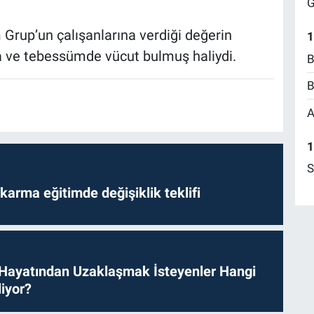
G
 Grup’un çalışanlarına verdiği değerin
1
a ve tebessümde vücut bulmuş haliydi.
B
B
A
1
S
arma eğitimde değişiklik teklifi
 Hayatından Uzaklaşmak İsteyenler Hangi
iyor?