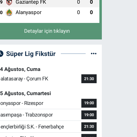
Gaziantep FK
0
0
9
Alanyaspor
0
0
10
Detaylar için tıklayın
Süper Lig Fikstür
4 Ağustos, Cuma
alatasaray - Çorum FK
21:30
5 Ağustos, Cumartesi
onyaspor - Rizespor
19:00
asımpaşa - Trabzonspor
19:00
ençlerbirliği S.K. - Fenerbahçe
21:30