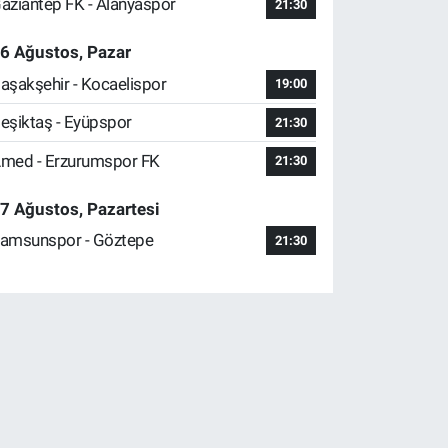
aziantep FK - Alanyaspor
21:30
6 Ağustos, Pazar
aşakşehir - Kocaelispor
19:00
eşiktaş - Eyüpspor
21:30
med - Erzurumspor FK
21:30
7 Ağustos, Pazartesi
amsunspor - Göztepe
21:30