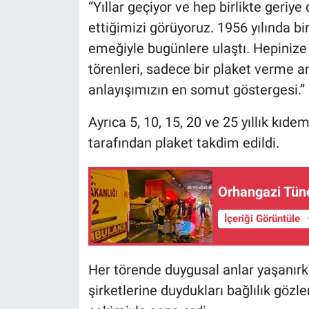
“Yıllar geçiyor ve hep birlikte geriy
ettiğimizi görüyoruz. 1956 yılında bi
emeğiyle bugünlere ulaştı. Hepiniz
törenleri, sadece bir plaket verme a
anlayışımızın en somut göstergesi.”
Ayrıca 5, 10, 15, 20 ve 25 yıllık kıd
tarafından plaket takdim edildi.
Orhangazi Tüne
İçeriği Görüntüle
Her törende duygusal anlar yaşanırken
şirketlerine duydukları bağlılık gözle