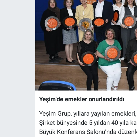
Sağlık
Eğitim
Ekonomi
Dünya
Teknoloji
Magazin
Yeşim’de emekler onurlandırıldı
Siyaset
Yeşim Grup, yıllara yayılan emekleri,
Yaşam
Şirket bünyesinde 5 yıldan 40 yıla ka
Büyük Konferans Salonu’nda düzenle
Spor