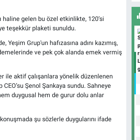
haline gelen bu özel etkinlikte, 120’si
e teşekkür plaketi sunuldu.
D
H
de, Yeşim Grup'un hafızasına adını kazımış,
kademelerinde ve pek çok alanda emek vermiş
H
r ile aktif çalışanlara yönelik düzenlenen
K
rup CEO’su Şenol Şankaya sundu. Sahneye
, hem duygusal hem de gurur dolu anlar
konuşmada şu sözlerle duygularını ifade