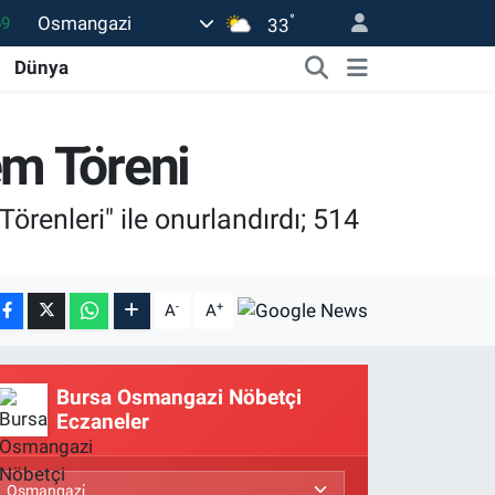
°
Osmangazi
33
06
Dünya
02
.2
em Töreni
32
8
örenleri" ile onurlandırdı; 514
-
+
A
A
Bursa Osmangazi Nöbetçi
Eczaneler