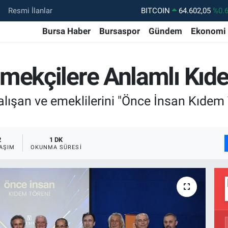
Resmi İlanlar
DOLAR
47,6006
%0.
Bursa Haber
Bursaspor
Gündem
Ekonomi
EURO
55,0250
%0.
STERLİN
64,2398
%0
mekçilere Anlamlı Kıd
GRAM ALTIN
6513.94
%0.
BİST100
13.768
%4
çalışan ve emeklilerini "Önce İnsan Kıdem T
2
1 DK
AŞIM
OKUNMA SÜRESI