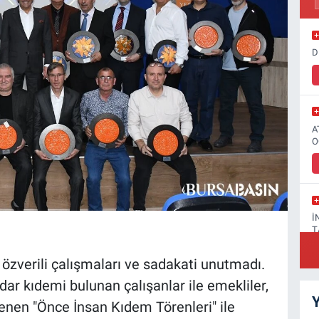
D
A
O
İ
T
 özverili çalışmaları ve sadakati unutmadı.
dar kıdemi bulunan çalışanlar ile emekliler,
Y
nen "Önce İnsan Kıdem Törenleri" ile
F
A