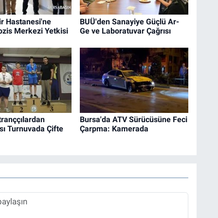
r Hastanesi'ne
BUÜ'den Sanayiye Güçlü Ar-
rozis Merkezi Yetkisi
Ge ve Laboratuvar Çağrısı
tranççılardan
Bursa'da ATV Sürücüsüne Feci
sı Turnuvada Çifte
Çarpma: Kamerada