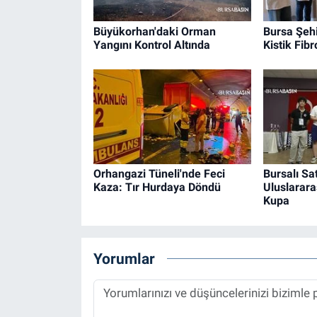
Büyükorhan'daki Orman
Bursa Şehi
Yangını Kontrol Altında
Kistik Fib
Orhangazi Tüneli'nde Feci
Bursalı Sa
Kaza: Tır Hurdaya Döndü
Uluslarara
Kupa
Yorumlar