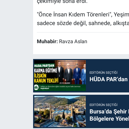
çekimiyle sona erdi.
"Önce İnsan Kıdem Törenleri", Yeşim
sadece sözde değil, sahnede, alkışt
Muhabir:
Ravza Aslan
EDITÖRÜN SEÇTIĞI
HÜDA PAR’dan k
EDITÖRÜN SEÇTIĞI
Bursa’da Şehir
Bölgelere Yönel