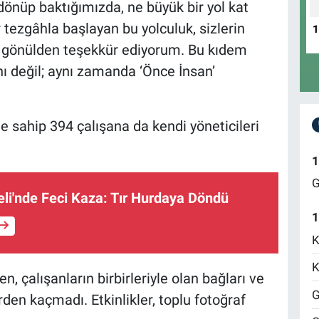
e dönüp baktığımızda, ne büyük bir yol kat
r tezgâhla başlayan bu yolculuk, sizlerin
e gönülden teşekkür ediyorum. Bu kıdem
nı değil; aynı zamanda ‘Önce İnsan’
eme sahip 394 çalışana da kendi yöneticileri
1
G
li'nde Feci Kaza: Tır Hurdaya Döndü
1
K
K
, çalışanların birbirleriyle olan bağları ve
G
rden kaçmadı. Etkinlikler, toplu fotoğraf