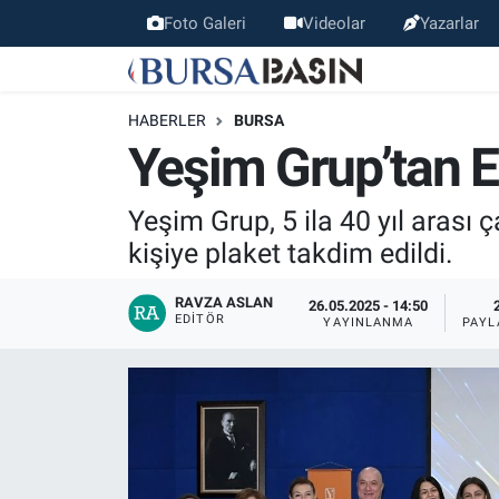
Foto Galeri
Videolar
Yazarlar
Bursa Haber
Bursa Nöbetçi Eczaneler
HABERLER
BURSA
Genel
Bursa Hava Durumu
Yeşim Grup’tan E
Politika
Bursa Namaz Vakitleri
Yeşim Grup, 5 ila 40 yıl arası 
kişiye plaket takdim edildi.
Bilim, Teknoloji
Bursa Trafik Yoğunluk Haritası
RAVZA ASLAN
26.05.2025 - 14:50
KÜLTÜR-SANAT
Süper Lig Puan Durumu ve Fikstür
EDITÖR
YAYINLANMA
PAYL
Yerel
Tüm Manşetler
Bursaspor
Son Dakika Haberleri
Gündem
Haber Arşivi