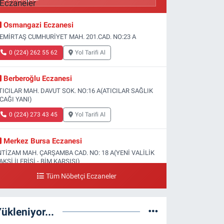
Osmangazi Eczanesi
EMİRTAŞ CUMHURİYET MAH. 201.CAD. NO:23 A
0 (224) 262 55 62
Yol Tarifi Al
Berberoğlu Eczanesi
TICILAR MAH. DAVUT SOK. NO:16 A(ATICILAR SAĞLIK
CAĞI YANI)
0 (224) 273 43 45
Yol Tarifi Al
Merkez Bursa Eczanesi
NTİZAM MAH. ÇARŞAMBA CAD. NO: 18 A(YENİ VALİLİK
AKSİ İLERİSİ - BİM KARŞISI)
Tüm Nöbetçi Eczaneler
0 (224) 253 13 19
Yol Tarifi Al
Güneş Eczanesi
ükleniyor...
ATİH MAH. DOĞAN CAD. NO:61(BEŞYOL ALTI - FATİH
SM VE KIZ TEKNİK LİSESİ YANI)