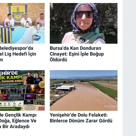
Belediyespor’da
Bursa'da Kan Donduran
l Lig Hedefi İçin
Cinayet: Eşini İple Boğup
em
Öldürdü
de Gençlik Kampı
Yenişehir’de Dolu Felaketi:
Doğa, Eğlence Ve
Binlerce Dönüm Zarar Gördü
 Bir Aradaydı