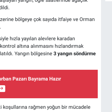
ildi.
üzerine bölgeye çok sayıda itfaiye ve Orman
.
D
H
iyle hızla yayılan alevlere karadan
ontrol altına alınmasını hızlandırmak
tıldı. Yangın bölgesine
3 yangın söndürme
H
K
urban Pazarı Bayrama Hazır
zi koşullarına rağmen yoğun bir mücadele