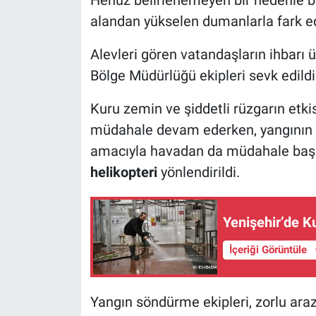
alandan yükselen dumanlarla fark ed
Nöbetçi Eczaneler
Alevleri gören vatandaşların ihbarı 
Bölge Müdürlüğü ekipleri sevk edildi
Kuru zemin ve şiddetli rüzgarın etkis
müdahale devam ederken, yangının k
amacıyla havadan da müdahale başla
helikopteri
yönlendirildi.
Yenişehir’de K
İçeriği Görüntüle
Yangın söndürme ekipleri, zorlu ara