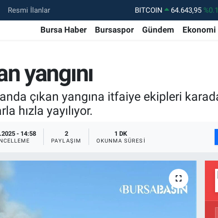
BITCOIN
64.643,95
%0.
Resmi İlanlar
DOLAR
47,6006
%0.
Bursa Haber
Bursaspor
Gündem
Ekonomi
EURO
55,0250
%0.
STERLİN
64,2398
%0
an yangını
GRAM ALTIN
6500.87
%0.
BİST100
13.799
%7
anda çıkan yangına itfaiye ekipleri karad
la hızla yayılıyor.
.2025 - 14:58
2
1 DK
NCELLEME
PAYLAŞIM
OKUNMA SÜRESI