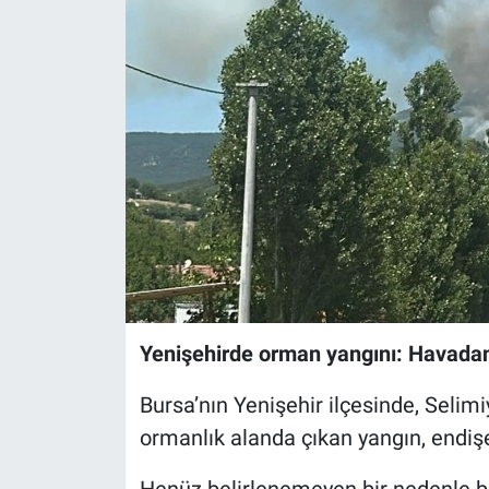
Sağlık
Eğitim
Ekonomi
Dünya
Teknoloji
Magazin
Yenişehirde orman yangını: Havadan
Siyaset
Bursa’nın Yenişehir ilçesinde, Selim
Yaşam
ormanlık alanda çıkan yangın, endiş
Spor
Henüz belirlenemeyen bir nedenle ba