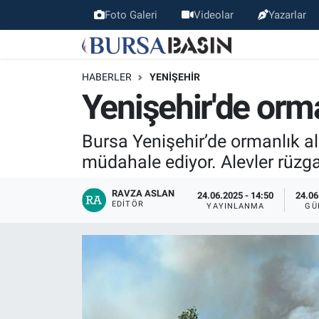
Foto Galeri
Videolar
Yazarlar
Bursa Haber
Bursa Nöbetçi Eczaneler
HABERLER
YENIŞEHIR
Genel
Bursa Hava Durumu
Yenişehir'de orm
Politika
Bursa Namaz Vakitleri
Bursa Yenişehir’de ormanlık al
müdahale ediyor. Alevler rüzgar
Bilim, Teknoloji
Bursa Trafik Yoğunluk Haritası
RAVZA ASLAN
24.06.2025 - 14:50
24.06
KÜLTÜR-SANAT
Süper Lig Puan Durumu ve Fikstür
EDITÖR
YAYINLANMA
GÜ
Yerel
Tüm Manşetler
Bursaspor
Son Dakika Haberleri
Gündem
Haber Arşivi