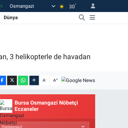
16
°
Osmangazi
30
06
Dünya
02
.2
12
0
an, 3 helikopterle de havadan
-
+
A
A
Bursa Osmangazi Nöbetçi
Eczaneler