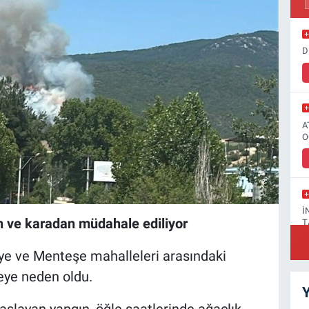
D
A
O
İ
 ve karadan müdahale ediliyor
T
iye ve Menteşe mahalleleri arasındaki
eye neden oldu.
Y
F
şlayan yangın, öğle saatlerinde ağaçlık
A