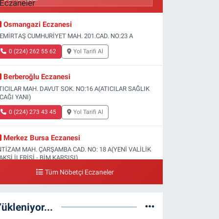
Osmangazi Eczanesi
EMİRTAŞ CUMHURİYET MAH. 201.CAD. NO:23 A
0 (224) 262 55 62
Yol Tarifi Al
Berberoğlu Eczanesi
TICILAR MAH. DAVUT SOK. NO:16 A(ATICILAR SAĞLIK
CAĞI YANI)
0 (224) 273 43 45
Yol Tarifi Al
Merkez Bursa Eczanesi
NTİZAM MAH. ÇARŞAMBA CAD. NO: 18 A(YENİ VALİLİK
AKSİ İLERİSİ - BİM KARŞISI)
Tüm Nöbetçi Eczaneler
0 (224) 253 13 19
Yol Tarifi Al
Güneş Eczanesi
ükleniyor...
ATİH MAH. DOĞAN CAD. NO:61(BEŞYOL ALTI - FATİH
SM VE KIZ TEKNİK LİSESİ YANI)