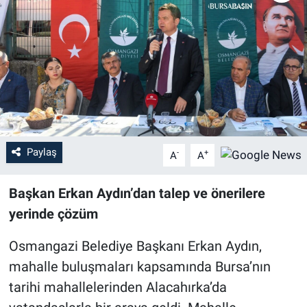
Sağlık
Eğitim
Ekonomi
Dünya
Paylaş
-
+
A
A
Teknoloji
Başkan Erkan Aydın’dan talep ve önerilere
Magazin
yerinde çözüm
Siyaset
Osmangazi Belediye Başkanı Erkan Aydın,
mahalle buluşmaları kapsamında Bursa’nın
Yaşam
tarihi mahallelerinden Alacahırka’da
Spor