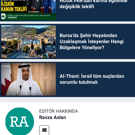
HÜDA PAR’dan karma eğitimde
değişiklik teklifi
Bursa’da Şehir Hayatından
Uzaklaşmak İsteyenler Hangi
Bölgelere Yöneliyor?
Al-Thani: İsrail tüm suçlardan
sorumlu tutulmalı
EDITÖR HAKKINDA
Ravza Aslan