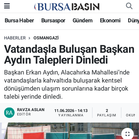
Bursa Haber
Bursaspor
Gündem
Ekonomi
Dün
Bursa Haber
Bursa Nöbetçi Eczaneler
HABERLER
OSMANGAZI
Genel
Bursa Hava Durumu
Vatandaşla Buluşan Başkan
Politika
Bursa Namaz Vakitleri
Aydın Talepleri Dinledi
Bilim, Teknoloji
Bursa Trafik Yoğunluk Haritası
Başkan Erkan Aydın, Alacahırka Mahallesi’nde
vatandaşlarla kahvaltıda buluşarak kentsel
KÜLTÜR-SANAT
Süper Lig Puan Durumu ve Fikstür
dönüşümden ulaşım sorunlarına kadar birçok
talebi yerinde dinledi.
Yerel
Tüm Manşetler
RAVZA ASLAN
11.06.2026 - 14:13
2
EDITÖR
YAYINLANMA
PAYLAŞIM
OKUNM
Bursaspor
Son Dakika Haberleri
Gündem
Haber Arşivi