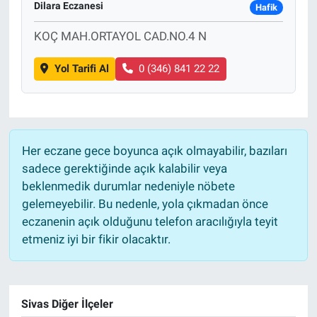
Dilara Eczanesi
Hafik
Sağlık
KOÇ MAH.ORTAYOL CAD.NO.4 N
Eğitim
Yol Tarifi Al
0 (346) 841 22 22
Ekonomi
Dünya
Her eczane gece boyunca açık olmayabilir, bazıları
sadece gerektiğinde açık kalabilir veya
Teknoloji
beklenmedik durumlar nedeniyle nöbete
gelemeyebilir. Bu nedenle, yola çıkmadan önce
Magazin
eczanenin açık olduğunu telefon aracılığıyla teyit
etmeniz iyi bir fikir olacaktır.
Siyaset
Yaşam
Sivas Diğer İlçeler
Spor