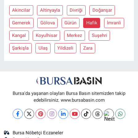
Akincilar
Altinyayla
Divriği
Doğanşar
Nöbetçi Eczaneler
Gemerek
Gölova
Gürün
Hafik
İmranli
Kangal
Koyulhisar
Merkez
Suşehri
Şarkişla
Ulaş
Yildizeli
Zara
Bursa'da yaşanan olayları Bursa Basın sitemizden takip
edebilirsiniz. www.bursabasin.com
Bursa Nöbetçi Eczaneler