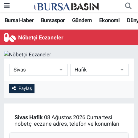
Bursa Haber
Bursaspor
Gündem
Ekonomi
Dün
Bursa Haber
Bursa Nöbetçi Eczaneler
Nöbetçi Eczaneler
Genel
Bursa Hava Durumu
Politika
Bursa Namaz Vakitleri
Bilim, Teknoloji
Bursa Trafik Yoğunluk Haritası
KÜLTÜR-SANAT
Süper Lig Puan Durumu ve Fikstür
Paylaş
Yerel
Tüm Manşetler
Sivas
Hafik
08 Ağustos 2026 Cumartesi
Bursaspor
Son Dakika Haberleri
nöbetçi eczane adres, telefon ve konumları
Gündem
Haber Arşivi