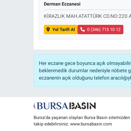
Derman Eczanesi
Sağlık
KİRAZLIK MAH.ATATTÜRK CD.NO:220 
Eğitim
Yol Tarifi Al
0 (346) 715 10 12
Ekonomi
Dünya
Her eczane gece boyunca açık olmayabilir, 
Teknoloji
beklenmedik durumlar nedeniyle nöbete ge
eczanenin açık olduğunu telefon aracılığıyla 
Magazin
Siyaset
Yaşam
Bursa'da yaşanan olayları Bursa Basın sitemizden
takip edebilirsiniz. www.bursabasin.com
Spor