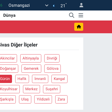
°
Osmangazi
16
21
06
Dünya
02
.2
12
ivas Diğer İlçeler
0
Akincilar
Altinyayla
Divriği
Doğanşar
Gemerek
Gölova
Gürün
Hafik
İmranli
Kangal
Koyulhisar
Merkez
Suşehri
Şarkişla
Ulaş
Yildizeli
Zara