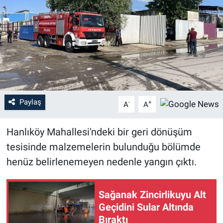
Sağlık
Eğitim
Ekonomi
Dünya
Paylaş
-
+
A
A
Teknoloji
Hanlıköy Mahallesi'ndeki bir geri dönüşüm
Magazin
tesisinde malzemelerin bulunduğu bölümde
henüz belirlenemeyen nedenle yangın çıktı.
Siyaset
Sağanak Zincirlikuyu Alt
Yaşam
Geçidini Sular Altında
Bıraktı
Spor