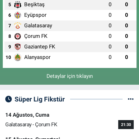
Beşiktaş
0
0
5
Eyüpspor
0
0
6
Galatasaray
0
0
7
Çorum FK
0
0
8
Gaziantep FK
0
0
9
Alanyaspor
0
0
10
Detaylar için tıklayın
Süper Lig Fikstür
14 Ağustos, Cuma
Galatasaray - Çorum FK
21:30