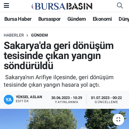
Bursa Haber
Bursaspor
Gündem
Ekonomi
Dün
Bursa Haber
Bursa Nöbetçi Eczaneler
HABERLER
GÜNDEM
Genel
Bursa Hava Durumu
Sakarya'da geri dönüşüm
Politika
Bursa Namaz Vakitleri
tesisinde çıkan yangın
söndürüldü
Bilim, Teknoloji
Bursa Trafik Yoğunluk Haritası
Sakarya'nın Arifiye ilçesinde, geri dönüşüm
KÜLTÜR-SANAT
Süper Lig Puan Durumu ve Fikstür
tesisinde çıkan yangın hasara yol açtı.
Yerel
Tüm Manşetler
YÜKSEL ASLAN
30.06.2023 - 10:29
01.07.2023 - 00:22
EDITÖR
YAYINLANMA
GÜNCELLEME
Bursaspor
Son Dakika Haberleri
Gündem
Haber Arşivi