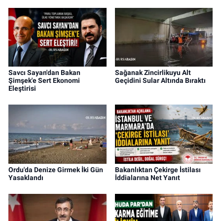
Savcı Sayan'dan Bakan
Sağanak Zincirlikuyu Alt
Şimşek'e Sert Ekonomi
Geçidini Sular Altında Bıraktı
Eleştirisi
Ordu'da Denize Girmek İki Gün
Bakanlıktan Çekirge İstilası
Yasaklandı
İddialarına Net Yanıt