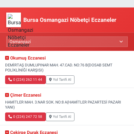
Bursa Osmangazi Nöbetçi Eczaneler
Okumuş Eczanesi
DEMİRTAŞ DUMLUPINAR MAH. 47.CAD. NO:76 B(DOSAB SEMT
POLİKLİNİĞİ KARŞISI)
0 (224) 262 11 44
Yol Tarifi Al
Çimer Eczanesi
HAMİTLER MAH. 3.NAR SOK. NO:8 A(HAMİTLER PAZARTESİ PAZARI
YANI)
0 (224) 247 72 58
Yol Tarifi Al
Çekirge Durak Eczanesi