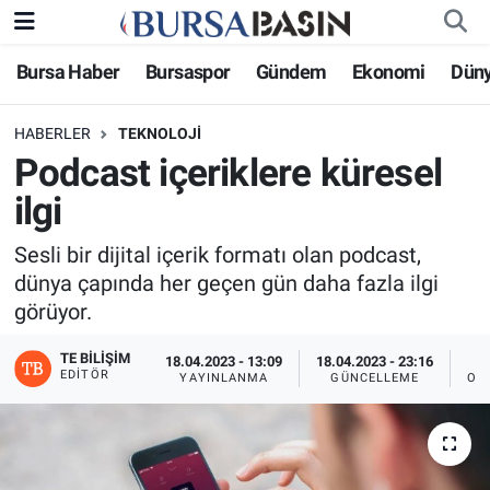
Bursa Haber
Bursaspor
Gündem
Ekonomi
Dün
Bursa Haber
Bursa Nöbetçi Eczaneler
HABERLER
TEKNOLOJI
Genel
Bursa Hava Durumu
Podcast içeriklere küresel
Politika
Bursa Namaz Vakitleri
ilgi
Bilim, Teknoloji
Bursa Trafik Yoğunluk Haritası
Sesli bir dijital içerik formatı olan podcast,
dünya çapında her geçen gün daha fazla ilgi
KÜLTÜR-SANAT
Süper Lig Puan Durumu ve Fikstür
görüyor.
TE BILIŞIM
Yerel
Tüm Manşetler
18.04.2023 - 13:09
18.04.2023 - 23:16
EDITÖR
YAYINLANMA
GÜNCELLEME
OK
Bursaspor
Son Dakika Haberleri
Gündem
Haber Arşivi