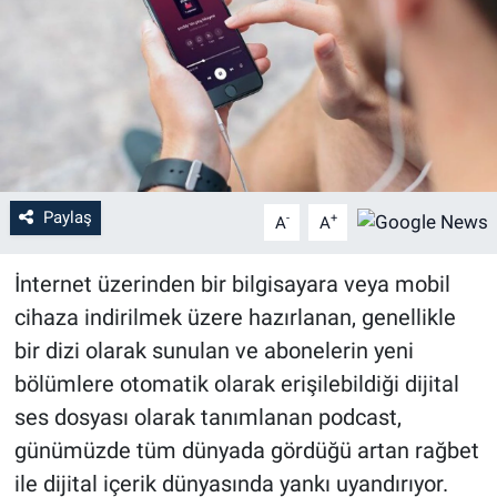
Sağlık
Eğitim
Ekonomi
Dünya
Paylaş
-
+
A
A
Teknoloji
İnternet üzerinden bir bilgisayara veya mobil
cihaza indirilmek üzere hazırlanan, genellikle
Magazin
bir dizi olarak sunulan ve abonelerin yeni
Siyaset
bölümlere otomatik olarak erişilebildiği dijital
ses dosyası olarak tanımlanan podcast,
Yaşam
günümüzde tüm dünyada gördüğü artan rağbet
ile dijital içerik dünyasında yankı uyandırıyor.
Spor