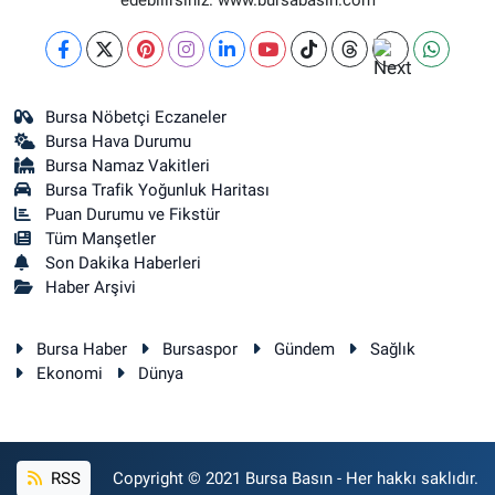
edebilirsiniz. www.bursabasin.com
Bursa Nöbetçi Eczaneler
Bursa Hava Durumu
Bursa Namaz Vakitleri
Bursa Trafik Yoğunluk Haritası
Puan Durumu ve Fikstür
Tüm Manşetler
Son Dakika Haberleri
Haber Arşivi
Bursa Haber
Bursaspor
Gündem
Sağlık
Ekonomi
Dünya
RSS
Copyright © 2021 Bursa Basın - Her hakkı saklıdır.