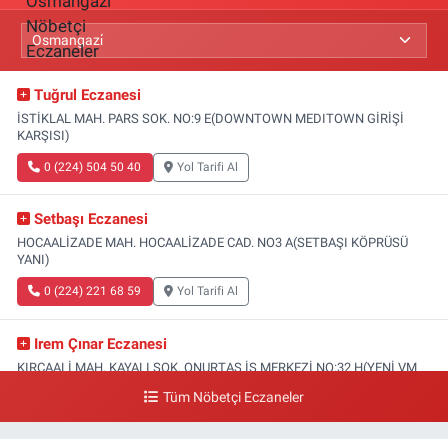
Tuğrul Eczanesi
İSTİKLAL MAH. PARS SOK. NO:9 E(DOWNTOWN MEDITOWN GİRİŞİ
KARŞISI)
0 (224) 504 50 40
Yol Tarifi Al
Setbaşı Eczanesi
HOCAALİZADE MAH. HOCAALİZADE CAD. NO3 A(SETBAŞI KÖPRÜSÜ
YANI)
0 (224) 221 68 59
Yol Tarifi Al
Irem Çınar Eczanesi
KIRCAALİ MAH. KAYALI SOK. ONURTAŞ İŞ MERKEZİ NO:32 H(YENİ VM
MEDİCAL PARK HASTANESİ ACİL GİRİŞİ)
Tüm Nöbetçi Eczaneler
0 (224) 253 73 52
Yol Tarifi Al