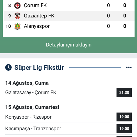
Çorum FK
0
0
8
Uluçınar Eczanesi
Gaziantep FK
0
0
9
DEMİRTAŞ CUMHURİYET MAH. KÜÇÜK SANAYİ 3.CAD. NO:57
A(DEMİRTAŞ İSMAİL HAKKI BURSEVİ KIZ ANADOLU İMAM HATİP
Alanyaspor
0
0
10
LİSESİ KARŞISI)
0 (224) 262 93 21
Yol Tarifi Al
Detaylar için tıklayın
Süper Lig Fikstür
14 Ağustos, Cuma
Galatasaray - Çorum FK
21:30
15 Ağustos, Cumartesi
Konyaspor - Rizespor
19:00
Kasımpaşa - Trabzonspor
19:00