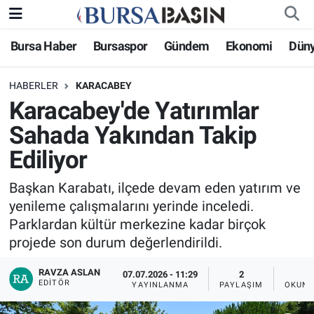
Bursa Haber
Bursaspor
Gündem
Ekonomi
Dün
Bursa Haber
Bursa Nöbetçi Eczaneler
HABERLER
KARACABEY
Genel
Bursa Hava Durumu
Karacabey'de Yatırımlar
Politika
Bursa Namaz Vakitleri
Sahada Yakından Takip
Ediliyor
Bilim, Teknoloji
Bursa Trafik Yoğunluk Haritası
Başkan Karabatı, ilçede devam eden yatırım ve
KÜLTÜR-SANAT
Süper Lig Puan Durumu ve Fikstür
yenileme çalışmalarını yerinde inceledi.
Parklardan kültür merkezine kadar birçok
Yerel
Tüm Manşetler
projede son durum değerlendirildi.
Bursaspor
Son Dakika Haberleri
RAVZA ASLAN
07.07.2026 - 11:29
2
EDITÖR
YAYINLANMA
PAYLAŞIM
OKUNM
Gündem
Haber Arşivi