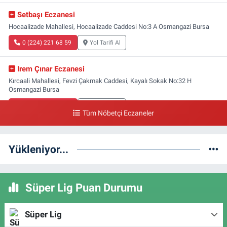
Setbaşı Eczanesi
Hocaalizade Mahallesi, Hocaalizade Caddesi No:3 A Osmangazi Bursa
0 (224) 221 68 59
Yol Tarifi Al
Irem Çınar Eczanesi
Kırcaali Mahallesi, Fevzi Çakmak Caddesi, Kayalı Sokak No:32 H
Osmangazi Bursa
0 (224) 253 73 52
Yol Tarifi Al
Tüm Nöbetçi Eczaneler
Yeni Gökçe Eczanesi
Soğanlı Mahallesi, 4.Kaymak Sokak No:47 A Osmangazi Bursa
Yükleniyor...
0 (224) 234 40 42
Yol Tarifi Al
Süper Lig Puan Durumu
Meriç Eczanesi
Yeşilova Mahallesi, Çeşme Sokak No:39 Osmangazi Bursa
Süper Lig
0 (224) 252 15 78
Yol Tarifi Al