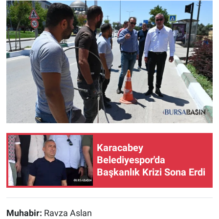
Karacabey
Belediyespor'da
Başkanlık Krizi Sona Erdi
Muhabir:
Ravza Aslan