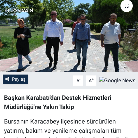
Sağlık
Eğitim
Ekonomi
Dünya
Teknoloji
Paylaş
-
+
A
A
Magazin
Başkan Karabatı'dan Destek Hizmetleri
Siyaset
Müdürlüğü'ne Yakın Takip
Bursa'nın Karacabey ilçesinde sürdürülen
Yaşam
yatırım, bakım ve yenileme çalışmaları tüm
Spor