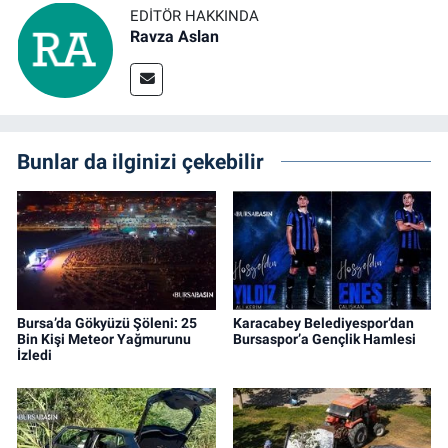
EDITÖR HAKKINDA
Ravza Aslan
Bunlar da ilginizi çekebilir
Bursa’da Gökyüzü Şöleni: 25
Karacabey Belediyespor’dan
Bin Kişi Meteor Yağmurunu
Bursaspor’a Gençlik Hamlesi
İzledi