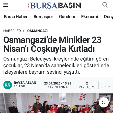
Bursa Haber
Bursaspor
Gündem
Ekonomi
Dün
Bursa Haber
Bursa Nöbetçi Eczaneler
HABERLER
OSMANGAZI
Genel
Bursa Hava Durumu
Osmangazi’de Minikler 23
Politika
Bursa Namaz Vakitleri
Nisan’ı Coşkuyla Kutladı
Bilim, Teknoloji
Bursa Trafik Yoğunluk Haritası
Osmangazi Belediyesi kreşlerinde eğitim gören
çocuklar, 23 Nisan’da sahneledikleri gösterilerle
KÜLTÜR-SANAT
Süper Lig Puan Durumu ve Fikstür
izleyenlere bayram sevinci yaşattı.
RAVZA ASLAN
Yerel
Tüm Manşetler
23.04.2026 - 15:28
2
EDITÖR
YAYINLANMA
PAYLAŞIM
OKUNM
Bursaspor
Son Dakika Haberleri
Gündem
Haber Arşivi