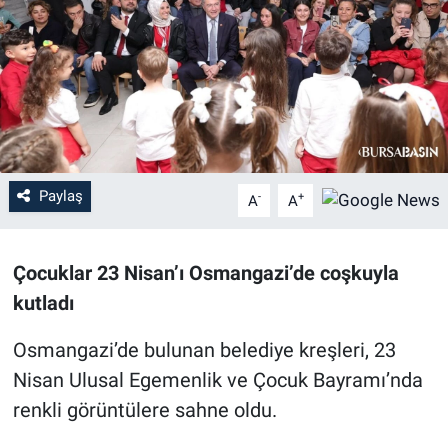
Sağlık
Eğitim
Ekonomi
Dünya
Paylaş
-
+
A
A
Teknoloji
Çocuklar 23 Nisan’ı Osmangazi’de coşkuyla
Magazin
kutladı
Siyaset
Osmangazi’de bulunan belediye kreşleri, 23
Nisan Ulusal Egemenlik ve Çocuk Bayramı’nda
Yaşam
renkli görüntülere sahne oldu.
Spor