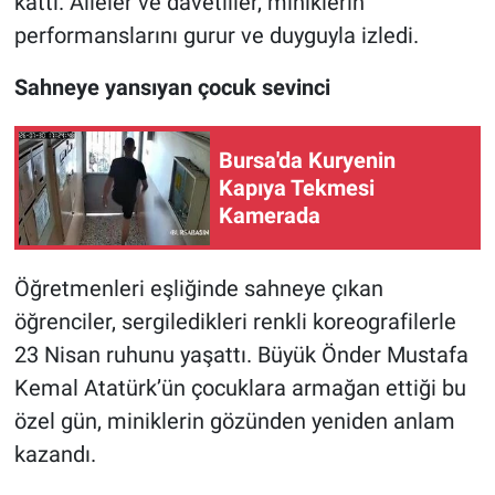
kattı. Aileler ve davetliler, miniklerin
performanslarını gurur ve duyguyla izledi.
Sahneye yansıyan çocuk sevinci
Bursa'da Kuryenin
Kapıya Tekmesi
Kamerada
Öğretmenleri eşliğinde sahneye çıkan
öğrenciler, sergiledikleri renkli koreografilerle
23 Nisan ruhunu yaşattı. Büyük Önder Mustafa
Kemal Atatürk’ün çocuklara armağan ettiği bu
özel gün, miniklerin gözünden yeniden anlam
kazandı.