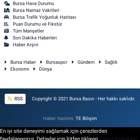
Bursa Hava Durumu
Bursa Namaz Vakitleri
Bursa Trafik Yoğunluk Haritası
Puan Durumu ve Fikstür
Tüm Manşetler
Son Dakika Haberleri
Haber Arşivi
Bursa Haber
Bursaspor
Gündem
Sağlık
Ekonomi
Dünya
RSS
Copyright © 2021 Bursa Basın - Her hakkı saklıdır.
Haber Yazılımı:
TE Bilişim
En iyi site deneyimi sağlamak için çerezlerden
faydalanıyoruz. Detaylar için lütfen tıklayın.
Çerez Politikası