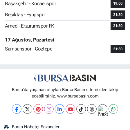
Başakşehir - Kocaelispor
19:00
Beşiktaş - Eyüpspor
21:30
Amed - Erzurumspor FK
21:30
17 Ağustos, Pazartesi
Samsunspor - Göztepe
21:30
Bursa'da yaşanan olayları Bursa Basın sitemizden takip
edebilirsiniz. www.bursabasin.com
Bursa Nöbetçi Eczaneler