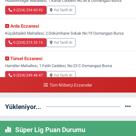
Hüdavendigar Mahallesi, 1.Kanal Caddesi No:36 B Osmangazi Bursa
0 (224) 234 60 92
Yol Tarifi Al
Arda Eczanesi
Küçükbalıklı Mahallesi, 2.Dökümhane Sokak No:19 Osmangazi Bursa
0 (224) 215 35 15
Yol Tarifi Al
Türsel Eczanesi
Hamitler Mahallesi, 1.Fatih Caddesi, No:23 C Osmangazi Bursa
0 (224) 249 46 47
Yol Tarifi Al
Tüm Nöbetçi Eczaneler
Aras Eczanesi
Alemdar Mahallesi, Söğütlü Caddesi, No:39 A Osmangazi Bursa
Yükleniyor...
0 (224) 234 02 34
Yol Tarifi Al
Ebru Eczanesi
Süper Lig Puan Durumu
Demirtaş Cumhuriyet Mahallesi, Sağlık Sokak, B-Blok No:16 A Osmangazi