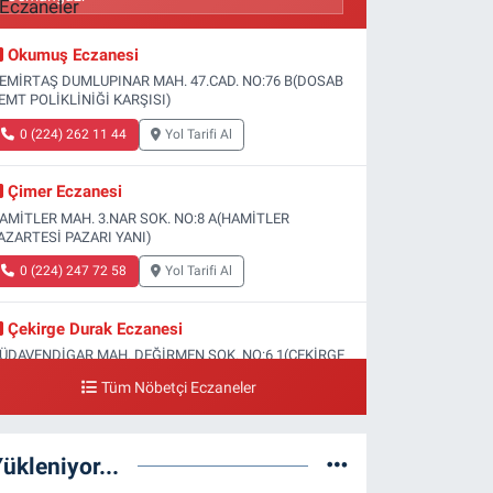
Okumuş Eczanesi
EMİRTAŞ DUMLUPINAR MAH. 47.CAD. NO:76 B(DOSAB
EMT POLİKLİNİĞİ KARŞISI)
0 (224) 262 11 44
Yol Tarifi Al
Çimer Eczanesi
AMİTLER MAH. 3.NAR SOK. NO:8 A(HAMİTLER
AZARTESİ PAZARI YANI)
0 (224) 247 72 58
Yol Tarifi Al
Çekirge Durak Eczanesi
ÜDAVENDİGAR MAH. DEĞİRMEN SOK. NO:6 1(ÇEKİRGE
EVLET HASTANESİ ALTI)
Tüm Nöbetçi Eczaneler
0 (224) 233 01 00
Yol Tarifi Al
ükleniyor...
Engin Eczanesi
OĞANLI MAH. SADIK AHMET CAD. NO:408