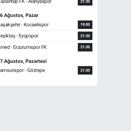
aziantep FK - Alanyaspor
21:30
6 Ağustos, Pazar
aşakşehir - Kocaelispor
19:00
eşiktaş - Eyüpspor
21:30
med - Erzurumspor FK
21:30
7 Ağustos, Pazartesi
amsunspor - Göztepe
21:30