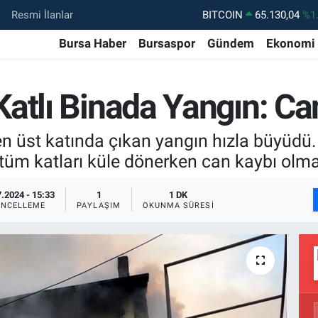
BITCOIN
65.130,04
%1
Resmi İlanlar
DOLAR
47,7069
%0.
Bursa Haber
Bursaspor
Gündem
Ekonomi
EURO
55,0265
%0.
STERLİN
64,1897
%0.
atlı Binada Yangın: Ca
GRAM ALTIN
6618.49
%2.
n üst katında çıkan yangın hızla büyüdü.
BİST100
13.887
%6
tüm katları küle dönerken can kaybı olma
.2024 - 15:33
1
1 DK
NCELLEME
PAYLAŞIM
OKUNMA SÜRESI