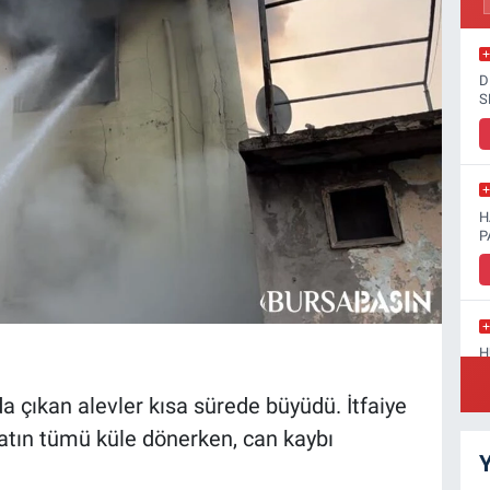
D
S
H
P
H
D
da çıkan alevler kısa sürede büyüdü. İtfaiye
atın tümü küle dönerken, can kaybı
Y
S