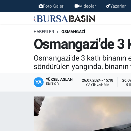
Foto Galeri
Videolar
Yazarlar
Bursa Haber
Bursa Nöbetçi Eczaneler
HABERLER
OSMANGAZI
Genel
Bursa Hava Durumu
Osmangazi'de 3 K
Politika
Bursa Namaz Vakitleri
Osmangazi'de 3 katlı binanın e
söndürülen yangında, binanın 
Bilim, Teknoloji
Bursa Trafik Yoğunluk Haritası
YÜKSEL ASLAN
26.07.2024 - 15:18
26.07
KÜLTÜR-SANAT
Süper Lig Puan Durumu ve Fikstür
EDITÖR
YAYINLANMA
GÜ
Yerel
Tüm Manşetler
Bursaspor
Son Dakika Haberleri
Gündem
Haber Arşivi