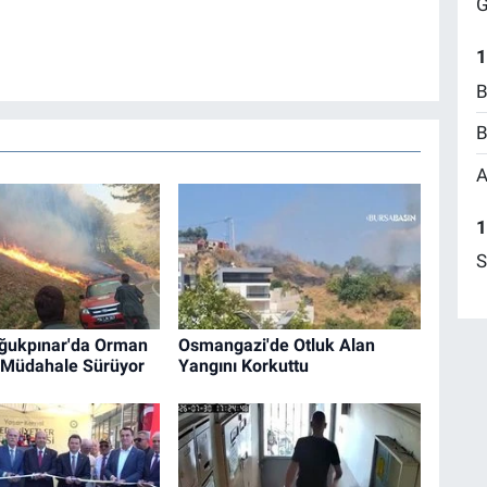
G
1
B
B
A
1
S
ğukpınar'da Orman
Osmangazi'de Otluk Alan
 Müdahale Sürüyor
Yangını Korkuttu