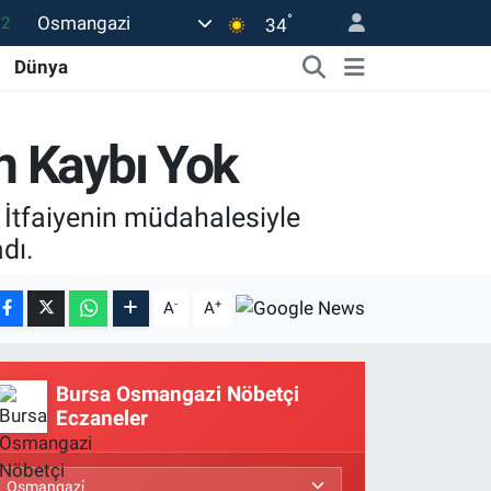
.2
°
Osmangazi
34
17
Dünya
01
02
n Kaybı Yok
12
 İtfaiyenin müdahalesiyle
4
dı.
-
+
A
A
Bursa Osmangazi Nöbetçi
Eczaneler