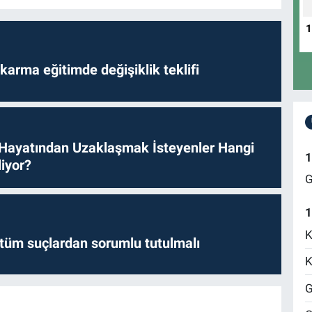
arma eğitimde değişiklik teklifi
 Hayatından Uzaklaşmak İsteyenler Hangi
1
iyor?
G
1
K
l tüm suçlardan sorumlu tutulmalı
K
G