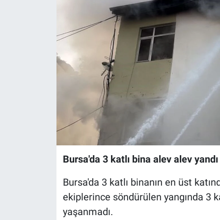
Sağlık
Eğitim
Ekonomi
Dünya
Teknoloji
Magazin
Bursa'da 3 katlı bina alev alev yandı
Siyaset
Bursa'da 3 katlı binanın en üst katın
Yaşam
ekiplerince söndürülen yangında 3 k
yaşanmadı.
Spor