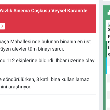
A
Yazlık Sinema Coşkusu Veysel Karani'de
B
S
aşa Mahallesi'nde bulunan binanın en üst
yüyen alevler tüm binayı sardı.
u 112 ekiplerine bildirdi. İhbar üzerine olay
U
N
Y
e söndürülürken, 3 katlı bina kullanılamaz
nini araştırıyor.