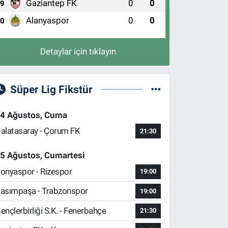
Gaziantep FK
0
0
9
Alanyaspor
0
0
10
Detaylar için tıklayın
Süper Lig Fikstür
4 Ağustos, Cuma
alatasaray - Çorum FK
21:30
5 Ağustos, Cumartesi
onyaspor - Rizespor
19:00
asımpaşa - Trabzonspor
19:00
ençlerbirliği S.K. - Fenerbahçe
21:30